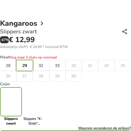
Kangaroos
Slippers zwart
€ 12,99
-
47
%
Adviesprijs (AVP)
:
€ 24,95
*
inclusief BTW
Maat
Nog maar 3 stuks op voorraad
28
29
32
33
30
31
34
35
36
37
38
39
40
Color
Slippers
Slippers "K-
zwart
Slide"
donkerblauw/groen
Waarom veranderen de prijzen?