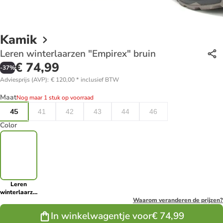
Kamik
Leren winterlaarzen "Empirex" bruin
€ 74,99
-
37
%
Adviesprijs (AVP)
:
€ 120,00
*
inclusief BTW
Maat
Nog maar 1 stuk op voorraad
45
41
42
43
44
46
Color
Leren
winterlaarzen
"Empirex"
Waarom veranderen de prijzen?
bruin
In winkelwagentje voor
€ 74,99