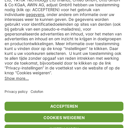
Veilig winkelen
Klantenservice
Shop
Acties
limango.de
limango.pl
In winkelwagentje voor
€ 15,99
* Op basis van de adviesprijs van de fabrikant
** Alle prijsopgaven zijn inclusief belasting en exclusief verzendkosten