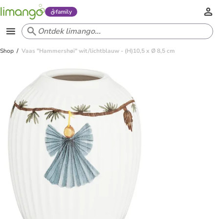
family
Shop
Vaas "Hammershøi" wit/lichtblauw - (H)10,5 x Ø 8,5 cm