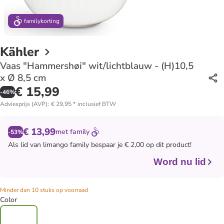
family
korting
Kähler
Vaas "Hammershøi" wit/lichtblauw - (H)10,5
x Ø 8,5 cm
€ 15,99
-
46
%
Adviesprijs (AVP)
:
€ 29,95
*
inclusief BTW
€ 13,99
met
family
-53%
Als lid van
limango family
bespaar je € 2,00 op dit product!
Word nu lid
Minder dan 10 stuks op voorraad
Color