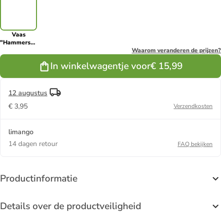
Vaas
"Hammershøi"
wit/lichtblauw
Waarom veranderen de prijzen?
- (H)10,5 x Ø
In winkelwagentje voor
€ 15,99
8,5 cm
12 augustus
€ 3,95
Verzendkosten
limango
14 dagen retour
FAQ bekijken
Productinformatie
Details over de productveiligheid