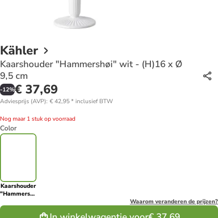
Kähler
Kaarshouder "Hammershøi" wit - (H)16 x Ø
9,5 cm
€ 37,69
-
12
%
Adviesprijs (AVP)
:
€ 42,95
*
inclusief BTW
Nog maar 1 stuk op voorraad
Color
Kaarshouder
"Hammershøi"
wit - (H)16 x
Waarom veranderen de prijzen?
Ø 9,5 cm
In winkelwagentje voor
€ 37,69