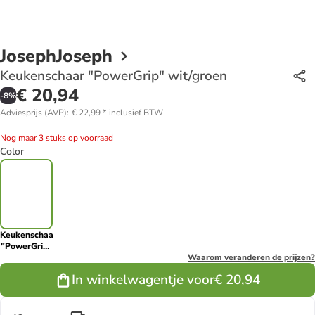
JosephJoseph
Keukenschaar "PowerGrip" wit/groen
€ 20,94
-
8
%
Adviesprijs (AVP)
:
€ 22,99
*
inclusief BTW
Nog maar 3 stuks op voorraad
Color
Keukenschaar
"PowerGrip"
wit/groen
Waarom veranderen de prijzen?
In winkelwagentje voor
€ 20,94