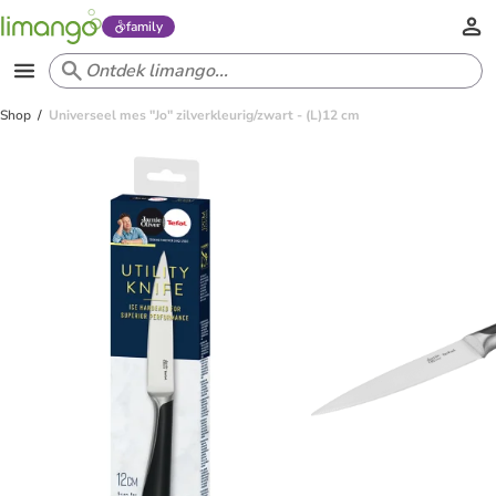
family
Shop
Universeel mes "Jo" zilverkleurig/zwart - (L)12 cm