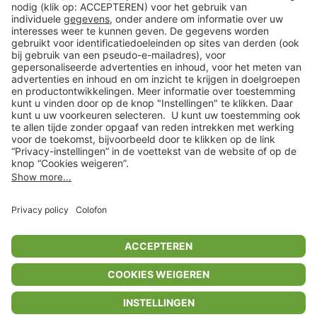
Klantenservice
Shop
Acties
limango.de
limango.pl
In winkelwagentje voor
€ 16,99
* Op basis van de adviesprijs van de fabrikant
** Alle prijsopgaven zijn inclusief belasting en exclusief verzendkosten
ᵃ Bij een minimale bestelwaarde van €15.
ᶜ Alle informatie & voorwaarden op
www.limango.nl/invite