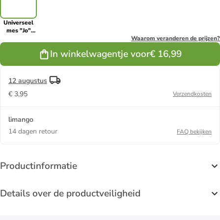
Universeel
mes "Jo"
zilverkleurig/zwart
Waarom veranderen de prijzen?
- (L)12 cm
In winkelwagentje voor
€ 16,99
12 augustus
€ 3,95
Verzendkosten
limango
14 dagen retour
FAQ bekijken
Productinformatie
Details over de productveiligheid