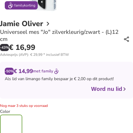
family
korting
Jamie Oliver
Universeel mes "Jo" zilverkleurig/zwart - (L)12
cm
€ 16,99
-
43
%
Adviesprijs (AVP)
:
€ 29,99
*
inclusief BTW
€ 14,99
met
family
-50%
Als lid van
limango family
bespaar je € 2,00 op dit product!
Word nu lid
Nog maar 3 stuks op voorraad
Color