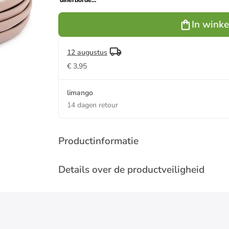
dinerborden
"Big Love"
lichtroze - Ø
In wink
27 cm
12 augustus
€ 3,95
limango
14 dagen retour
Productinformatie
Details over de productveiligheid