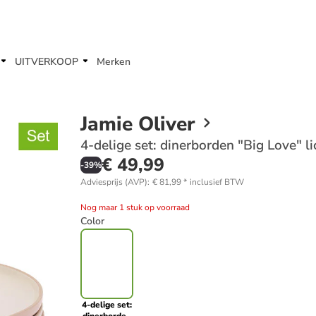
UITVERKOOP
Merken
Jamie Oliver
4-delige set: dinerborden "Big Love" l
€ 49,99
-
39
%
Adviesprijs (AVP)
:
€ 81,99
*
inclusief BTW
Nog maar 1 stuk op voorraad
Color
4-delige set: