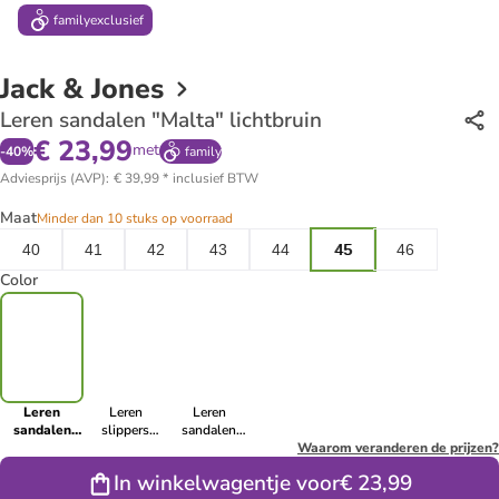
family
exclusief
Jack & Jones
Leren sandalen "Malta" lichtbruin
€ 23,99
met
-
40
%
family
Adviesprijs (AVP)
:
€ 39,99
*
inclusief BTW
Maat
Minder dan 10 stuks op voorraad
40
41
42
43
44
45
46
Color
Leren
Leren
Leren
sandalen
slippers
sandalen
"Malta"
"Malta"
"Malta" zwart
Waarom veranderen de prijzen?
lichtbruin
donkerbruin
In winkelwagentje voor
€ 23,99