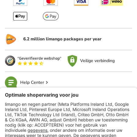
6.2 million limango packages per year
Veilige verbinding
Help Center
limango
Veilig winkelen
Klantenservice