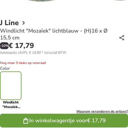
J Line
Windlicht "Mozaïek" lichtblauw - (H)16 x Ø
15,5 cm
€ 17,79
-
10
%
Adviesprijs (AVP)
:
€ 19,90
*
inclusief BTW
Nog maar 3 stuks op voorraad
Color
Windlicht
"Mozaïek"
lichtblauw -
Waarom veranderen de prijzen?
(H)16 x Ø
In winkelwagentje voor
€ 17,79
15,5 cm