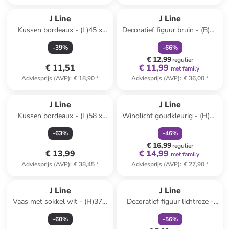
family
korting
J Line
J Line
Kussen bordeaux - (L)45 x
Decoratief figuur bruin - (B)24
(B)45 cm
x (H)44 x (D)10 cm
-
39
%
-
66
%
€ 12,99
regulier
€ 11,51
€ 11,99
met family
Adviesprijs (AVP)
:
€ 18,90
*
Adviesprijs (AVP)
:
€ 36,00
*
family
korting
Reeds in een ander winkelwagentje
J Line
J Line
Kussen bordeaux - (L)58 x
Windlicht goudkleurig - (H)14
(B)39 cm
x Ø 14 cm
-
63
%
-
46
%
€ 16,99
regulier
€ 13,99
€ 14,99
met family
Adviesprijs (AVP)
:
€ 38,45
*
Adviesprijs (AVP)
:
€ 27,90
*
family
korting
J Line
J Line
Vaas met sokkel wit - (H)37 x
Decoratief figuur lichtroze -
Ø 23 cm
(B)11 x (H)20 x (D)11 cm
-
60
%
-
56
%