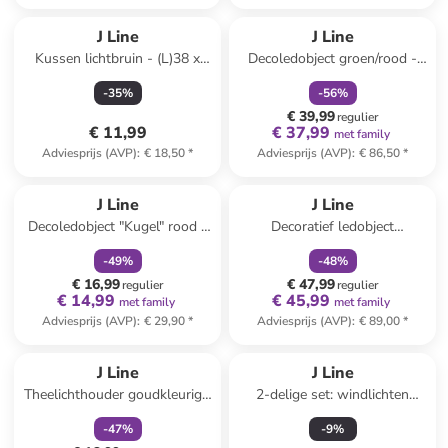
family
korting
J Line
J Line
Kussen lichtbruin - (L)38 x
Decoledobject groen/rood -
(B)38 cm
(H)28,5 x Ø 17,5 cm
-
35
%
-
56
%
€ 39,99
regulier
€ 11,99
€ 37,99
met family
Adviesprijs (AVP)
:
€ 18,50
*
Adviesprijs (AVP)
:
€ 86,50
*
family
korting
family
korting
J Line
J Line
Decoledobject "Kugel" rood -
Decoratief ledobject
(H)20,5 x Ø 20,5 cm
zilverkleurig - (B)60 x (H)100 x
-
49
%
-
48
%
(D)60 cm
€ 16,99
€ 47,99
regulier
regulier
€ 14,99
€ 45,99
met family
met family
Adviesprijs (AVP)
:
€ 29,90
*
Adviesprijs (AVP)
:
€ 89,00
*
family
korting
J Line
J Line
Theelichthouder goudkleurig -
2-delige set: windlichten
(H)21 x Ø 15 cm
tranparant/zilverkleurig -
-
47
%
-
9
%
(H)8,5 x Ø 10 cm