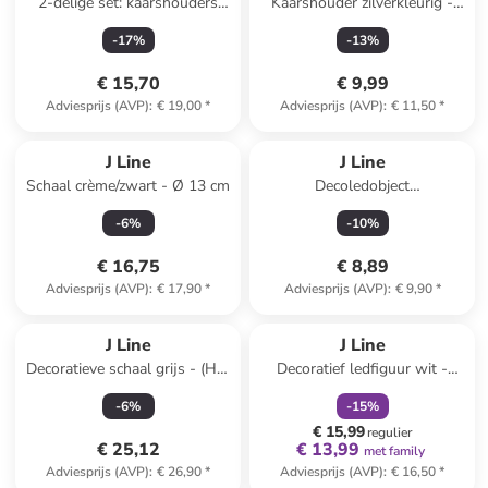
2-delige set: kaarshouders
Kaarshouder zilverkleurig -
zilverkleurig - (H)9 x Ø 10 cm
(H)23 x Ø 12 cm
-
17
%
-
13
%
€ 15,70
€ 9,99
Adviesprijs (AVP)
:
€ 19,00
*
Adviesprijs (AVP)
:
€ 11,50
*
J Line
J Line
Schaal crème/zwart - Ø 13 cm
Decoledobject
"Weihnachtsbaum" lichtroze -
-
6
%
-
10
%
(H)12,5 x Ø 9 cm
€ 16,75
€ 8,89
Adviesprijs (AVP)
:
€ 17,90
*
Adviesprijs (AVP)
:
€ 9,90
*
family
korting
J Line
J Line
Decoratieve schaal grijs - (H)8
Decoratief ledfiguur wit -
x Ø 23 cm
(B)15 x (H)23 x (D)4 cm
-
6
%
-
15
%
€ 15,99
regulier
€ 25,12
€ 13,99
met family
Adviesprijs (AVP)
:
€ 26,90
*
Adviesprijs (AVP)
:
€ 16,50
*