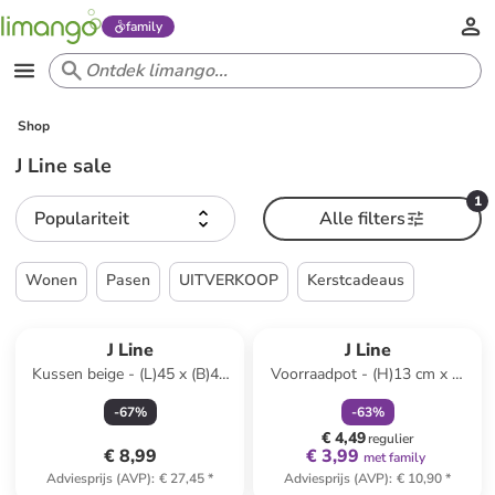
family
Shop
J Line sale
1
Populariteit
Alle filters
Wonen
Pasen
UITVERKOOP
Kerstcadeaus
family
korting
J Line
J Line
Kussen beige - (L)45 x (B)45
Voorraadpot - (H)13 cm x Ø
cm
12,5 cm
-
67
%
-
63
%
€ 4,49
regulier
€ 8,99
€ 3,99
met family
Adviesprijs (AVP)
:
€ 27,45
*
Adviesprijs (AVP)
:
€ 10,90
*