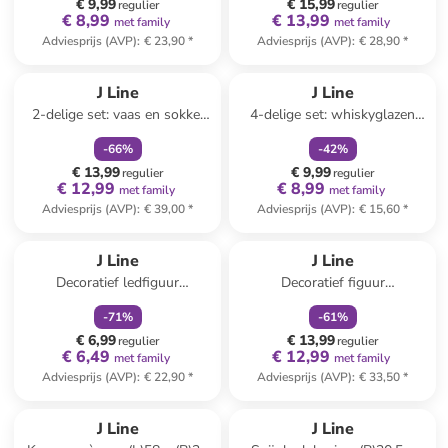
€ 9,99
€ 15,99
regulier
regulier
€ 8,99
€ 13,99
met family
met family
Adviesprijs (AVP)
:
€ 23,90
*
Adviesprijs (AVP)
:
€ 28,90
*
family
korting
family
korting
J Line
J Line
2-delige set: vaas en sokkel
4-delige set: whiskyglazen
zilverkleurig/zwart - (H)22 x Ø
transparant - (H)9,5 x Ø 8,2
-
66
%
-
42
%
14 cm
cm
€ 13,99
€ 9,99
regulier
regulier
€ 12,99
€ 8,99
met family
met family
Adviesprijs (AVP)
:
€ 39,00
*
Adviesprijs (AVP)
:
€ 15,60
*
family
korting
family
korting
J Line
J Line
Decoratief ledfiguur
Decoratief figuur
tranparant/goudkleurig - (B)13
transparant/zilverkleurig -
-
71
%
-
61
%
x (H)24,5 x (D)13 cm
(B)14 x (H)36 x (D)14 cm
€ 6,99
€ 13,99
regulier
regulier
€ 6,49
€ 12,99
met family
met family
Adviesprijs (AVP)
:
€ 22,90
*
Adviesprijs (AVP)
:
€ 33,50
*
J Line
J Line