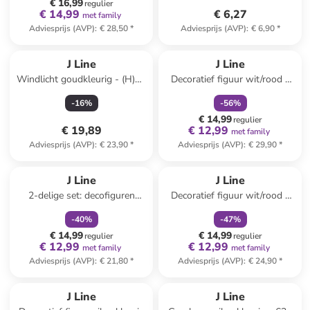
€ 16,99
regulier
€ 14,99
€ 6,27
met family
Adviesprijs (AVP)
:
€ 28,50
*
Adviesprijs (AVP)
:
€ 6,90
*
family
korting
J Line
J Line
Windlicht goudkleurig - (H)19
Decoratief figuur wit/rood -
x Ø 18 cm
(B)26 x (H)24 x (D)13,5 cm
-
16
%
-
56
%
€ 14,99
regulier
€ 19,89
€ 12,99
met family
Adviesprijs (AVP)
:
€ 23,90
*
Adviesprijs (AVP)
:
€ 29,90
*
family
korting
family
korting
J Line
J Line
2-delige set: decofiguren
Decoratief figuur wit/rood -
lichtbruin/wit - (H)15,5 cm
(B)19,5 x (H)19 x (D)10,5 cm
-
40
%
-
47
%
€ 14,99
€ 14,99
regulier
regulier
€ 12,99
€ 12,99
met family
met family
Adviesprijs (AVP)
:
€ 21,80
*
Adviesprijs (AVP)
:
€ 24,90
*
family
korting
J Line
J Line