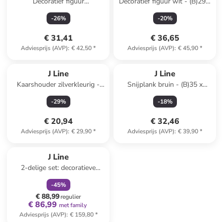
Decoratief figuur
Decoratief figuur wit - (B)29 x
naturel/zilverkleurig lichtbruin
(H)45 x (D)15 cm
-
26
%
-
20
%
- (B)18 x (H)39 cm
€ 31,41
€ 36,65
Adviesprijs (AVP)
:
€ 42,50
*
Adviesprijs (AVP)
:
€ 45,90
*
J Line
J Line
Kaarshouder zilverkleurig -
Snijplank bruin - (B)35 x
(H)31,5 x Ø 10,5 cm
(H)35 cm
-
29
%
-
18
%
€ 20,94
€ 32,46
Adviesprijs (AVP)
:
€ 29,90
*
Adviesprijs (AVP)
:
€ 39,90
*
family
korting
J Line
2-delige set: decoratieve
objecten "Weihnachtsbaum"
-
45
%
beige - (H)58 x Ø 23 cm
€ 88,99
regulier
€ 86,99
met family
Adviesprijs (AVP)
:
€ 159,80
*