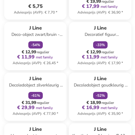
€ 19,99
regulier
€ 5,75
€ 17,99
met family
Adviesprijs (AVP)
:
€ 7,70
*
Adviesprijs (AVP)
:
€ 36,90
*
family
korting
family
korting
J Line
J Line
Deco-object zwart/bruin -
Decoratief figuur
(B)11,5 x (H)17,5 x (D)8,5 cm
transparant/zilverkleurig -
-
54
%
-
33
%
(B)11 x (H)20 x (D)11 cm
€ 12,99
€ 12,99
regulier
regulier
€ 11,99
€ 11,99
met family
met family
Adviesprijs (AVP)
:
€ 26,45
*
Adviesprijs (AVP)
:
€ 17,90
*
family
korting
family
korting
J Line
J Line
Decoledobject zilverkleurig -
Decoledobject goudkleurig -
(B)70 x (H)171 x (D)70 cm
(B)34 x (H)59 x (D)30 cm
-
61
%
-
52
%
€ 31,99
€ 18,99
regulier
regulier
€ 29,99
€ 16,99
met family
met family
Adviesprijs (AVP)
:
€ 77,90
*
Adviesprijs (AVP)
:
€ 35,90
*
J Line
J Line