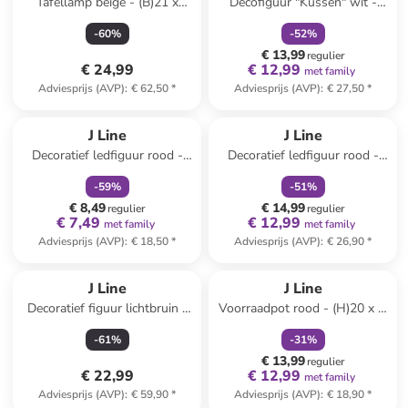
Tafellamp beige - (B)21 x
Decofiguur "Kussen" wit -
(H)42 cm
(H)24,5 cm
-
60
%
-
52
%
€ 13,99
regulier
€ 24,99
€ 12,99
met family
Adviesprijs (AVP)
:
€ 62,50
*
Adviesprijs (AVP)
:
€ 27,50
*
family
korting
family
korting
J Line
J Line
Decoratief ledfiguur rood -
Decoratief ledfiguur rood -
(B)10 x (H)24 x (D)10 cm
(B)12 x (H)32 x (D)12 cm
-
59
%
-
51
%
€ 8,49
€ 14,99
regulier
regulier
€ 7,49
€ 12,99
met family
met family
Adviesprijs (AVP)
:
€ 18,50
*
Adviesprijs (AVP)
:
€ 26,90
*
family
korting
J Line
J Line
Decoratief figuur lichtbruin -
Voorraadpot rood - (H)20 x Ø
(B)28 x (H)29 x (D)9,5 cm
8,5 cm
-
61
%
-
31
%
€ 13,99
regulier
€ 22,99
€ 12,99
met family
Adviesprijs (AVP)
:
€ 59,90
*
Adviesprijs (AVP)
:
€ 18,90
*