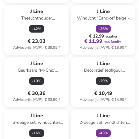
family
korting
J Line
J Line
Theelichthouder
Windlicht "Candice" beige -
wit/goudkleurig - (H)30 x Ø 9
(H)15 x Ø 13 cm
-
42
%
-
36
%
cm
€ 12,99
regulier
€ 23,03
€ 11,99
met family
Adviesprijs (AVP)
:
€ 39,95
*
Adviesprijs (AVP)
:
€ 18,90
*
J Line
J Line
Geurkaars "M-Chic"
Decoratief ledfiguur
goudkleurig - 386 g
tranparant/goudkleurig - (B)9
-
10
%
-
29
%
x (H)16 x (D)9 cm
€ 30,36
€ 10,49
Adviesprijs (AVP)
:
€ 33,90
*
Adviesprijs (AVP)
:
€ 14,90
*
family
korting
J Line
J Line
3-delige set: windlichten
2-delige set: windlichten
zilverkleurig - (H)9 x Ø 27 cm
zilverkleurig - (H)15 x Ø 12
-
16
%
-
43
%
cm