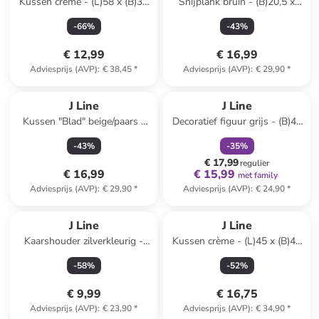
Kussen crème - (L)58 x (B)39
Snijplank bruin - (B)20,5 x
cm
(H)30 cm
-
66
%
-
43
%
€ 12,99
€ 16,99
Adviesprijs (AVP)
:
€ 38,45
*
Adviesprijs (AVP)
:
€ 29,90
*
family
korting
J Line
J Line
Kussen "Blad" beige/paars -
Decoratief figuur grijs - (B)47
(L)49 x (B)49 cm
x (H)56 x (D)34 cm
-
43
%
-
35
%
€ 17,99
regulier
€ 16,99
€ 15,99
met family
Adviesprijs (AVP)
:
€ 29,90
*
Adviesprijs (AVP)
:
€ 24,90
*
J Line
J Line
Kaarshouder zilverkleurig -
Kussen crème - (L)45 x (B)45
(H)34 x Ø 13 cm
cm
-
58
%
-
52
%
€ 9,99
€ 16,75
Adviesprijs (AVP)
:
€ 23,90
*
Adviesprijs (AVP)
:
€ 34,90
*