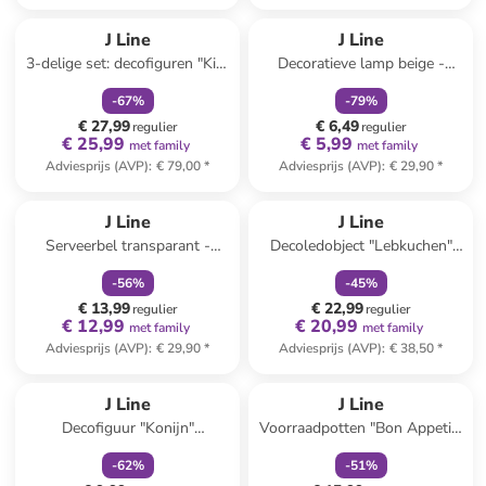
family
korting
family
korting
J Line
J Line
3-delige set: decofiguren "Kip"
Decoratieve lamp beige -
groen
(H)16 x Ø 15 cm
-
67
%
-
79
%
€ 27,99
€ 6,49
regulier
regulier
€ 25,99
€ 5,99
met family
met family
Adviesprijs (AVP)
:
€ 79,00
*
Adviesprijs (AVP)
:
€ 29,90
*
family
korting
family
korting
J Line
J Line
Serveerbel transparant -
Decoledobject "Lebkuchen"
(H)25 cm
beige/wit - (H)23 x Ø 22 cm
-
56
%
-
45
%
€ 13,99
€ 22,99
regulier
regulier
€ 12,99
€ 20,99
met family
met family
Adviesprijs (AVP)
:
€ 29,90
*
Adviesprijs (AVP)
:
€ 38,50
*
family
korting
family
korting
J Line
J Line
Decofiguur "Konijn"
Voorraadpotten "Bon Appetit"
roze/oranje/goudkleurig -
- (H)30 x Ø 18 cm
-
62
%
-
51
%
(H)36 x Ø 7 cm