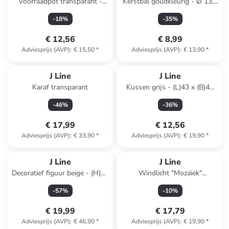
Voorraadpot transparant -
Kerstbal goudkleurig - Ø 13,5
(H)20 x Ø 8,5 cm
cm
-
18
%
-
35
%
€ 12,56
€ 8,99
Adviesprijs (AVP)
:
€ 15,50
*
Adviesprijs (AVP)
:
€ 13,90
*
J Line
J Line
Karaf transparant
Kussen grijs - (L)43 x (B)42
cm
-
46
%
-
36
%
€ 17,99
€ 12,56
Adviesprijs (AVP)
:
€ 33,90
*
Adviesprijs (AVP)
:
€ 19,90
*
J Line
J Line
Decoratief figuur beige - (H)26
Windlicht "Mozaïek"
x Ø 18 cm
lichtblauw - (H)16 x Ø 15,5
-
57
%
-
10
%
cm
€ 19,99
€ 17,79
Adviesprijs (AVP)
:
€ 46,90
*
Adviesprijs (AVP)
:
€ 19,90
*