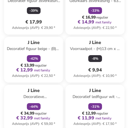
Decoratief figuur zilverkleurig
Geurkaars zilverkleurig - 630
- (H)27 cm
g
-
39
%
-
33
%
€ 16,99
regulier
€ 17,99
€ 14,99
met family
Adviesprijs (AVP)
:
€ 29,90
*
Adviesprijs (AVP)
:
€ 22,50
*
family
korting
J Line
J Line
Decoratief figuur beige - (B)20
Voorraadpot - (H)13 cm x Ø
x (H)42 x (D)19 cm
12,5 cm
-
42
%
-
8
%
€ 13,99
regulier
€ 12,99
€ 9,94
met family
Adviesprijs (AVP)
:
€ 22,50
*
Adviesprijs (AVP)
:
€ 10,90
*
family
korting
family
korting
J Line
J Line
Decoratieve
Decoratief ledfiguur wit -
ledadventskalender
(B)19 x (H)28 x (D)5 cm
-
44
%
-
31
%
rood/groen/wit - (B)38 x (H)41
€ 34,99
€ 12,99
cm
regulier
regulier
€ 32,99
€ 11,99
met family
met family
Adviesprijs (AVP)
:
€ 59,00
*
Adviesprijs (AVP)
:
€ 17,50
*