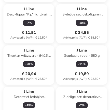
J Line
J Line
Deco-figuur "Kip" lichtbruin -
3-delige set: dekofiguren
(H)18 x Ø 17 cm
"Hirschen" koperkleurig -
-
7
%
-
10
%
(B)18 x (H)25 cm
€ 11,51
€ 34,55
Adviesprijs (AVP)
:
€ 12,50
*
Adviesprijs (AVP)
:
€ 38,50
*
J Line
J Line
Theekan wit/zwart - (H)16,3
Geurkaars rood - 680 g
cm
-
20
%
-
11
%
€ 20,94
€ 19,89
Adviesprijs (AVP)
:
€ 26,50
*
Adviesprijs (AVP)
:
€ 22,50
*
J Line
J Line
Decoratief ledobject
2-delige set: decoratieve
zilverkleurig - (B)25 x (H)56 x
hangers "Rendier" beige -
-
15
%
-
7
%
(D)25 cm
(B)18 x (H)16 x (D)8 cm