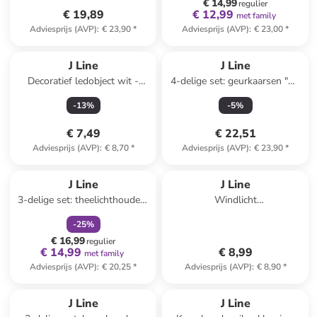
€ 14,99
regulier
€ 19,89
€ 12,99
met family
Adviesprijs (AVP)
:
€ 23,90
*
Adviesprijs (AVP)
:
€ 23,00
*
J Line
J Line
Decoratief ledobject wit -
4-delige set: geurkaarsen "M-
(B)24 x (H)34,5 x (D)5 cm
Chick" goudkleurig - 4x 105 g
-
13
%
-
5
%
€ 7,49
€ 22,51
Adviesprijs (AVP)
:
€ 8,70
*
Adviesprijs (AVP)
:
€ 23,90
*
family
korting
J Line
J Line
3-delige set: theelichthouders
Windlicht
"Haus" zwart/beige
tranparant/zilverkleurig -
-
25
%
(H)10,5 x Ø 12 cm
€ 16,99
regulier
€ 14,99
€ 8,99
met family
Adviesprijs (AVP)
:
€ 20,25
*
Adviesprijs (AVP)
:
€ 8,90
*
J Line
J Line