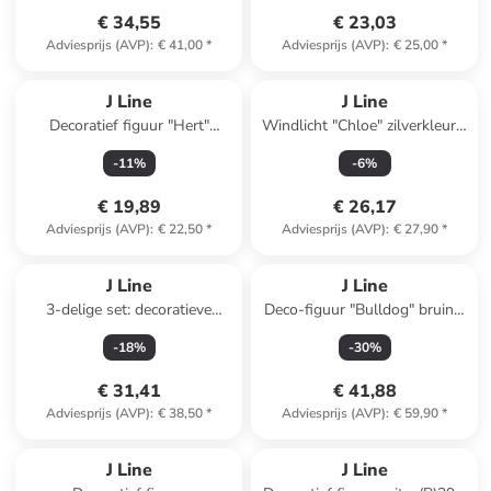
€ 34,55
€ 23,03
Adviesprijs (AVP)
:
€ 41,00
*
Adviesprijs (AVP)
:
€ 25,00
*
J Line
J Line
Decoratief figuur "Hert"
Windlicht "Chloe" zilverkleurig
zilverkleurig - (B)24 x (H)24,5
- (H)26 x Ø 19 cm
-
11
%
-
6
%
x (D)21,5 cm
€ 19,89
€ 26,17
Adviesprijs (AVP)
:
€ 22,50
*
Adviesprijs (AVP)
:
€ 27,90
*
J Line
J Line
3-delige set: decoratieve
Deco-figuur "Bulldog" bruin -
figuren "Hert" bruin
(B)28 x (H)25 x (D)11 cm
-
18
%
-
30
%
€ 31,41
€ 41,88
Adviesprijs (AVP)
:
€ 38,50
*
Adviesprijs (AVP)
:
€ 59,90
*
J Line
J Line