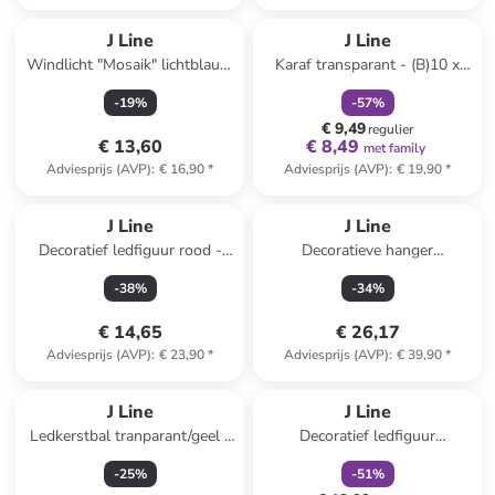
family
korting
J Line
J Line
Windlicht "Mosaik" lichtblauw
Karaf transparant - (B)10 x
- (H)12,5 x Ø 12 cm
(H)23,5 x (D)10 cm
-
19
%
-
57
%
€ 9,49
regulier
€ 13,60
€ 8,49
met family
Adviesprijs (AVP)
:
€ 16,90
*
Adviesprijs (AVP)
:
€ 19,90
*
J Line
J Line
Decoratief ledfiguur rood -
Decoratieve hanger
(B)9 x (H)19 x (D)9 cm
wit/goudkleurig - (L)23 cm
-
38
%
-
34
%
€ 14,65
€ 26,17
Adviesprijs (AVP)
:
€ 23,90
*
Adviesprijs (AVP)
:
€ 39,90
*
family
korting
J Line
J Line
Ledkerstbal tranparant/geel -
Decoratief ledfiguur
Ø 12 cm
tranparant/goudkleurig - (B)15
-
25
%
-
51
%
x (H)35,5 x (D)15 cm