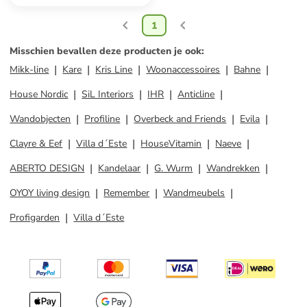
1
Misschien bevallen deze producten je ook
:
Mikk-line
Kare
Kris Line
Woonaccessoires
Bahne
House Nordic
SiL Interiors
IHR
Anticline
Wandobjecten
Profiline
Overbeck and Friends
Evila
Clayre & Eef
Villa d´Este
HouseVitamin
Naeve
ABERTO DESIGN
Kandelaar
G. Wurm
Wandrekken
OYOY living design
Remember
Wandmeubels
Profigarden
Villa d´Este