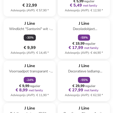
€ 5,99
regulier
€ 22,99
€ 5,49
met family
Adviesprijs (AVP)
:
€ 57,90
*
Adviesprijs (AVP)
:
€ 12,50
*
family
korting
Reeds in een ander winkelwagentje
J Line
J Line
Windlicht "Santorini" wit -
Decoledobject
(H)12,5 x Ø 10 cm
"Weihnachtsbaum" lichtroze -
-
30
%
-
59
%
(H)33 x Ø 11,5 cm
€ 19,99
regulier
€ 9,99
€ 17,99
met family
Adviesprijs (AVP)
:
€ 14,45
*
Adviesprijs (AVP)
:
€ 44,90
*
family
korting
family
korting
J Line
J Line
Voorraadpot transparant -
Decoratieve ledlamp
(H)15 x Ø 8,5 cm
bruin/groen - (H)27 x 14 cm
-
24
%
-
55
%
€ 9,99
€ 29,99
regulier
regulier
€ 8,99
€ 27,99
met family
met family
Adviesprijs (AVP)
:
€ 11,90
*
Adviesprijs (AVP)
:
€ 62,50
*
family
korting
J Line
J Line