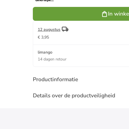
dinerlepel
"Piano" -
(L)20 cm
In wink
12 augustus
€ 3,95
limango
14 dagen retour
Productinformatie
Details over de productveiligheid