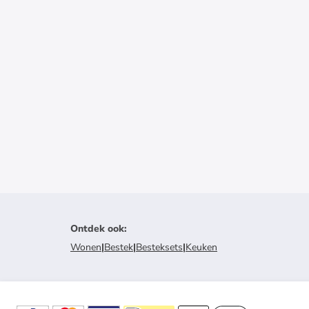
Ontdek ook
:
Wonen
|
Bestek
|
Besteksets
|
Keuken