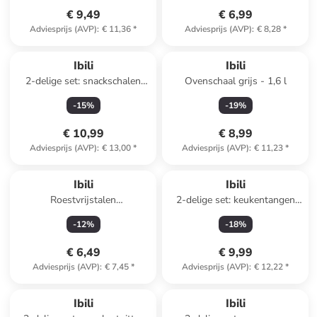
€ 9,49
€ 6,99
Adviesprijs (AVP)
:
€ 11,36
*
Adviesprijs (AVP)
:
€ 8,28
*
Ibili
Ibili
2-delige set: snackschalen
Ovenschaal grijs - 1,6 l
geel - Ø 15 cm
-
15
%
-
19
%
€ 10,99
€ 8,99
Adviesprijs (AVP)
:
€ 13,00
*
Adviesprijs (AVP)
:
€ 11,23
*
Ibili
Ibili
Roestvrijstalen
2-delige set: keukentangen
tomatenontpitter "Intense" -
zilverkleurig - (H)24 cm
-
12
%
-
18
%
(L)17 cm
€ 6,49
€ 9,99
Adviesprijs (AVP)
:
€ 7,45
*
Adviesprijs (AVP)
:
€ 12,22
*
Ibili
Ibili