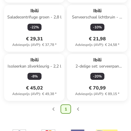
Ibili
Ibili
Saladecentrifuge groen - 2,8 l
Serveerschaal lichtbruin - Ø
20 cm
-
22
%
-
10
%
€ 29,31
€ 21,98
Adviesprijs (AVP)
:
€ 37,78
*
Adviesprijs (AVP)
:
€ 24,58
*
Ibili
Ibili
Isoleerkan zilverkleurig - 2,2 l
2-delige set: serveerpan
''Evolution'' zwart - Ø 36 cm
-
8
%
-
20
%
€ 45,02
€ 70,99
Adviesprijs (AVP)
:
€ 49,38
*
Adviesprijs (AVP)
:
€ 89,15
*
1