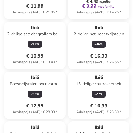
€ 4,49
regulier
€ 11,99
€ 3,99
met family
Adviesprijs (AVP)
:
€ 21,05
*
Adviesprijs (AVP)
:
€ 14,25
*
Ibili
Ibili
2-delige set: deegrollers beige
2-delige set: roestvrijstalen
- (L)35 cm
braadslede met deksel - Ø 14
-
17
%
-
36
%
cm
€ 10,99
€ 16,99
Adviesprijs (AVP)
:
€ 13,40
*
Adviesprijs (AVP)
:
€ 26,65
*
Ibili
Ibili
Roestvrijstalen ovenvorm -
13-delige churrosset wit
(B)41,5 x (H)6,2 x (D)29,4 cm
-
37
%
-
27
%
€ 17,99
€ 16,99
Adviesprijs (AVP)
:
€ 28,93
*
Adviesprijs (AVP)
:
€ 23,30
*
Reeds in een ander winkelwagentje
Ibili
Ibili