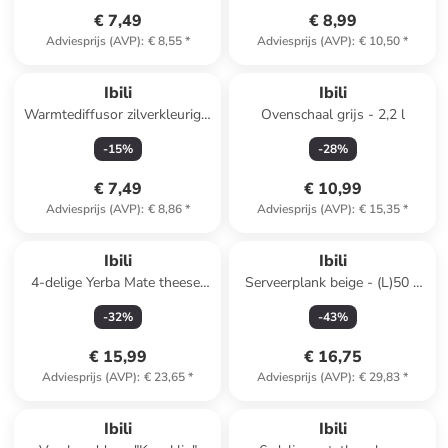
€ 7,49
€ 8,99
Adviesprijs (AVP)
:
€ 8,55
*
Adviesprijs (AVP)
:
€ 10,50
*
Ibili
Ibili
Warmtediffusor zilverkleurig -
Ovenschaal grijs - 2,2 l
Ø 21 cm
-
15
%
-
28
%
€ 7,49
€ 10,99
Adviesprijs (AVP)
:
€ 8,86
*
Adviesprijs (AVP)
:
€ 15,35
*
Ibili
Ibili
4-delige Yerba Mate theeset
Serveerplank beige - (L)50 x
zwart
(B)36 cm
-
32
%
-
43
%
€ 15,99
€ 16,75
Adviesprijs (AVP)
:
€ 23,65
*
Adviesprijs (AVP)
:
€ 29,83
*
Ibili
Ibili