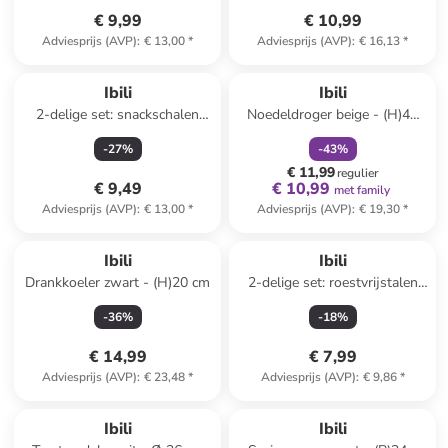
€ 9,99
€ 10,99
Adviesprijs (AVP)
:
€ 13,00
*
Adviesprijs (AVP)
:
€ 16,13
*
family
korting
Ibili
Ibili
2-delige set: snackschalen
Noedeldroger beige - (H)42
rood - Ø 15 cm
cm
-
27
%
-
43
%
€ 11,99
regulier
€ 9,49
€ 10,99
met family
Adviesprijs (AVP)
:
€ 13,00
*
Adviesprijs (AVP)
:
€ 19,30
*
Ibili
Ibili
Drankkoeler zwart - (H)20 cm
2-delige set: roestvrijstalen
ijstangen - (L)19 cm
-
36
%
-
18
%
€ 14,99
€ 7,99
Adviesprijs (AVP)
:
€ 23,48
*
Adviesprijs (AVP)
:
€ 9,86
*
Ibili
Ibili