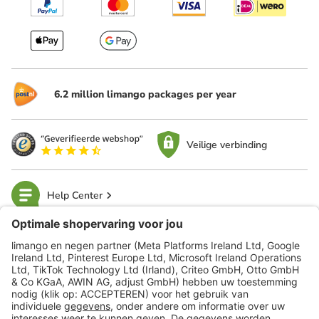
6.2 million limango packages per year
Veilige verbinding
Help Center
limango
Veilig winkelen
Klantenservice