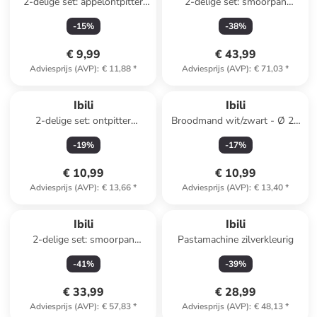
2-delige set: appelontpitter
2-delige set: smoorpan
zilverkleurig - Ø 2,8 cm
"Esben" zwart/rood - Ø 36 cm
-
15
%
-
38
%
€ 9,99
€ 43,99
Adviesprijs (AVP)
:
€ 11,88
*
Adviesprijs (AVP)
:
€ 71,03
*
Ibili
Ibili
2-delige set: ontpitter
Broodmand wit/zwart - Ø 25
zilverkleurig - (H)18,5 cm
cm
-
19
%
-
17
%
€ 10,99
€ 10,99
Adviesprijs (AVP)
:
€ 13,66
*
Adviesprijs (AVP)
:
€ 13,40
*
Ibili
Ibili
2-delige set: smoorpan
Pastamachine zilverkleurig
"Esben" zwart/rood - Ø 32 cm
-
41
%
-
39
%
€ 33,99
€ 28,99
Adviesprijs (AVP)
:
€ 57,83
*
Adviesprijs (AVP)
:
€ 48,13
*