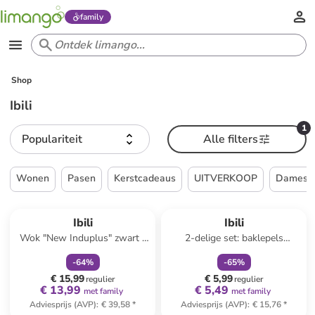
family
Shop
Ibili
1
Populariteit
Alle filters
Wonen
Pasen
Kerstcadeaus
UITVERKOOP
Dames
family
korting
family
korting
Ibili
Ibili
Wok "New Induplus" zwart -
2-delige set: baklepels
Ø 28 cm
donkerblauw - (H)12 cm
-
64
%
-
65
%
€ 15,99
€ 5,99
regulier
regulier
€ 13,99
€ 5,49
met family
met family
Adviesprijs (AVP)
:
€ 39,58
*
Adviesprijs (AVP)
:
€ 15,76
*