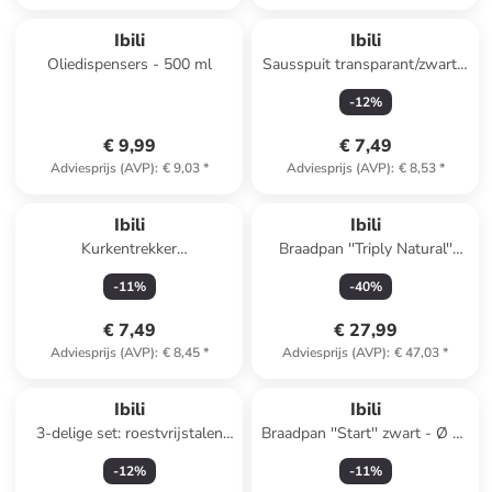
Ibili
Ibili
Oliedispensers - 500 ml
Sausspuit transparant/zwart -
(L)26 cm
-
12
%
€ 9,99
€ 7,49
Adviesprijs (AVP)
:
€ 9,03
*
Adviesprijs (AVP)
:
€ 8,53
*
Ibili
Ibili
Kurkentrekker
Braadpan ''Triply Natural''
zwart/zilverkleurig - (L)17 cm
zilverkleurig - Ø 32 cm
-
11
%
-
40
%
€ 7,49
€ 27,99
Adviesprijs (AVP)
:
€ 8,45
*
Adviesprijs (AVP)
:
€ 47,03
*
Ibili
Ibili
3-delige set: roestvrijstalen
Braadpan ''Start'' zwart - Ø 24
theezeef - Ø 4 cm
cm
-
12
%
-
11
%