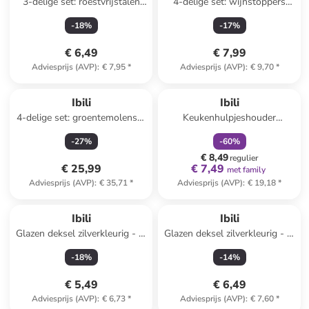
3-delige set: roestvrijstalen
4-delige set: wijnstoppers
mengkommen - Ø 16 cm
zwart 2x 2 stuks
-
18
%
-
17
%
€ 6,49
€ 7,99
Adviesprijs (AVP)
:
€ 7,95
*
Adviesprijs (AVP)
:
€ 9,70
*
family
korting
Ibili
Ibili
4-delige set: groentemolenset
Keukenhulpjeshouder
zilverkleurig/rood - Ø 20cm
zilverkleurig - (L)18 x (B)22 cm
-
27
%
-
60
%
€ 8,49
regulier
€ 25,99
€ 7,49
met family
Adviesprijs (AVP)
:
€ 35,71
*
Adviesprijs (AVP)
:
€ 19,18
*
Ibili
Ibili
Glazen deksel zilverkleurig - Ø
Glazen deksel zilverkleurig - Ø
18 cm
22 cm
-
18
%
-
14
%
€ 5,49
€ 6,49
Adviesprijs (AVP)
:
€ 6,73
*
Adviesprijs (AVP)
:
€ 7,60
*