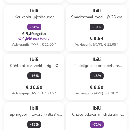
family
korting
Ibili
Ibili
Keukenhulpjeshouder
Snackschaal rood - Ø 25 cm
"Eureka" zilverkleurig - (B)11,3
-
54
%
-
10
%
x (H)18,5 x (D)10,1 cm
€ 5,49
regulier
€ 4,99
€ 9,94
met family
Adviesprijs (AVP)
:
€ 11,00
*
Adviesprijs (AVP)
:
€ 11,05
*
Ibili
Ibili
Kühlplatte zilverkleurig - Ø
2-delige set: omkeerbare
9,5 cm
deksels ''Basic''
-
16
%
-
13
%
beige/lichtblauw - Ø 29,5 cm
€ 10,99
€ 6,99
Adviesprijs (AVP)
:
€ 13,15
*
Adviesprijs (AVP)
:
€ 8,10
*
family
korting
Ibili
Ibili
Springvorm zwart - (B)28 x
Chocoladevorm lichtbruin -
(H)18 cm
(B)29 x (H)13 cm
-
43
%
-
72
%