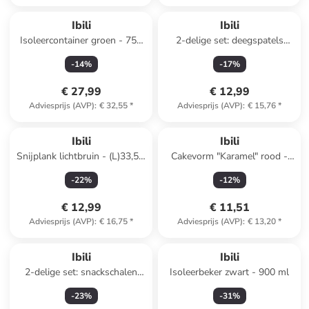
Ibili
Ibili
Isoleercontainer groen - 750
2-delige set: deegspatels
ml
donkerblauw - (H)12 cm
-
14
%
-
17
%
€ 27,99
€ 12,99
Adviesprijs (AVP)
:
€ 32,55
*
Adviesprijs (AVP)
:
€ 15,76
*
Ibili
Ibili
Snijplank lichtbruin - (L)33,5 x
Cakevorm "Karamel" rood -
(B)27 cm
(B)25 x (H)11 x (D)6,4 cm
-
22
%
-
12
%
€ 12,99
€ 11,51
Adviesprijs (AVP)
:
€ 16,75
*
Adviesprijs (AVP)
:
€ 13,20
*
Ibili
Ibili
2-delige set: snackschalen
Isoleerbeker zwart - 900 ml
beige - Ø 15 cm
-
23
%
-
31
%