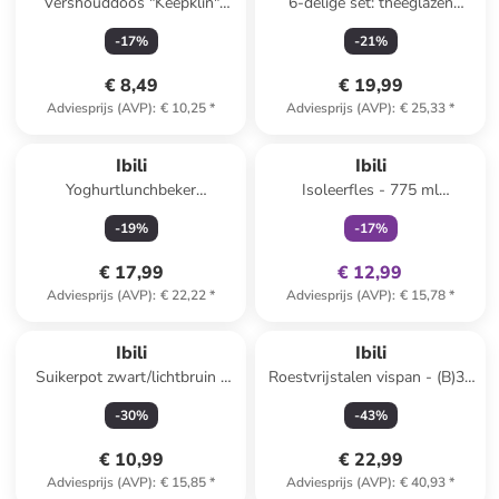
Vershouddoos "Keepklin"
6-delige set: theeglazen
zilverkleurig - 600 ml
meerkleurig - 178 ml
-
17
%
-
21
%
€ 8,49
€ 19,99
Adviesprijs (AVP)
:
€ 10,25
*
Adviesprijs (AVP)
:
€ 25,33
*
family
exclusief
Ibili
Ibili
Yoghurtlunchbeker
Isoleerfles - 775 ml
donkerblauw - (H)18,5 x Ø
(verrassingsproduct)
-
19
%
-
17
%
10,5 cm
€ 17,99
€ 12,99
Adviesprijs (AVP)
:
€ 22,22
*
Adviesprijs (AVP)
:
€ 15,78
*
Ibili
Ibili
Suikerpot zwart/lichtbruin -
Roestvrijstalen vispan - (B)34
(B)11 x (H)9,9 x (D)11 cm
x (H)23 cm
-
30
%
-
43
%
€ 10,99
€ 22,99
Adviesprijs (AVP)
:
€ 15,85
*
Adviesprijs (AVP)
:
€ 40,93
*