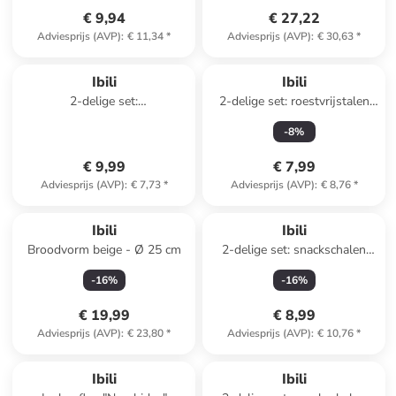
€ 9,94
€ 27,22
Adviesprijs (AVP)
:
€ 11,34
*
Adviesprijs (AVP)
:
€ 30,63
*
Ibili
Ibili
2-delige set:
2-delige set: roestvrijstalen
heteluchtfritteuse bakvormen
meetlepel voor matchathee -
-
8
%
zwart - Ø 16 cm
(L)11,8 cm
€ 9,99
€ 7,99
Adviesprijs (AVP)
:
€ 7,73
*
Adviesprijs (AVP)
:
€ 8,76
*
Ibili
Ibili
Broodvorm beige - Ø 25 cm
2-delige set: snackschalen
beige - Ø 15 cm
-
16
%
-
16
%
€ 19,99
€ 8,99
Adviesprijs (AVP)
:
€ 23,80
*
Adviesprijs (AVP)
:
€ 10,76
*
Ibili
Ibili