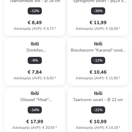
Taartverdeler wit - Ø 26 cm
Springvorm zwart - (B)24 x
(D)24 cm
-
12
%
-
35
%
€ 8,49
€ 11,99
Adviesprijs (AVP)
:
€ 9,72
*
Adviesprijs (AVP)
:
€ 18,58
*
Ibili
Ibili
Drinkfles
Briochevorm "Karamel" rood -
transparant/zilverkleurig- 1 l
Ø 22 cm
-
9
%
-
12
%
€ 7,84
€ 10,46
Adviesprijs (AVP)
:
€ 8,65
*
Adviesprijs (AVP)
:
€ 11,90
*
Ibili
Ibili
Oliezeef ''Meat''
Taartvorm zwart - Ø 22 cm
zilverkleurig/groen - 500 ml
-
14
%
-
22
%
€ 17,99
€ 10,99
Adviesprijs (AVP)
:
€ 20,93
*
Adviesprijs (AVP)
:
€ 14,18
*