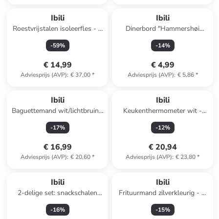
Ibili
Ibili
Roestvrijstalen isoleerfles - 1
Dinerbord "Hammershøi
l
Ovalt" groen - (L)28,5 x
-
59
%
-
14
%
(B)22,5 cm
€ 14,99
€ 4,99
Adviesprijs (AVP)
:
€ 37,00
*
Adviesprijs (AVP)
:
€ 5,86
*
Ibili
Ibili
Baguettemand wit/lichtbruin -
Keukenthermometer wit -
(B)39,5 x (H)10 cm
(L)20 cm
-
17
%
-
12
%
€ 16,99
€ 20,94
Adviesprijs (AVP)
:
€ 20,60
*
Adviesprijs (AVP)
:
€ 23,80
*
Ibili
Ibili
2-delige set: snackschalen
Frituurmand zilverkleurig - Ø
grijs - Ø 16 cm
19 cm
-
16
%
-
15
%