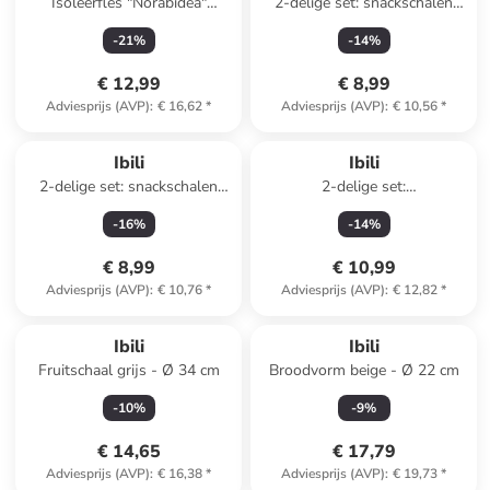
Isoleerfles "Norabidea"
2-delige set: snackschalen
lichtblauw/donkerblauw - 500
grijs - Ø 15 cm
-
21
%
-
14
%
ml
€ 12,99
€ 8,99
Adviesprijs (AVP)
:
€ 16,62
*
Adviesprijs (AVP)
:
€ 10,56
*
Ibili
Ibili
2-delige set: snackschalen
2-delige set:
rood - Ø 15 cm
levensmiddelthermometer
-
16
%
-
14
%
zilverkleurig
€ 8,99
€ 10,99
Adviesprijs (AVP)
:
€ 10,76
*
Adviesprijs (AVP)
:
€ 12,82
*
Ibili
Ibili
Fruitschaal grijs - Ø 34 cm
Broodvorm beige - Ø 22 cm
-
10
%
-
9
%
€ 14,65
€ 17,79
Adviesprijs (AVP)
:
€ 16,38
*
Adviesprijs (AVP)
:
€ 19,73
*