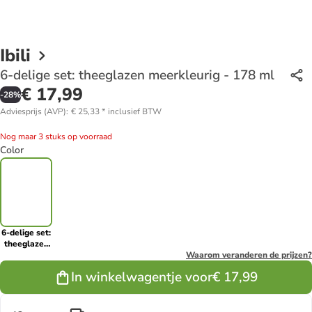
Ibili
6-delige set: theeglazen meerkleurig - 178 ml
€ 17,99
-
28
%
Adviesprijs (AVP)
:
€ 25,33
*
inclusief BTW
Nog maar 3 stuks op voorraad
Color
6-delige set:
theeglazen
meerkleurig
Waarom veranderen de prijzen?
- 178 ml
In winkelwagentje voor
€ 17,99