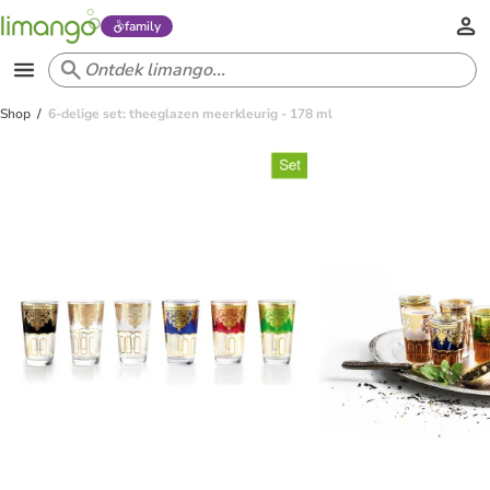
family
Shop
6-delige set: theeglazen meerkleurig - 178 ml