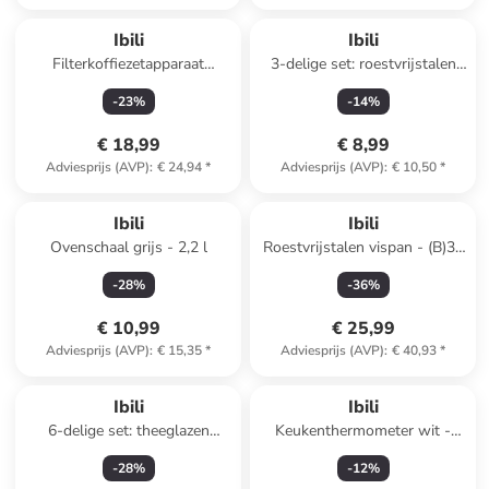
Ibili
Ibili
Filterkoffiezetapparaat
3-delige set: roestvrijstalen
transparant - Ø 11,5 cm
mengkommen - Ø 19 cm
-
23
%
-
14
%
€ 18,99
€ 8,99
Adviesprijs (AVP)
:
€ 24,94
*
Adviesprijs (AVP)
:
€ 10,50
*
Ibili
Ibili
Ovenschaal grijs - 2,2 l
Roestvrijstalen vispan - (B)34
x (H)23 cm
-
28
%
-
36
%
€ 10,99
€ 25,99
Adviesprijs (AVP)
:
€ 15,35
*
Adviesprijs (AVP)
:
€ 40,93
*
Ibili
Ibili
6-delige set: theeglazen
Keukenthermometer wit -
meerkleurig - 178 ml
(L)20 cm
-
28
%
-
12
%