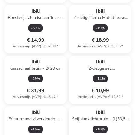
Ibili
Ibili
Roestvrijstalen isoleerfles - 1
4-delige Yerba Mate theeset
l
zwart
-
59
%
-
19
%
€ 14,99
€ 18,99
Adviesprijs (AVP)
:
€ 37,00
*
Adviesprijs (AVP)
:
€ 23,65
*
Ibili
Ibili
Kaasschaaf bruin - Ø 20 cm
2-delige set:
levensmiddelthermometer
-
29
%
-
14
%
zilverkleurig
€ 31,99
€ 10,99
Adviesprijs (AVP)
:
€ 45,42
*
Adviesprijs (AVP)
:
€ 12,82
*
Ibili
Ibili
Frituurmand zilverkleurig - Ø
Snijplank lichtbruin - (L)33,5 x
19 cm
(B)27 cm
-
15
%
-
10
%