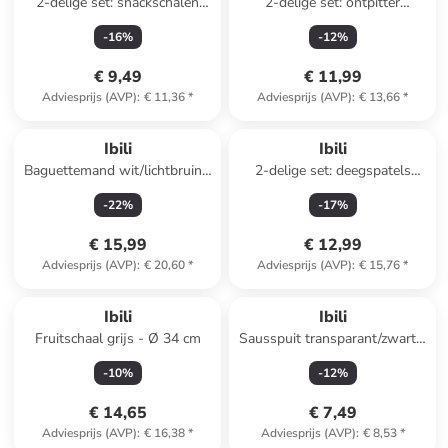
2-delige set: snackschalen
2-delige set: ontpitter
grijs - Ø 16 cm
zilverkleurig - (H)18,5 cm
-
16
%
-
12
%
€ 9,49
€ 11,99
Adviesprijs (AVP)
:
€ 11,36
*
Adviesprijs (AVP)
:
€ 13,66
*
Ibili
Ibili
Baguettemand wit/lichtbruin -
2-delige set: deegspatels
(B)39,5 x (H)10 cm
donkerblauw - (H)12 cm
-
22
%
-
17
%
€ 15,99
€ 12,99
Adviesprijs (AVP)
:
€ 20,60
*
Adviesprijs (AVP)
:
€ 15,76
*
Ibili
Ibili
Fruitschaal grijs - Ø 34 cm
Sausspuit transparant/zwart -
(L)26 cm
-
10
%
-
12
%
€ 14,65
€ 7,49
Adviesprijs (AVP)
:
€ 16,38
*
Adviesprijs (AVP)
:
€ 8,53
*