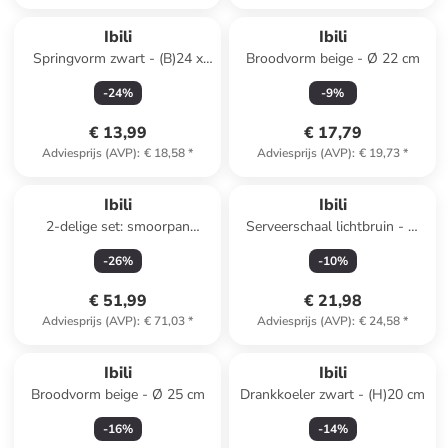
Ibili
Ibili
Springvorm zwart - (B)24 x
Broodvorm beige - Ø 22 cm
(D)24 cm
-
24
%
-
9
%
€ 13,99
€ 17,79
Adviesprijs (AVP)
:
€ 18,58
*
Adviesprijs (AVP)
:
€ 19,73
*
Ibili
Ibili
2-delige set: smoorpan
Serveerschaal lichtbruin - Ø
"Esben" zwart/rood - Ø 36 cm
20 cm
-
26
%
-
10
%
€ 51,99
€ 21,98
Adviesprijs (AVP)
:
€ 71,03
*
Adviesprijs (AVP)
:
€ 24,58
*
Ibili
Ibili
Broodvorm beige - Ø 25 cm
Drankkoeler zwart - (H)20 cm
-
16
%
-
14
%