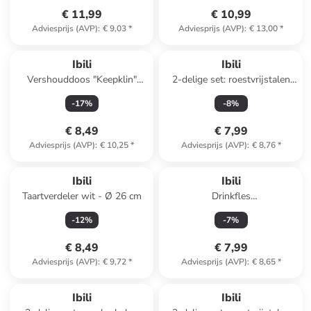
€ 11,99
€ 10,99
Adviesprijs (AVP)
:
€ 9,03
*
Adviesprijs (AVP)
:
€ 13,00
*
Ibili
Ibili
Vershouddoos "Keepklin"
2-delige set: roestvrijstalen
zilverkleurig - 600 ml
meetlepel voor matchathee -
-
17
%
-
8
%
(L)11,8 cm
€ 8,49
€ 7,99
Adviesprijs (AVP)
:
€ 10,25
*
Adviesprijs (AVP)
:
€ 8,76
*
Ibili
Ibili
Taartverdeler wit - Ø 26 cm
Drinkfles
transparant/zilverkleurig- 1 l
-
12
%
-
7
%
€ 8,49
€ 7,99
Adviesprijs (AVP)
:
€ 9,72
*
Adviesprijs (AVP)
:
€ 8,65
*
Ibili
Ibili