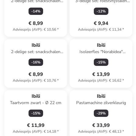
2-delige set: snackschalen
3-delige set: roestvrijstalen
grijs - Ø 15 cm
theezeef - Ø 4 cm
-
14
%
-
12
%
€ 8,99
€ 9,94
Adviesprijs (AVP)
:
€ 10,56
*
Adviesprijs (AVP)
:
€ 11,34
*
Ibili
Ibili
2-delige set: snackschalen
Isoleerfles "Norabidea"
rood - Ø 15 cm
lichtblauw/donkerblauw - 500
-
16
%
-
15
%
ml
€ 8,99
€ 13,99
Adviesprijs (AVP)
:
€ 10,76
*
Adviesprijs (AVP)
:
€ 16,62
*
Ibili
Ibili
Taartvorm zwart - Ø 22 cm
Pastamachine zilverkleurig
-
15
%
-
29
%
€ 11,99
€ 33,99
Adviesprijs (AVP)
:
€ 14,18
*
Adviesprijs (AVP)
:
€ 48,13
*