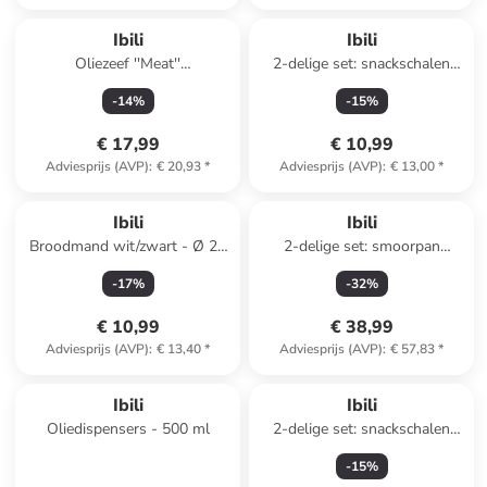
Ibili
Ibili
Oliezeef ''Meat''
2-delige set: snackschalen
zilverkleurig/groen - 500 ml
rood - Ø 15 cm
-
14
%
-
15
%
€ 17,99
€ 10,99
Adviesprijs (AVP)
:
€ 20,93
*
Adviesprijs (AVP)
:
€ 13,00
*
Ibili
Ibili
Broodmand wit/zwart - Ø 25
2-delige set: smoorpan
cm
"Esben" zwart/rood - Ø 32 cm
-
17
%
-
32
%
€ 10,99
€ 38,99
Adviesprijs (AVP)
:
€ 13,40
*
Adviesprijs (AVP)
:
€ 57,83
*
Ibili
Ibili
Oliedispensers - 500 ml
2-delige set: snackschalen
beige - Ø 15 cm
-
15
%