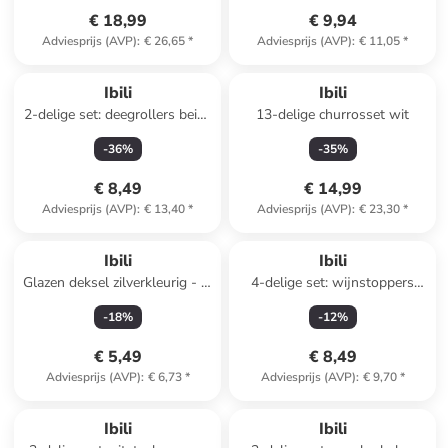
€ 18,99
€ 9,94
Adviesprijs (AVP)
:
€ 26,65
*
Adviesprijs (AVP)
:
€ 11,05
*
Ibili
Ibili
2-delige set: deegrollers beige
13-delige churrosset wit
- (L)35 cm
-
36
%
-
35
%
€ 8,49
€ 14,99
Adviesprijs (AVP)
:
€ 13,40
*
Adviesprijs (AVP)
:
€ 23,30
*
Ibili
Ibili
Glazen deksel zilverkleurig - Ø
4-delige set: wijnstoppers
18 cm
zwart 2x 2 stuks
-
18
%
-
12
%
€ 5,49
€ 8,49
Adviesprijs (AVP)
:
€ 6,73
*
Adviesprijs (AVP)
:
€ 9,70
*
Ibili
Ibili