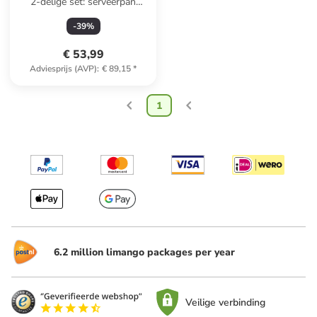
2-delige set: serveerpan
''Evolution'' zwart - Ø 36 cm
-
39
%
€ 53,99
Adviesprijs (AVP)
:
€ 89,15
*
1
6.2 million limango packages per year
Veilige verbinding