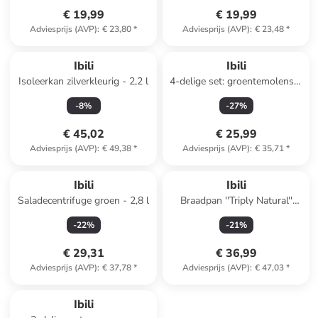
€ 19,99
€ 19,99
Adviesprijs (AVP)
:
€ 23,80
*
Adviesprijs (AVP)
:
€ 23,48
*
Ibili
Ibili
Isoleerkan zilverkleurig - 2,2 l
4-delige set: groentemolenset
zilverkleurig/rood - Ø 20cm
-
8
%
-
27
%
€ 45,02
€ 25,99
Adviesprijs (AVP)
:
€ 49,38
*
Adviesprijs (AVP)
:
€ 35,71
*
Ibili
Ibili
Saladecentrifuge groen - 2,8 l
Braadpan ''Triply Natural''
zilverkleurig - Ø 32 cm
-
22
%
-
21
%
€ 29,31
€ 36,99
Adviesprijs (AVP)
:
€ 37,78
*
Adviesprijs (AVP)
:
€ 47,03
*
Ibili