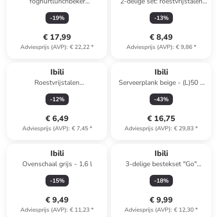
Yoghurtlunchbeker
2-delige set: roestvrijstalen
donkerblauw - (H)18,5 x Ø
ijstangen - (L)19 cm
-
19
%
-
13
%
10,5 cm
€ 17,99
€ 8,49
Adviesprijs (AVP)
:
€ 22,22
*
Adviesprijs (AVP)
:
€ 9,86
*
Ibili
Ibili
Roestvrijstalen
Serveerplank beige - (L)50 x
tomatenontpitter "Intense" -
(B)36 cm
-
12
%
-
43
%
(L)17 cm
€ 6,49
€ 16,75
Adviesprijs (AVP)
:
€ 7,45
*
Adviesprijs (AVP)
:
€ 29,83
*
Ibili
Ibili
Ovenschaal grijs - 1,6 l
3-delige bestekset "Go"
zilverkleurig/blauw - (L)19 cm
-
15
%
-
18
%
€ 9,49
€ 9,99
Adviesprijs (AVP)
:
€ 11,23
*
Adviesprijs (AVP)
:
€ 12,30
*