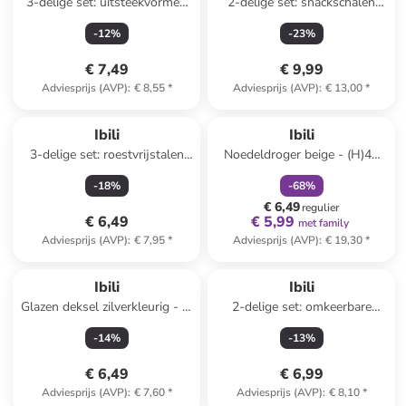
3-delige set: uitsteekvormen
2-delige set: snackschalen
wit
geel - Ø 15 cm
-
12
%
-
23
%
€ 7,49
€ 9,99
Adviesprijs (AVP)
:
€ 8,55
*
Adviesprijs (AVP)
:
€ 13,00
*
family
korting
Ibili
Ibili
3-delige set: roestvrijstalen
Noedeldroger beige - (H)42
mengkommen - Ø 16 cm
cm
-
18
%
-
68
%
€ 6,49
regulier
€ 6,49
€ 5,99
met family
Adviesprijs (AVP)
:
€ 7,95
*
Adviesprijs (AVP)
:
€ 19,30
*
Ibili
Ibili
Glazen deksel zilverkleurig - Ø
2-delige set: omkeerbare
22 cm
deksels ''Basic''
-
14
%
-
13
%
beige/lichtblauw - Ø 29,5 cm
€ 6,49
€ 6,99
Adviesprijs (AVP)
:
€ 7,60
*
Adviesprijs (AVP)
:
€ 8,10
*