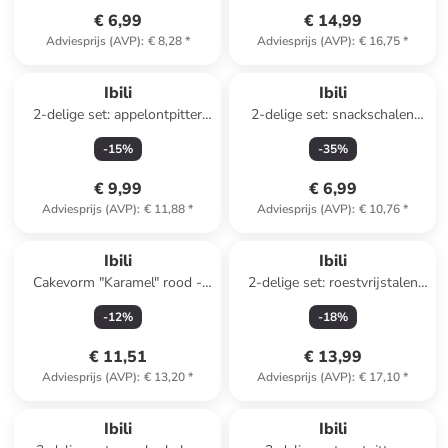
€ 6,99
€ 14,99
Adviesprijs (AVP)
:
€ 8,28
*
Adviesprijs (AVP)
:
€ 16,75
*
Ibili
Ibili
2-delige set: appelontpitter
2-delige set: snackschalen
zilverkleurig - Ø 2,8 cm
beige - Ø 15 cm
-
15
%
-
35
%
€ 9,99
€ 6,99
Adviesprijs (AVP)
:
€ 11,88
*
Adviesprijs (AVP)
:
€ 10,76
*
Ibili
Ibili
Cakevorm "Karamel" rood -
2-delige set: roestvrijstalen
(B)25 x (H)11 x (D)6,4 cm
mengkommen - Ø 29 cm
-
12
%
-
18
%
€ 11,51
€ 13,99
Adviesprijs (AVP)
:
€ 13,20
*
Adviesprijs (AVP)
:
€ 17,10
*
Ibili
Ibili