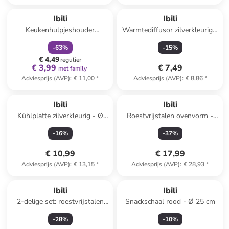
family
korting
Ibili
Ibili
Keukenhulpjeshouder
Warmtediffusor zilverkleurig -
"Eureka" zilverkleurig - (B)11,3
Ø 21 cm
-
63
%
-
15
%
x (H)18,5 x (D)10,1 cm
€ 4,49
regulier
€ 3,99
€ 7,49
met family
Adviesprijs (AVP)
:
€ 11,00
*
Adviesprijs (AVP)
:
€ 8,86
*
Ibili
Ibili
Kühlplatte zilverkleurig - Ø
Roestvrijstalen ovenvorm -
9,5 cm
(B)41,5 x (H)6,2 x (D)29,4 cm
-
16
%
-
37
%
€ 10,99
€ 17,99
Adviesprijs (AVP)
:
€ 13,15
*
Adviesprijs (AVP)
:
€ 28,93
*
Ibili
Ibili
2-delige set: roestvrijstalen
Snackschaal rood - Ø 25 cm
braadslede met deksel - Ø 14
-
28
%
-
10
%
cm