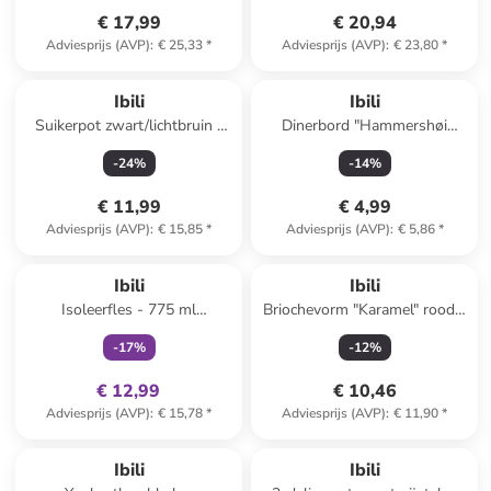
€ 17,99
€ 20,94
Adviesprijs (AVP)
:
€ 25,33
*
Adviesprijs (AVP)
:
€ 23,80
*
Reeds in een ander winkelwagentje
Ibili
Ibili
Suikerpot zwart/lichtbruin -
Dinerbord "Hammershøi
(B)11 x (H)9,9 x (D)11 cm
Ovalt" groen - (L)28,5 x
-
24
%
-
14
%
(B)22,5 cm
€ 11,99
€ 4,99
Adviesprijs (AVP)
:
€ 15,85
*
Adviesprijs (AVP)
:
€ 5,86
*
family
exclusief
Ibili
Ibili
Isoleerfles - 775 ml
Briochevorm "Karamel" rood -
(verrassingsproduct)
Ø 22 cm
-
17
%
-
12
%
€ 12,99
€ 10,46
Adviesprijs (AVP)
:
€ 15,78
*
Adviesprijs (AVP)
:
€ 11,90
*
Ibili
Ibili