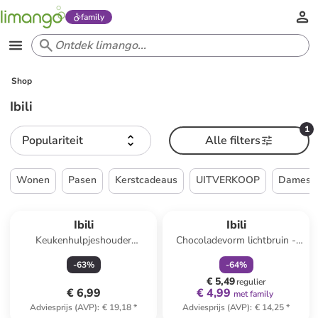
family
Shop
Ibili
1
Populariteit
Alle filters
Wonen
Pasen
Kerstcadeaus
UITVERKOOP
Dames
family
korting
Ibili
Ibili
Keukenhulpjeshouder
Chocoladevorm lichtbruin -
zilverkleurig - (L)18 x (B)22 cm
(B)29 x (H)13 cm
-
63
%
-
64
%
€ 5,49
regulier
€ 6,99
€ 4,99
met family
Adviesprijs (AVP)
:
€ 19,18
*
Adviesprijs (AVP)
:
€ 14,25
*