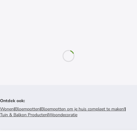
Ontdek ook
:
Wonen
|
Bloempotten
|
Bloempotten om je huis compleet te maken!
|
Tuin & Balkon Producten
|
Woondecoratie