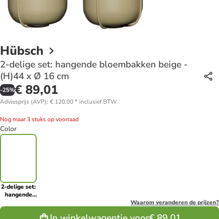
Hübsch
2-delige set: hangende bloembakken beige -
(H)44 x Ø 16 cm
€ 89,01
-
25
%
Adviesprijs (AVP)
:
€ 120,00
*
inclusief BTW
Nog maar 3 stuks op voorraad
Color
2-delige set:
hangende
bloembakken
Waarom veranderen de prijzen?
beige - (H)44
In winkelwagentje voor
€ 89,01
x Ø 16 cm