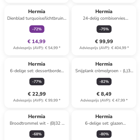
family
exclusief
Hermia
Hermia
Dienblad turquoise/lichtbruin -
24-delig combiservies
(L)34 x (B)18 cm
wit/groen
-
72
%
-
75
%
€ 14,99
€ 99,99
Adviesprijs (AVP)
:
€ 54,99
*
Adviesprijs (AVP)
:
€ 404,99
*
Hermia
Hermia
6-delige set: dessertborden
Snijplank crème/groen - (L)30
wit/groen - Ø 21 cm
x (B)20 cm
-
77
%
-
82
%
€ 22,99
€ 8,49
Adviesprijs (AVP)
:
€ 99,99
*
Adviesprijs (AVP)
:
€ 47,99
*
Hermia
Hermia
Broodtrommel wit - (B)32 x
6-delige set: glazen
(H)13 cm
transparant - 360 ml
-
68
%
-
80
%