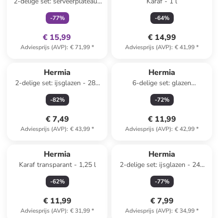
2-delige set: serveerplateaus
Karaf - 1 l
wit/blauw - (L)29 x (B)17 cm
-
77
%
-
64
%
€ 15,99
€ 14,99
Adviesprijs (AVP)
:
€ 71,99
*
Adviesprijs (AVP)
:
€ 41,99
*
Hermia
Hermia
2-delige set: ijsglazen - 280
6-delige set: glazen
ml
goudkleurig - 570 ml
-
82
%
-
72
%
€ 7,49
€ 11,99
Adviesprijs (AVP)
:
€ 43,99
*
Adviesprijs (AVP)
:
€ 42,99
*
Top deal
Hermia
Hermia
Karaf transparant - 1,25 l
2-delige set: ijsglazen - 240
ml
-
62
%
-
77
%
€ 11,99
€ 7,99
Adviesprijs (AVP)
:
€ 31,99
*
Adviesprijs (AVP)
:
€ 34,99
*