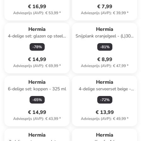
€ 16,99
€ 7,99
Adviesprijs (AVP)
:
€ 53,99
*
Adviesprijs (AVP)
:
€ 39,99
*
Hermia
Hermia
4-delige set: glazen op steel -
Snijplank oranje/geel - (L)30 x
160 ml
(B)20 cm
-
78
%
-
81
%
€ 14,99
€ 8,99
Adviesprijs (AVP)
:
€ 69,99
*
Adviesprijs (AVP)
:
€ 47,99
*
Hermia
Hermia
6-delige set: koppen - 325 ml
4-delige serveerset beige -
(L)11 x (B)30 cm
-
65
%
-
72
%
€ 14,99
€ 13,99
Adviesprijs (AVP)
:
€ 43,99
*
Adviesprijs (AVP)
:
€ 49,99
*
family
exclusief
Hermia
Hermia