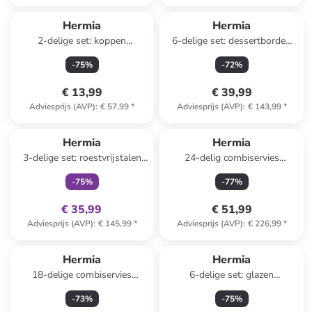
Hermia
Hermia
2-delige set: koppen
6-delige set: dessertborden
lichtroze/turquoise - 400 ml
crème/meerkleurig - Ø 21 cm
-
75
%
-
72
%
€ 13,99
€ 39,99
Adviesprijs (AVP)
:
€ 57,99
*
Adviesprijs (AVP)
:
€ 143,99
*
family
exclusief
Hermia
Hermia
3-delige set: roestvrijstalen
24-delig combiservies
snijplanken
wit/blauw
-
75
%
-
77
%
€ 35,99
€ 51,99
Adviesprijs (AVP)
:
€ 145,99
*
Adviesprijs (AVP)
:
€ 226,99
*
Hermia
Hermia
18-delige combiservies
6-delige set: glazen
wit/rood
transparant - 315 ml
-
73
%
-
75
%