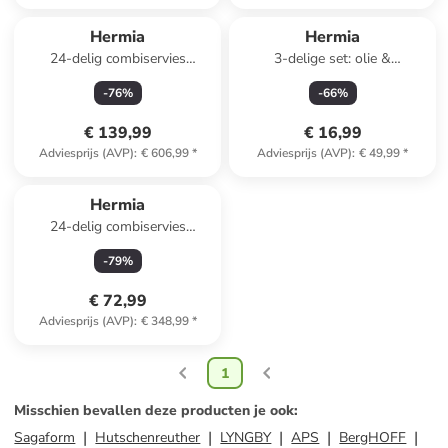
Hermia
Hermia
24-delig combiservies
3-delige set: olie &
wit/donkerblauw
azijndispenser - 1 l
-
76
%
-
66
%
€ 139,99
€ 16,99
Adviesprijs (AVP)
:
€ 606,99
*
Adviesprijs (AVP)
:
€ 49,99
*
Hermia
24-delig combiservies
wit/groen/paars
-
79
%
€ 72,99
Adviesprijs (AVP)
:
€ 348,99
*
1
Misschien bevallen deze producten je ook
:
Sagaform
Hutschenreuther
LYNGBY
APS
BergHOFF