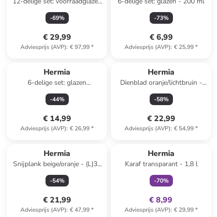
12-delige set: voorraadglazen
6-delige set: glazen - 200 ml
transparant/beige - 345 ml
-
69
%
-
73
%
€ 29,99
€ 6,99
Adviesprijs (AVP)
:
€ 97,99
*
Adviesprijs (AVP)
:
€ 25,99
*
Hermia
Hermia
6-delige set: glazen
Dienblad oranje/lichtbruin -
transparant - 365 ml
(L)34 x (B)18 cm
-
44
%
-
58
%
€ 14,99
€ 22,99
Adviesprijs (AVP)
:
€ 26,99
*
Adviesprijs (AVP)
:
€ 54,99
*
family
exclusief
Hermia
Hermia
Snijplank beige/oranje - (L)30
Karaf transparant - 1,8 l
x (B)20 cm
-
54
%
-
70
%
€ 21,99
€ 8,99
Adviesprijs (AVP)
:
€ 47,99
*
Adviesprijs (AVP)
:
€ 29,99
*