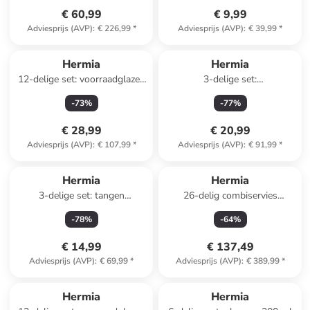
€ 60,99
€ 9,99
Adviesprijs (AVP)
:
€ 226,99
*
Adviesprijs (AVP)
:
€ 39,99
*
Hermia
Hermia
12-delige set: voorraadglazen
3-delige set:
transparant/beige - 630 ml
serveerdienbladen
-
73
%
-
77
%
wit/lichtbruin
€ 28,99
€ 20,99
Adviesprijs (AVP)
:
€ 107,99
*
Adviesprijs (AVP)
:
€ 91,99
*
Reeds in een ander winkelwagentje
Hermia
Hermia
3-delige set: tangen
26-delig combiservies
zilverkleurig
donkerblauw/lichtbruin
-
78
%
-
64
%
€ 14,99
€ 137,49
Adviesprijs (AVP)
:
€ 69,99
*
Adviesprijs (AVP)
:
€ 389,99
*
Hermia
Hermia