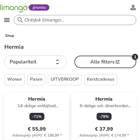
family
Shop
Hermia
1
Populariteit
Alle filters
Wonen
Pasen
UITVERKOOP
Kerstcadeaus
Hermia
Hermia
14-delige ontbijtset
6-delige set: dinerborden
wit/roze/paars/geel
wit/meerkleurig - Ø 26 cm
-
71
%
-
78
%
€ 55,99
€ 37,99
Adviesprijs (AVP)
:
€ 198,99
*
Adviesprijs (AVP)
:
€ 174,99
*