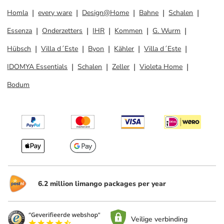
Homla
every ware
Design@Home
Bahne
Schalen
Essenza
Onderzetters
IHR
Kommen
G. Wurm
Hübsch
Villa d´Este
Byon
Kähler
Villa d´Este
IDOMYA Essentials
Schalen
Zeller
Violeta Home
Bodum
6.2 million limango packages per year
Veilige verbinding