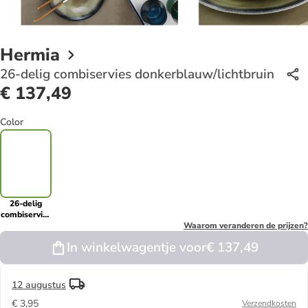
Hermia
26-delig combiservies donkerblauw/lichtbruin
€ 137,49
Color
26-delig
combiservies
donkerblauw/lichtbruin
Waarom veranderen de prijzen?
In winkelwagentje voor
€ 137,49
12 augustus
€ 3,95
Verzendkosten