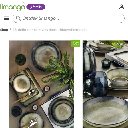
family
Shop
26-delig combiservies donkerblauw/lichtbruin