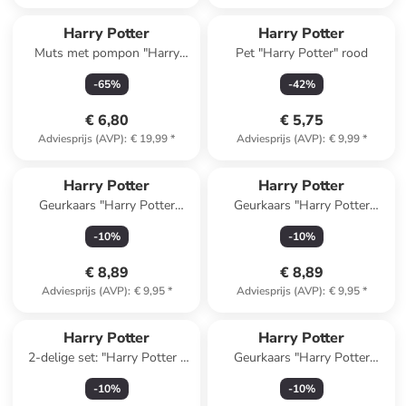
Harry Potter
Harry Potter
Muts met pompon "Harry
Pet "Harry Potter" rood
Potter" oranje
-
65
%
-
42
%
€ 6,80
€ 5,75
Adviesprijs (AVP)
:
€ 19,99
*
Adviesprijs (AVP)
:
€ 9,99
*
Harry Potter
Harry Potter
Geurkaars "Harry Potter
Geurkaars "Harry Potter
Lumos" zwart - 135 g
Magical Owl" zwart - 135 g
-
10
%
-
10
%
€ 8,89
€ 8,89
Adviesprijs (AVP)
:
€ 9,95
*
Adviesprijs (AVP)
:
€ 9,95
*
Harry Potter
Harry Potter
2-delige set: "Harry Potter -
Geurkaars "Harry Potter
Hedwig Plush" wit
Hogwarts" zwart - 200 g
-
10
%
-
10
%