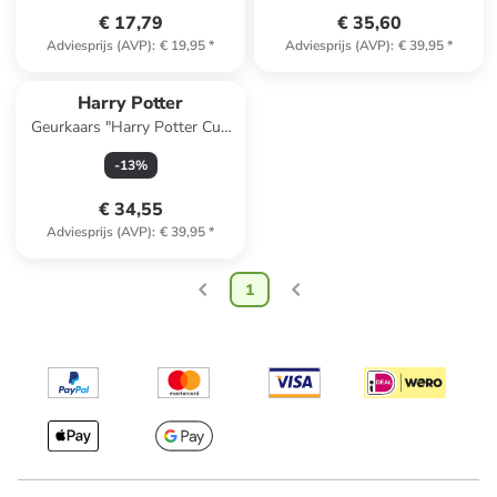
€ 17,79
€ 35,60
Adviesprijs (AVP)
:
€ 19,95
*
Adviesprijs (AVP)
:
€ 39,95
*
Harry Potter
Geurkaars "Harry Potter Cup
Gryffindor" zwart/rood - 275
-
13
%
g
€ 34,55
Adviesprijs (AVP)
:
€ 39,95
*
1