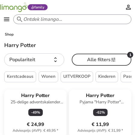
family
Shop
Harry Potter
1
Populariteit
Alle filters
Kerstcadeaus
Wonen
UITVERKOOP
Kinderen
Pase
Harry Potter
Harry Potter
25-delige adventskalender
Pyjama "Harry Potter"
"Harry Potter"
lichtroze
-
49
%
-
62
%
€ 24,99
€ 11,99
Adviesprijs (AVP)
:
€ 49,95
*
Adviesprijs (AVP)
:
€ 31,99
*