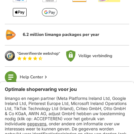
6.2 million limango packages per year
Veilige verbinding
Help Center
limango
Veilig winkelen
Klantenservice