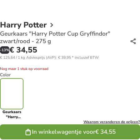
Harry Potter
Geurkaars "Harry Potter Cup Gryffindor"
zwart/rood - 275 g
€ 34,55
-
13
%
€ 125,64 / 1 kg
Adviesprijs (AVP)
:
€ 39,95
*
inclusief BTW
Nog maar 1 stuk op voorraad
Color
Geurkaars
"Harry
Potter Cup
Waarom veranderen de prijzen?
Gryffindor"
In winkelwagentje voor
€ 34,55
zwart/rood -
275 g