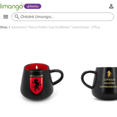
family
Shop
Geurkaars "Harry Potter Cup Gryffindor" zwart/rood - 275 g