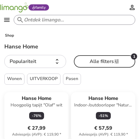
family
Shop
Hanse Home
1
Populariteit
Alle filters
Wonen
UITVERKOOP
Pasen
Hanse Home
Hanse Home
Hoogpolig tapijt "Olaf" wit
Indoor-/outdoorloper "Nature"
crème
-
76
%
-
51
%
€ 27,99
€ 57,59
Adviesprijs (AVP)
:
€ 119,90
*
Adviesprijs (AVP)
:
€ 119,90
*