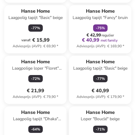
family
korting
Hanse Home
Hanse Home
Laagpolig tapijt "Basic" beige
Laagpolig tapijt "Fancy" bruin
-
77
%
-
75
%
€ 42,99
regulier
€ 15,99
€ 40,99
vanaf
:
met family
Adviesprijs (AVP)
:
€ 69,90
*
Adviesprijs (AVP)
:
€ 169,90
*
Hanse Home
Hanse Home
Laagpolige loper "Floret"
Laagpolig tapijt "Basic" beige
zwart
-
72
%
-
77
%
€ 21,99
€ 40,99
Adviesprijs (AVP)
:
€ 79,90
*
Adviesprijs (AVP)
:
€ 179,90
*
Hanse Home
Hanse Home
Laagpolig tapijt "Dhaka"
Loper "Bouclé" beige
crème
-
64
%
-
71
%