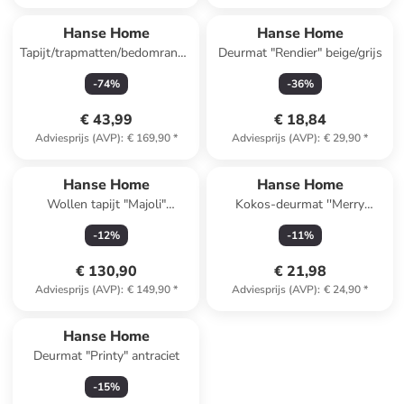
Hanse Home
Hanse Home
Tapijt/trapmatten/bedomranding
Deurmat "Rendier" beige/grijs
"Fancy" groen
-
74
%
-
36
%
€ 43,99
€ 18,84
Adviesprijs (AVP)
:
€ 169,90
*
Adviesprijs (AVP)
:
€ 29,90
*
Hanse Home
Hanse Home
Wollen tapijt "Majoli"
Kokos-deurmat ''Merry
crème/wit
Gnomes'' lichtbruin/rood/wit
-
12
%
-
11
%
€ 130,90
€ 21,98
Adviesprijs (AVP)
:
€ 149,90
*
Adviesprijs (AVP)
:
€ 24,90
*
Hanse Home
Deurmat "Printy" antraciet
-
15
%