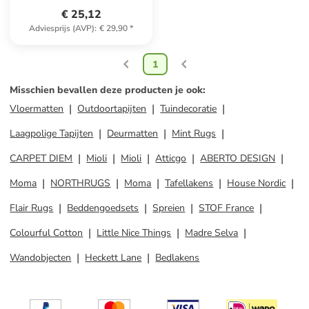
€ 25,12
Adviesprijs (AVP)
:
€ 29,90
*
1
Misschien bevallen deze producten je ook
:
Vloermatten
Outdoortapijten
Tuindecoratie
Laagpolige Tapijten
Deurmatten
Mint Rugs
CARPET DIEM
Mioli
Mioli
Atticgo
ABERTO DESIGN
Moma
NORTHRUGS
Moma
Tafellakens
House Nordic
Flair Rugs
Beddengoedsets
Spreien
STOF France
Colourful Cotton
Little Nice Things
Madre Selva
Wandobjecten
Heckett Lane
Bedlakens