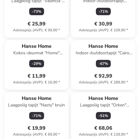
Laagpolig tapijt "Valencia"
Indoor-/outdoortapijt
grijs
"Braided" lichtgrijs
-
73
%
-
71
%
€ 25,99
€ 30,99
Adviesprijs (AVP)
:
€ 99,90
*
Adviesprijs (AVP)
:
€ 109,90
*
Hanse Home
Hanse Home
Kokos-deurmat "Home"
Indoor-/outdoortapijt "Cairo"
naturel
crème/zwart
-
29
%
-
67
%
€ 11,99
€ 92,99
Adviesprijs (AVP)
:
€ 16,90
*
Adviesprijs (AVP)
:
€ 289,90
*
Hanse Home
Hanse Home
Laagpolig tapijt "Nasty" bruin
Laagpolig tapijt "Orken"
grijs/crème
-
71
%
-
51
%
€ 19,99
€ 68,06
Adviesprijs (AVP)
:
€ 69,90
*
Adviesprijs (AVP)
:
€ 139,90
*