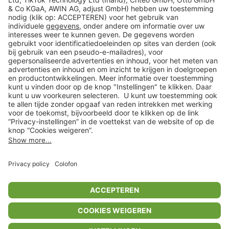
Veilig winkelen
Klantenservice
Shop
Acties
limango.de
limango.pl
In winkelwagentje voor
€ 2,99
* Op basis van de adviesprijs van de fabrikant
** Alle prijsopgaven zijn inclusief belasting en exclusief verzendkosten