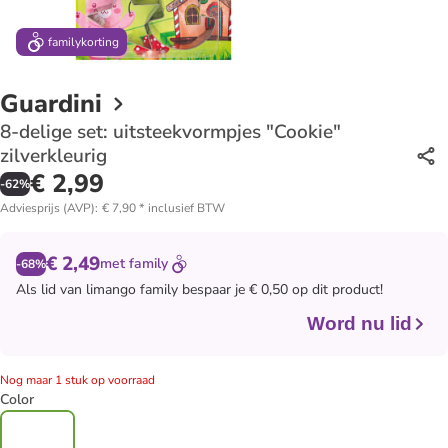
family
korting
Guardini
8-delige set: uitsteekvormpjes "Cookie"
zilverkleurig
€ 2,99
-
62
%
Adviesprijs (AVP)
:
€ 7,90
*
inclusief BTW
€ 2,49
met
family
-68%
Als lid van
limango family
bespaar je € 0,50 op dit product!
Word nu lid
Nog maar 1 stuk op voorraad
Color