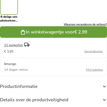
8-delige set:
uitsteekvormpjes
"Cookie"
Waarom veranderen de prijzen?
zilverkleurig
In winkelwagentje voor
€ 2,99
11 augustus
€ 3,95
Verzendkosten
limango
14 dagen retour
FAQ bekijken
Productinformatie
Details over de productveiligheid