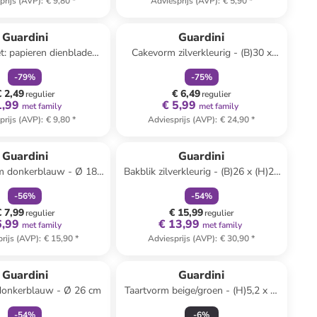
prijs (AVP)
:
€ 9,80
*
Adviesprijs (AVP)
:
€ 5,90
*
family
korting
family
korting
Guardini
Guardini
et: papieren dienbladen
Cakevorm zilverkleurig - (B)30 x
t - 2x 3 stuks
(H)11 x (D)10 cm
-
79
%
-
75
%
€ 2,49
€ 6,49
regulier
regulier
1,99
€ 5,99
met family
met family
prijs (AVP)
:
€ 9,80
*
Adviesprijs (AVP)
:
€ 24,90
*
family
korting
family
korting
Guardini
Guardini
m donkerblauw - Ø 18
Bakblik zilverkleurig - (B)26 x (H)26
cm
x (D)5 cm
-
56
%
-
54
%
€ 7,99
€ 15,99
regulier
regulier
6,99
€ 13,99
met family
met family
rijs (AVP)
:
€ 15,90
*
Adviesprijs (AVP)
:
€ 30,90
*
family
korting
Guardini
Guardini
donkerblauw - Ø 26 cm
Taartvorm beige/groen - (H)5,2 x Ø
28 cm
-
54
%
-
6
%