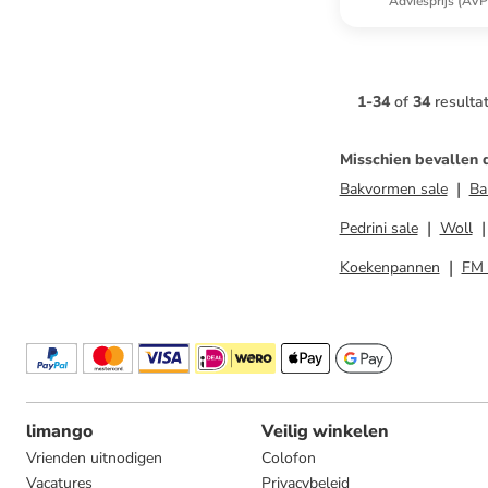
Adviesprijs (AVP
1
-
34
of
34
resulta
Misschien bevallen 
Bakvormen sale
Ba
Pedrini sale
Woll
Koekenpannen
FM 
limango
Veilig winkelen
Vrienden uitnodigen
Colofon
Vacatures
Privacybeleid