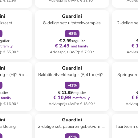
)
:
€ 11,90
*
Adviesprijs (AVP)
:
€ 11,90
*
Advies
orting
family
korting
ini
Guardini
izzaset
8-delige set: uitsteekvormpjes
2-delige s
kleurig
"Cookie" zilverkleurig
wi
-
68
%
€ 2,99
gulier
regulier
€ 2,49
€ 
t family
met family
)
:
€ 55,90
*
Adviesprijs (AVP)
:
€ 7,90
*
Advies
orting
family
korting
ini
Guardini
rig - (H)2,5 x Ø
Bakblik zilverkleurig - (B)41 x (H)28
Springvor
m
x (D)2,5 cm
-
41
%
€ 11,99
gulier
regulier
€ 10,99
€ 
 family
met family
)
:
€ 16,90
*
Adviesprijs (AVP)
:
€ 18,90
*
Adviesp
orting
family
korting
ini
Guardini
erkleurig
2-delige set: papieren gebakvormen
Taartvorm 
beige - 2x 6 stuks
-
69
%