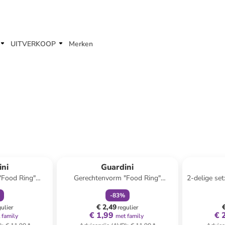
UITVERKOOP
Merken
orting
family
korting
ini
Guardini
"Food Ring"
Gerechtenvorm "Food Ring"
2-delige se
B)9 x (D)5 cm
zilverkleurig - (B)6 x (D)6 cm
bei
-
83
%
€ 2,49
gulier
regulier
€ 1,99
€ 
 family
met family