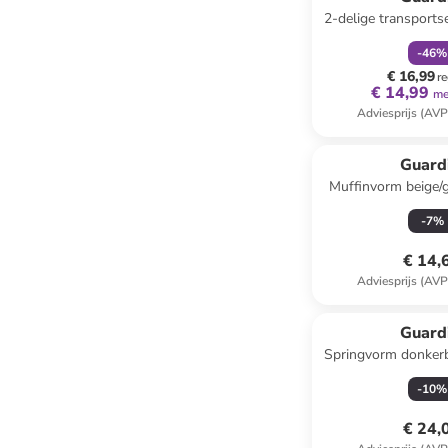
2-delige transport
zwart - (B)32 
-
46
%
€ 16,99
re
€ 14,99
me
Adviesprijs (AVP
Guard
Muffinvorm beige/g
(H)18,5 x 
-
7
%
€ 14,
Adviesprijs (AVP
Guard
Springvorm donkerb
(H)24 x (
-
10
%
€ 24,