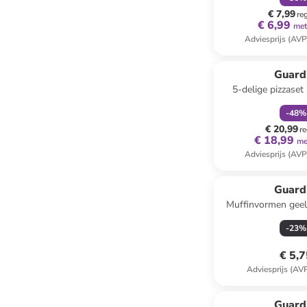
€ 7,99
re
€ 6,99
met
Adviesprijs (AVP
family
k
Guard
5-delige pizzaset 
zwart/zilver
-
48
%
€ 20,99
re
€ 18,99
me
Adviesprijs (AVP
Guard
Muffinvormen geel
200 st
-
23
%
€ 5,
Adviesprijs (AV
family
k
Guard