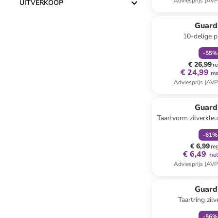
Adviesprijs (AVP
UITVERKOOP
family
k
Guard
10-delige p
zwart/zilver
-
55
%
€ 26,99
re
€ 24,99
me
Adviesprijs (AVP
family
k
Guard
Taartvorm zilverkleu
25 c
-
61
%
€ 6,99
re
€ 6,49
met
Adviesprijs (AVP
family
k
Guard
Taartring zilv
-
56
%