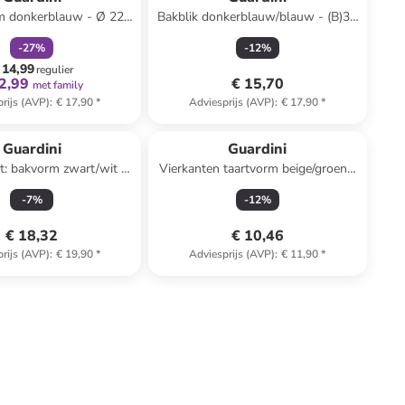
m donkerblauw - Ø 22
Bakblik donkerblauw/blauw - (B)32
cm
x (H)24 x (D)4,7 cm
-
27
%
-
12
%
 14,99
regulier
2,99
€ 15,70
met family
rijs (AVP)
:
€ 17,90
*
Adviesprijs (AVP)
:
€ 17,90
*
Guardini
Guardini
et: bakvorm zwart/wit -
Vierkanten taartvorm beige/groen -
H)4 x Ø 28 cm
(B)24 x (H)24 x (D)4,5 cm
-
7
%
-
12
%
€ 18,32
€ 10,46
rijs (AVP)
:
€ 19,90
*
Adviesprijs (AVP)
:
€ 11,90
*