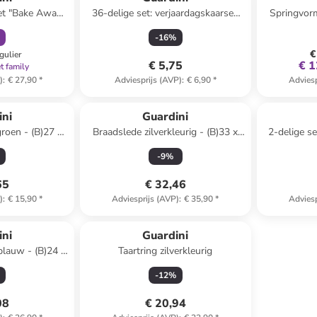
set "Bake Away"
36-delige set: verjaardagskaarsen
Springvor
x (D)24 cm
en Kaarshouder meerkleurig
-
16
%
€
gulier
€ 5,75
€ 1
t family
)
:
€ 27,90
*
Adviesprijs (AVP)
:
€ 6,90
*
Adviesp
ini
Guardini
roen - (B)27 x
Braadslede zilverkleurig - (B)33 x
2-delige s
(D)3 cm
(H)23 x (D)7,5 cm
(
-
9
%
65
€ 32,46
)
:
€ 15,90
*
Adviesprijs (AVP)
:
€ 35,90
*
Adviesp
ini
Guardini
lauw - (B)24 x
Taartring zilverkleurig
D)7 cm
-
12
%
08
€ 20,94