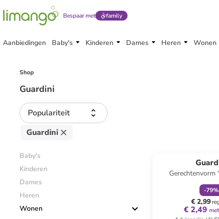
Bespaar met
family
Aanbiedingen
Baby's
Kinderen
Dames
Heren
Wonen
Shop
Guardini
Populariteit
Guardini
family
k
Baby's
Guard
Kinderen
Gerechtenvorm 
Dames
zilverkleurig - (
-
79
%
Heren
€ 2,99
re
Wonen
€ 2,49
met