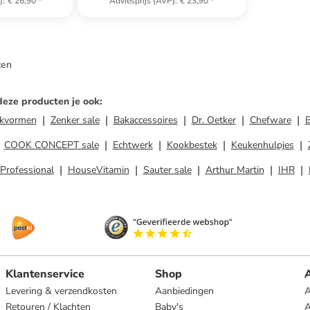
)
:
€ 26,90
*
Adviesprijs (AVP)
:
€ 23,90
*
ten
deze producten je ook
:
kvormen
Zenker sale
Bakaccessoires
Dr. Oetker
Chefware
B
COOK CONCEPT sale
Echtwerk
Kookbestek
Keukenhulpjes
Professional
HouseVitamin
Sauter sale
Arthur Martin
IHR
Klantenservice
Shop
A
Levering & verzendkosten
Aanbiedingen
A
Retouren / Klachten
Baby's