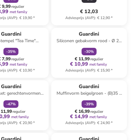
€ 9,99
regulier
8,99
€ 12,03
met family
rijs (AVP)
:
€ 19,90
*
Adviesprijs (AVP)
:
€ 12,90
*
family
korting
family
korting
Guardini
Guardini
tempel "Tea Time"
Siliconen gebakvorm rood - Ø 24
tblauw - Ø 6 cm
cm
-
35
%
-
30
%
€ 7,99
€ 11,99
regulier
regulier
6,99
€ 10,99
met family
met family
rijs (AVP)
:
€ 10,90
*
Adviesprijs (AVP)
:
€ 15,90
*
family
korting
family
korting
Guardini
Guardini
set: gerechtenvormen
Muffinvorm beige/groen - (B)35 x
zilverkleurig
(H)27 x (D)3 cm
-
47
%
-
39
%
 11,99
€ 16,99
regulier
regulier
0,99
€ 14,99
met family
met family
rijs (AVP)
:
€ 20,90
*
Adviesprijs (AVP)
:
€ 24,90
*
family
korting
Guardini
Guardini