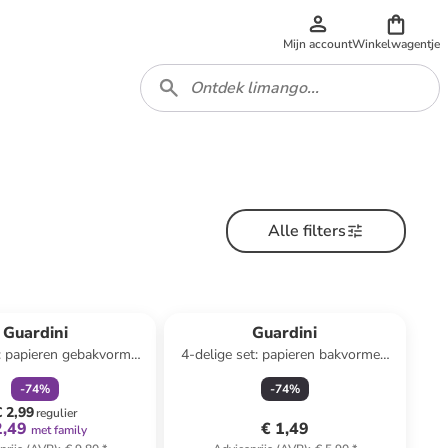
Mijn account
Winkelwagentje
Alle filters
family
korting
Guardini
Guardini
t: papieren gebakvormen
4-delige set: papieren bakvormen
ge - 2x 2 stuks
beige - (B)19 x (H)8,7 x (D)5,5 cm
-
74
%
-
74
%
€ 2,99
regulier
2,49
€ 1,49
met family