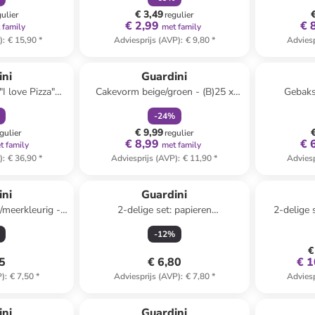
€ 3,49
gulier
regulier
€ 2,99
€ 
 family
met family
)
:
€ 15,90
*
Adviesprijs (AVP)
:
€ 9,80
*
Adviesp
orting
family
korting
ini
Guardini
"I love Pizza"
Cakevorm beige/groen - (B)25 x
Gebaks
kleurig
(H)6,7 cm
lich
-
24
%
€ 9,99
gulier
regulier
€ 8,99
€ 
t family
met family
)
:
€ 36,90
*
Adviesprijs (AVP)
:
€ 11,90
*
Adviesp
ini
Guardini
/meerkleurig -
2-delige set: papieren
2-delige 
uks
muffinbakvormen wit - 2x 100
-
12
%
stuks
€
75
€ 6,80
€ 1
P)
:
€ 7,50
*
Adviesprijs (AVP)
:
€ 7,80
*
Adviesp
orting
ini
Guardini