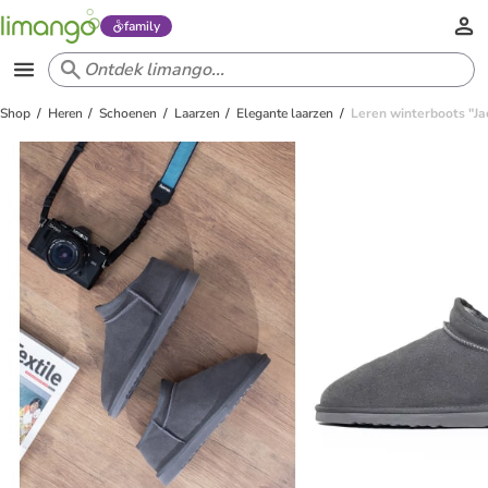
family
Shop
Heren
Schoenen
Laarzen
Elegante laarzen
Leren winterboots "Jac