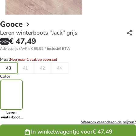
Gooce
Leren winterboots "Jack" grijs
€ 47,49
-
52
%
Adviesprijs (AVP)
:
€ 99,99
*
inclusief BTW
Maat
Nog maar 1 stuk op voorraad
43
41
42
44
Color
Leren
winterboots
"Jack" grijs
Waarom veranderen de prijzen?
In winkelwagentje voor
€ 47,49