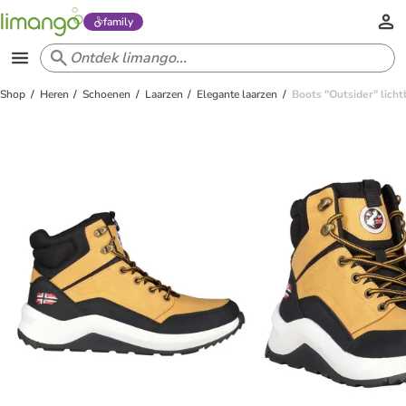
family
Shop
Heren
Schoenen
Laarzen
Elegante laarzen
Boots "Outsider" licht