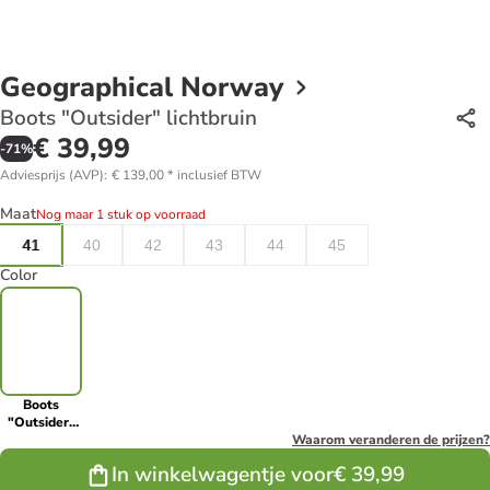
Geographical Norway
Boots "Outsider" lichtbruin
€ 39,99
-
71
%
Adviesprijs (AVP)
:
€ 139,00
*
inclusief BTW
Maat
Nog maar 1 stuk op voorraad
41
40
42
43
44
45
Color
Boots
"Outsider"
lichtbruin
Waarom veranderen de prijzen?
In winkelwagentje voor
€ 39,99