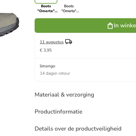
Boots
Boots
"Omerta"
"Omerta"
grijs
lichtbruin
In wink
11 augustus
€ 3,95
limango
14 dagen retour
Materiaal & verzorging
Productinformatie
Details over de productveiligheid