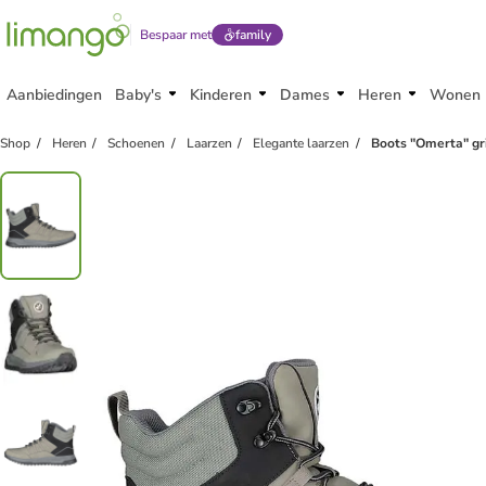
Bespaar met
family
Aanbiedingen
Baby's
Kinderen
Dames
Heren
Wonen
Shop
Heren
Schoenen
Laarzen
Elegante laarzen
Boots "Omerta" gri