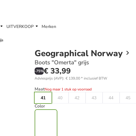
UITVERKOOP
Merken
js
Geographical Norway
Boots "Omerta" grijs
€ 33,99
-
75
%
Adviesprijs (AVP)
:
€ 139,00
*
inclusief BTW
Maat
Nog maar 1 stuk op voorraad
41
40
42
43
44
45
Color