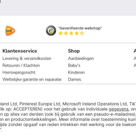
n
Klantenservice
Shop
A
Levering & verzendkosten
Aanbiedingen
A
Retouren / Klachten
Baby's
Herroepingsrecht
Kinderen
Wettelijke garantie en reparatie
Dames
Heren
Wonen
Merken
* Op basis van de adviesprijs van de fabrikant