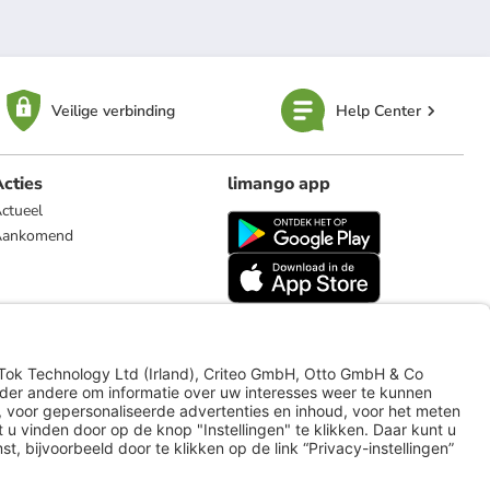
Veilige verbinding
Help Center
cties
limango app
ctueel
Aankomend
limango.de
limango.pl