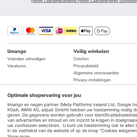
Heren Laarzen
|
Elegante Heren Laarzen
|
Heren Schoene
limango
Veilig winkelen
Vrienden uitnodigen
Colofon
Vacatures
Privacybeleid
Algemene voorwaarden
Privacy-instellingen
Compliance