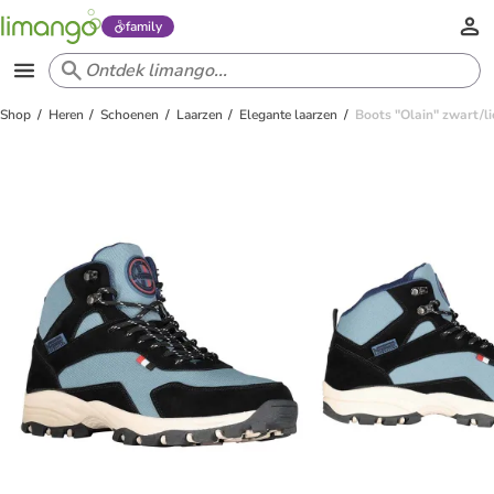
family
Shop
Heren
Schoenen
Laarzen
Elegante laarzen
Boots "Olain" zwart/l