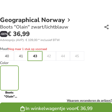
Geographical Norway
Boots "Olain" zwart/lichtblauw
€ 36,99
-
66
%
Adviesprijs (AVP)
:
€ 109,00
*
inclusief BTW
Maat
Nog maar 1 stuk op voorraad
40
41
43
42
44
45
Color
Boots
"Olain"
zwart/lichtblauw
Waarom veranderen de prijzen?
In winkelwagentje voor
€ 36,99