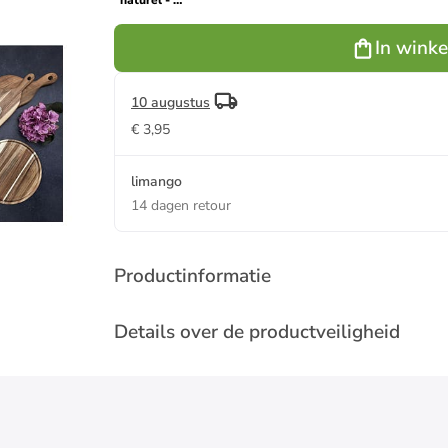
naturel - Ø
25 cm
In wink
10 augustus
€ 3,95
limango
14 dagen retour
Productinformatie
Details over de productveiligheid