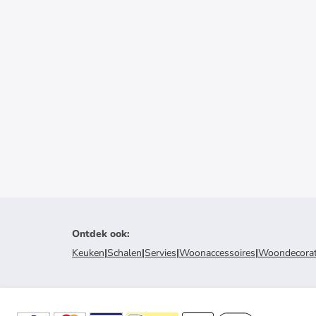
Ontdek ook
:
Keuken
|
Schalen
|
Servies
|
Woonaccessoires
|
Woondecorat