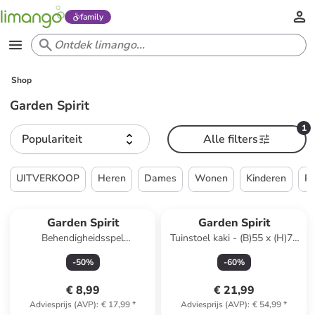
family
Shop
Garden Spirit
1
Populariteit
Alle filters
UITVERKOOP
Heren
Dames
Wonen
Kinderen
P
Garden Spirit
Garden Spirit
Behendigheidsspel
Tuinstoel kaki - (B)55 x (H)77
meerkleurig - vanaf 6 jaar
x (D)63 cm
-
50
%
-
60
%
€ 8,99
€ 21,99
Adviesprijs (AVP)
:
€ 17,99
*
Adviesprijs (AVP)
:
€ 54,99
*