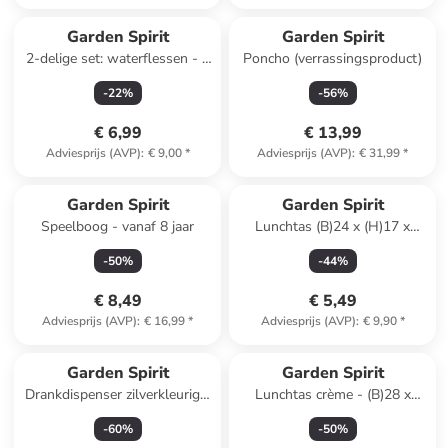
Garden Spirit
Garden Spirit
2-delige set: waterflessen - 1
Poncho (verrassingsproduct)
l (verrassingsproduct)
-
22
%
-
56
%
€ 6,99
€ 13,99
Adviesprijs (AVP)
:
€ 9,00
*
Adviesprijs (AVP)
:
€ 31,99
*
Garden Spirit
Garden Spirit
Speelboog - vanaf 8 jaar
Lunchtas (B)24 x (H)17 x
(D)15 cm (verrassingsproduct)
-
50
%
-
44
%
€ 8,49
€ 5,49
Adviesprijs (AVP)
:
€ 16,99
*
Adviesprijs (AVP)
:
€ 9,90
*
Garden Spirit
Garden Spirit
Drankdispenser zilverkleurig -
Lunchtas crème - (B)28 x
5 l
(H)34 x (D)14 cm
-
60
%
-
50
%