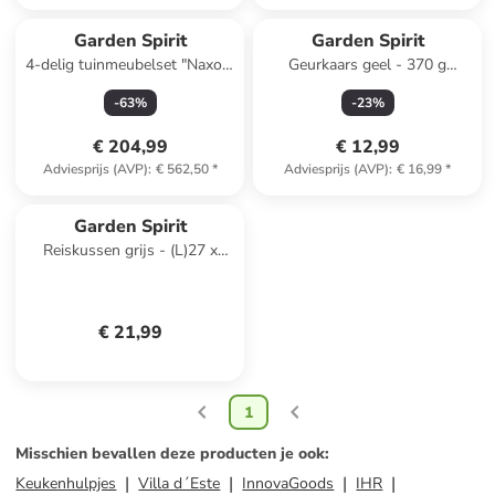
Garden Spirit
Garden Spirit
4-delig tuinmeubelset "Naxos"
Geurkaars geel - 370 g
grijs
(verrassingsproduct)
-
63
%
-
23
%
€ 204,99
€ 12,99
Adviesprijs (AVP)
:
€ 562,50
*
Adviesprijs (AVP)
:
€ 16,99
*
Garden Spirit
Reiskussen grijs - (L)27 x
(B)23 cm
€ 21,99
1
Misschien bevallen deze producten je ook
:
Keukenhulpjes
Villa d´Este
InnovaGoods
IHR