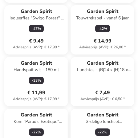
Garden Spirit
Garden Spirit
Isoleerfles "Swigo Forest" -
Touwtrekspel - vanaf 6 jaar
400 ml (verrassingsproduct)
-
47
%
-
42
%
€ 9,49
€ 14,99
Adviesprijs (AVP)
:
€ 17,99
*
Adviesprijs (AVP)
:
€ 26,00
*
Garden Spirit
Garden Spirit
Handspuit wit - 180 ml
Lunchtas - (B)24 x (H)18 x
(D)13,5 cm
-
33
%
(verrassingsproduct)
€ 11,99
€ 7,49
Adviesprijs (AVP)
:
€ 17,99
*
Adviesprijs (AVP)
:
€ 6,50
*
Garden Spirit
Garden Spirit
Kom "Paradis Exotique''
3-delige lunchset
meerkleurig - Ø 25 cm
(verrassingsproduct)
-
22
%
-
22
%