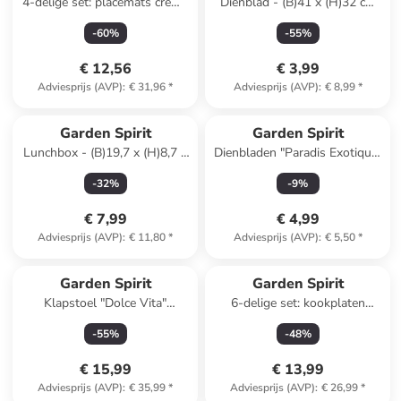
4-delige set: placemats crème
Dienblad - (B)41 x (H)32 cm
- Ø 34 cm
(verrassingsproduct)
-
60
%
-
55
%
€ 12,56
€ 3,99
Adviesprijs (AVP)
:
€ 31,96
*
Adviesprijs (AVP)
:
€ 8,99
*
Garden Spirit
Garden Spirit
Lunchbox - (B)19,7 x (H)8,7 x
Dienbladen "Paradis Exotique"
(D)18,7 cm
meerkleurig - (B)21 x (H)14
-
32
%
-
9
%
(verrassingsproduct)
cm
€ 7,99
€ 4,99
Adviesprijs (AVP)
:
€ 11,80
*
Adviesprijs (AVP)
:
€ 5,50
*
Garden Spirit
Garden Spirit
Klapstoel "Dolce Vita"
6-delige set: kookplaten
blauw/wit - (B)44 x (H)75 x
''Terra'' beige - (H)45 x Ø 30
-
55
%
-
48
%
(D)52 cm
cm
€ 15,99
€ 13,99
Adviesprijs (AVP)
:
€ 35,99
*
Adviesprijs (AVP)
:
€ 26,99
*