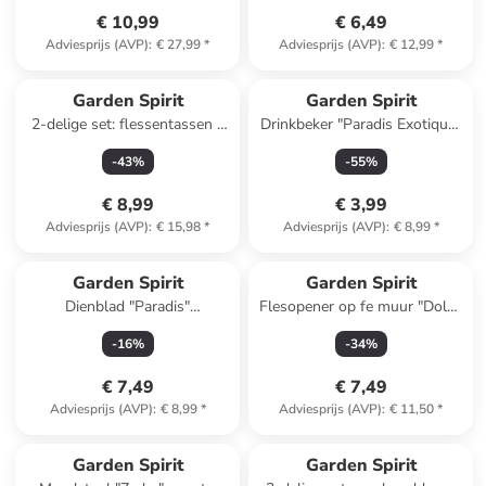
€ 10,99
€ 6,49
Adviesprijs (AVP)
:
€ 27,99
*
Adviesprijs (AVP)
:
€ 12,99
*
Garden Spirit
Garden Spirit
2-delige set: flessentassen -
Drinkbeker "Paradis Exotique''
(H)61,5 cm
meerkleurig - 450 ml
-
43
%
-
55
%
(verrassingsproduct)
€ 8,99
€ 3,99
Adviesprijs (AVP)
:
€ 15,98
*
Adviesprijs (AVP)
:
€ 8,99
*
Garden Spirit
Garden Spirit
Dienblad "Paradis"
Flesopener op fe muur "Dolve
meerkleurig - (B)41 x (H)32
Vita" geel - (B)17 x (H)26,5 cm
-
16
%
-
34
%
cm
€ 7,49
€ 7,49
Adviesprijs (AVP)
:
€ 8,99
*
Adviesprijs (AVP)
:
€ 11,50
*
Garden Spirit
Garden Spirit