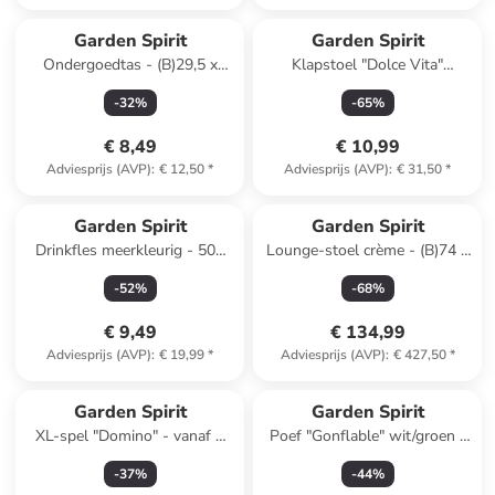
Garden Spirit
Garden Spirit
Ondergoedtas - (B)29,5 x
Klapstoel "Dolce Vita"
(H)17,5 x (D)11,5 cm
blauw/wit - (B)44 x (H)75 x
-
32
%
-
65
%
(verrassingsproduct)
(D)52 cm
€ 8,49
€ 10,99
Adviesprijs (AVP)
:
€ 12,50
*
Adviesprijs (AVP)
:
€ 31,50
*
Garden Spirit
Garden Spirit
Drinkfles meerkleurig - 500
Lounge-stoel crème - (B)74 x
ml (verrassingsproduct)
(H)88 x (D)96 cm
-
52
%
-
68
%
€ 9,49
€ 134,99
Adviesprijs (AVP)
:
€ 19,99
*
Adviesprijs (AVP)
:
€ 427,50
*
Garden Spirit
Garden Spirit
XL-spel "Domino" - vanaf 3
Poef "Gonflable" wit/groen -
jaar
(H)25 cm - Ø 55
-
37
%
-
44
%