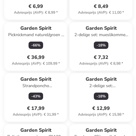
€ 6,99
€ 8,49
Adviesprijs (AVP)
:
€ 8,99
*
Adviesprijs (AVP)
:
€ 11,00
*
Garden Spirit
Garden Spirit
Picknickmand naturel/groen -
2-delige set: mueslikommen
21 delen
"Paradis" meerkleurig - Ø 15
-
66
%
-
18
%
cm
€ 36,99
€ 7,32
Adviesprijs (AVP)
:
€ 109,99
*
Adviesprijs (AVP)
:
€ 8,98
*
Garden Spirit
Garden Spirit
Strandponcho
2-delige set:
(verrassingsproduct)
wijnfleskoeltassen - (H)36 cm
-
43
%
-
18
%
(verrassingsproduct)
€ 17,99
€ 12,99
Adviesprijs (AVP)
:
€ 31,99
*
Adviesprijs (AVP)
:
€ 15,98
*
Reeds in een ander winkelwagentje
Garden Spirit
Garden Spirit