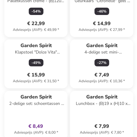
Palletkussen crème - (B)120 x
Geurkaars "Citronelle'' geel -
(H)10 x (D)40 cm
760 g (verrassingsproduct)
-
54
%
-
46
%
€ 22,99
€ 14,99
Adviesprijs (AVP)
:
€ 49,99
*
Adviesprijs (AVP)
:
€ 27,99
*
Garden Spirit
Garden Spirit
Klapstoel "Dolce Vita"
4-delige set: mini-
geel/wit - (B)44 x (H)75 x
koelelementen meerkleurig -
-
49
%
-
27
%
(D)52 cm
(L)10,5 cm
(verrassingsproduct)
€ 15,99
€ 7,49
Adviesprijs (AVP)
:
€ 31,50
*
Adviesprijs (AVP)
:
€ 10,36
*
family
exclusief
Garden Spirit
Garden Spirit
2-delige set: schoentassen -
Lunchbox - (B)19 x (H)10 x
(B)21 x (H)21 x (D)10,5 cm
(D)17 cm (verrassingsproduct)
(verrassingsproduct)
€ 8,49
€ 7,99
Adviesprijs (AVP)
:
€ 8,00
*
Adviesprijs (AVP)
:
€ 7,80
*