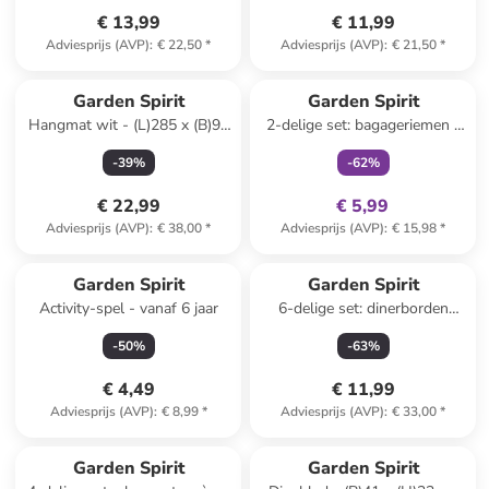
€ 13,99
€ 11,99
Adviesprijs (AVP)
:
€ 22,50
*
Adviesprijs (AVP)
:
€ 21,50
*
family
exclusief
Garden Spirit
Garden Spirit
Hangmat wit - (L)285 x (B)90
2-delige set: bagageriemen -
cm
(L)140 cm
-
39
%
-
62
%
(verrassingsproduct)
€ 22,99
€ 5,99
Adviesprijs (AVP)
:
€ 38,00
*
Adviesprijs (AVP)
:
€ 15,98
*
Garden Spirit
Garden Spirit
Activity-spel - vanaf 6 jaar
6-delige set: dinerborden
"Paradis Exotique"
-
50
%
-
63
%
meerkleurig - Ø 26 cm
€ 4,49
€ 11,99
Adviesprijs (AVP)
:
€ 8,99
*
Adviesprijs (AVP)
:
€ 33,00
*
Garden Spirit
Garden Spirit