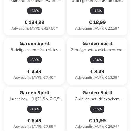
Mandstoel "Zadar" zwart -
3-delige set: vershouddozen
(B)88 x (H)109 x (D)60 cm
grijs - 5,8 l
-
68
%
-
15
%
€ 134,99
€ 18,99
Adviesprijs (AVP)
:
€ 427,50
*
Adviesprijs (AVP)
:
€ 22,50
*
Garden Spirit
Garden Spirit
8-delige cosmetica-reistas
2-delige set: koelelementen -
(verrassingsproduct)
(B)25,5 x (D)22 cm
-
39
%
-
34
%
(verrassingsproduct)
€ 4,49
€ 8,49
Adviesprijs (AVP)
:
€ 7,40
*
Adviesprijs (AVP)
:
€ 13,00
*
Garden Spirit
Garden Spirit
Lunchbox - (H)21,5 x Ø 9,5
6-delige set: drinkbekers
cm (verrassingsproduct)
meervoud - 250 ml
-
18
%
-
55
%
€ 6,49
€ 11,99
Adviesprijs (AVP)
:
€ 7,99
*
Adviesprijs (AVP)
:
€ 26,94
*