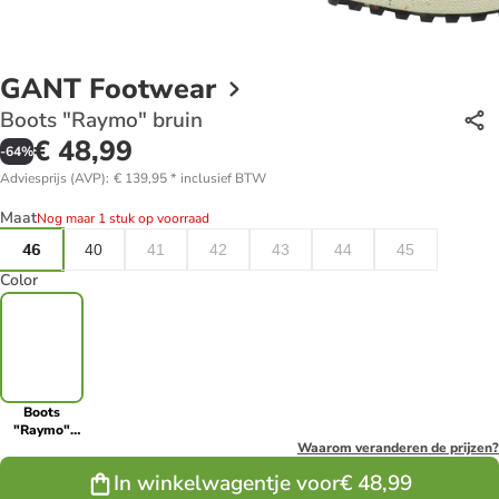
GANT Footwear
Boots "Raymo" bruin
€ 48,99
-
64
%
Adviesprijs (AVP)
:
€ 139,95
*
inclusief BTW
Maat
Nog maar 1 stuk op voorraad
46
40
41
42
43
44
45
Color
Boots
"Raymo"
bruin
Waarom veranderen de prijzen?
In winkelwagentje voor
€ 48,99