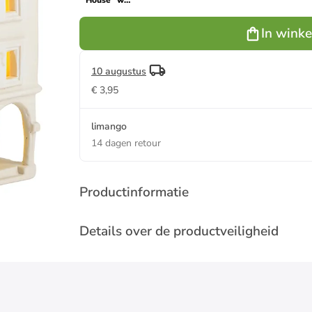
"House" wit
- (B)11 x
(H)21 x
In wink
(D)14 cm
10 augustus
€ 3,95
limango
14 dagen retour
Productinformatie
Details over de productveiligheid