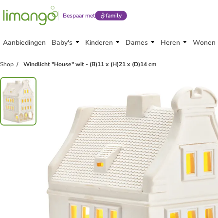
Bespaar met
family
Aanbiedingen
Baby's
Kinderen
Dames
Heren
Wonen
Shop
Windlicht "House" wit - (B)11 x (H)21 x (D)14 cm