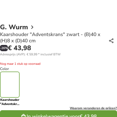
G. Wurm
Kaarshouder "Adventskrans" zwart - (B)40 x
(H)8 x (D)40 cm
€ 43,98
-
26
%
Adviesprijs (AVP)
:
€ 59,99
*
inclusief BTW
Nog maar 1 stuk op voorraad
Color
Kaarshouder
"Adventskrans"
zwart -
Waarom veranderen de prijzen?
(B)40 x (H)8
In winkelwagentje voor
€ 43,98
x (D)40 cm