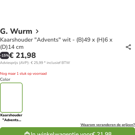
G. Wurm
Kaarshouder "Advents" wit - (B)49 x (H)6 x
(D)14 cm
€ 21,98
-
15
%
Adviesprijs (AVP)
:
€ 25,99
*
inclusief BTW
Nog maar 1 stuk op voorraad
Color
Kaarshouder
"Advents"
wit - (B)49 x
Waarom veranderen de prijzen?
(H)6 x (D)14
In winkelwagentje voor
€ 21,98
cm