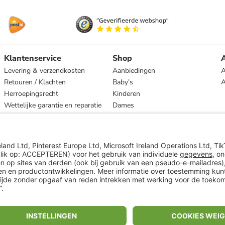
Klantenservice
Shop
A
Levering & verzendkosten
Aanbiedingen
A
Retouren / Klachten
Baby's
Herroepingsrecht
Kinderen
Wettelijke garantie en reparatie
Dames
Heren
Wonen
Merken
* Op basis van de adviesprijs van de fabrikant
** Alle prijsopgaven zijn inclusief belasting en exclusief verzendkosten
ᵃ Bij een minimale bestelwaarde van €15.
ᶜ Alle informatie & voorwaarden op
www.limango.nl/invite