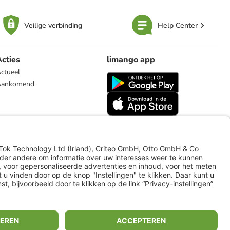
Veilige verbinding
Help Center
cties
limango app
ctueel
Aankomend
limango.de
limango.pl