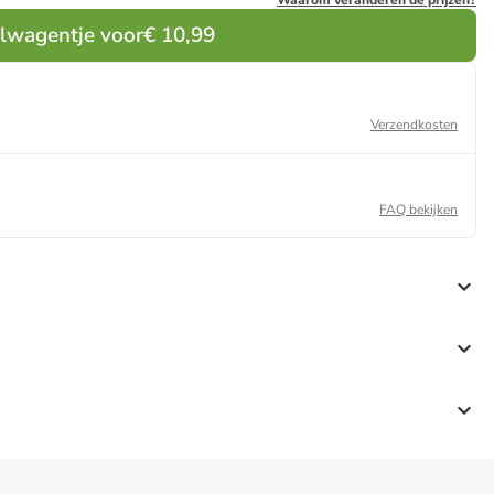
Waarom veranderen de prijzen?
elwagentje voor
€ 10,99
Verzendkosten
FAQ bekijken