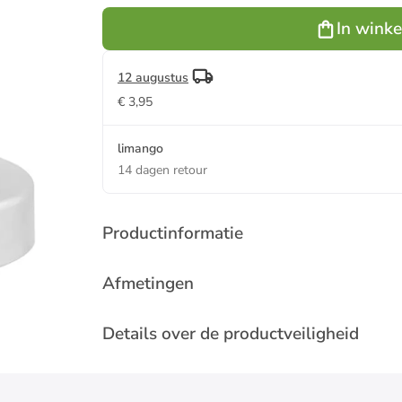
cm
In wink
12 augustus
€ 3,95
limango
14 dagen retour
Productinformatie
Afmetingen
Details over de productveiligheid