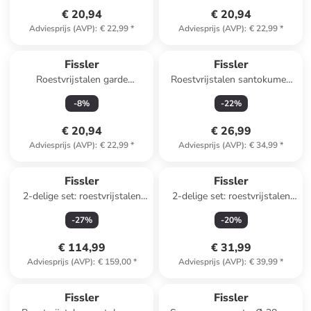
€ 20,94
€ 20,94
Adviesprijs (AVP)
:
€ 22,99
*
Adviesprijs (AVP)
:
€ 22,99
*
Fissler
Fissler
Roestvrijstalen garde
Roestvrijstalen santokumes
"Essential"
"Essential" - (H)12,4 cm
-
8
%
-
22
%
€ 20,94
€ 26,99
Adviesprijs (AVP)
:
€ 22,99
*
Adviesprijs (AVP)
:
€ 34,99
*
Fissler
Fissler
2-delige set: roestvrijstalen
2-delige set: roestvrijstalen
braadpan met deksel "Profi
pan met deksel "Profi
-
27
%
-
20
%
Collection®" - Ø20 cm
Collection®" - Ø 12 cm
€ 114,99
€ 31,99
Adviesprijs (AVP)
:
€ 159,00
*
Adviesprijs (AVP)
:
€ 39,99
*
Fissler
Fissler