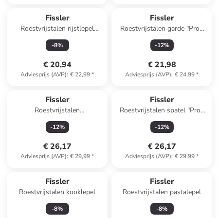
Fissler
Fissler
Roestvrijstalen rijstlepel
Roestvrijstalen garde "Profi
"Essential"
Collection®"
-
8
%
-
12
%
€ 20,94
€ 21,98
Adviesprijs (AVP)
:
€ 22,99
*
Adviesprijs (AVP)
:
€ 24,99
*
Fissler
Fissler
Roestvrijstalen
Roestvrijstalen spatel "Profi
groenten-/rijstlepel "Profi
Collection®"
-
12
%
-
12
%
Collection®"
€ 26,17
€ 26,17
Adviesprijs (AVP)
:
€ 29,99
*
Adviesprijs (AVP)
:
€ 29,99
*
Fissler
Fissler
Roestvrijstalen kooklepel
Roestvrijstalen pastalepel
-
8
%
-
8
%