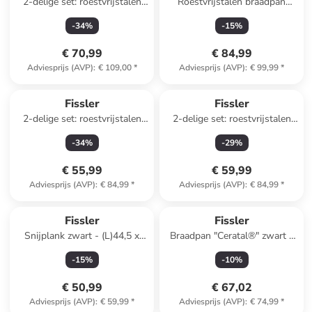
2-delige set: roestvrijstalen
Roestvrijstalen braadpan
braadpan "Pure Collection" -
"Pure" - Ø 20 cm
-
34
%
-
15
%
Ø 24 cm
€ 70,99
€ 84,99
Adviesprijs (AVP)
:
€ 109,00
*
Adviesprijs (AVP)
:
€ 99,99
*
Fissler
Fissler
2-delige set: roestvrijstalen
2-delige set: roestvrijstalen
pan met deksel "Pure
steelpan "Pure Collection" - Ø
-
34
%
-
29
%
Collection" - Ø 16 cm
16 cm
€ 55,99
€ 59,99
Adviesprijs (AVP)
:
€ 84,99
*
Adviesprijs (AVP)
:
€ 84,99
*
Fissler
Fissler
Snijplank zwart - (L)44,5 x
Braadpan "Ceratal®" zwart -
(B)29,5 cm
Ø 20 cm
-
15
%
-
10
%
€ 50,99
€ 67,02
Adviesprijs (AVP)
:
€ 59,99
*
Adviesprijs (AVP)
:
€ 74,99
*