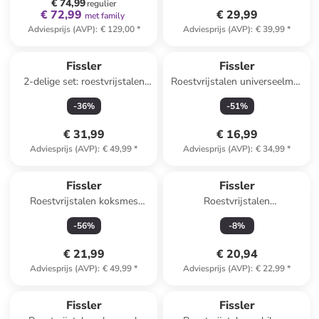
€ 74,99
regulier
€ 72,99
€ 29,99
met family
Adviesprijs (AVP)
:
€ 129,00
*
Adviesprijs (AVP)
:
€ 39,99
*
Fissler
Fissler
2-delige set: roestvrijstalen
Roestvrijstalen universeelmes
braadpan "Copenhagen" - Ø
"Essential"
-
36
%
-
51
%
16 cm
€ 31,99
€ 16,99
Adviesprijs (AVP)
:
€ 49,99
*
Adviesprijs (AVP)
:
€ 34,99
*
Fissler
Fissler
Roestvrijstalen koksmes
Roestvrijstalen
"Essential"
aardappelstamper "Essential"
-
56
%
-
8
%
€ 21,99
€ 20,94
Adviesprijs (AVP)
:
€ 49,99
*
Adviesprijs (AVP)
:
€ 22,99
*
Fissler
Fissler