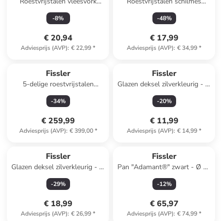
Roestvrijstalen vleesvork
Roestvrijstalen schilmes
"Essential"
"Essential"
-
8
%
-
48
%
€ 20,94
€ 17,99
Adviesprijs (AVP)
:
€ 22,99
*
Adviesprijs (AVP)
:
€ 34,99
*
Fissler
Fissler
5-delige roestvrijstalen
Glazen deksel zilverkleurig - Ø
pannenset "Profi Collection®"
18 cm
-
34
%
-
20
%
€ 259,99
€ 11,99
Adviesprijs (AVP)
:
€ 399,00
*
Adviesprijs (AVP)
:
€ 14,99
*
Fissler
Fissler
Glazen deksel zilverkleurig - Ø
Pan "Adamant®" zwart - Ø 20
30 cm
cm
-
29
%
-
12
%
€ 18,99
€ 65,97
Adviesprijs (AVP)
:
€ 26,99
*
Adviesprijs (AVP)
:
€ 74,99
*