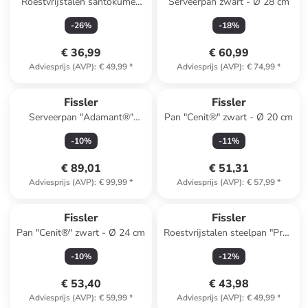
Roestvrijstalen santokumes
Serveerpan zwart - Ø 28 cm
"Essential" - (H)16,5 cm
-
26
%
-
18
%
€ 36,99
€ 60,99
Adviesprijs (AVP)
:
€ 49,99
*
Adviesprijs (AVP)
:
€ 74,99
*
Fissler
Fissler
Serveerpan "Adamant®"
Pan "Cenit®" zwart - Ø 20 cm
zwart - Ø 24 cm
-
10
%
-
11
%
€ 89,01
€ 51,31
Adviesprijs (AVP)
:
€ 99,99
*
Adviesprijs (AVP)
:
€ 57,99
*
Fissler
Fissler
Pan "Cenit®" zwart - Ø 24 cm
Roestvrijstalen steelpan "Profi
Collection®" - Ø 14 cm
-
10
%
-
12
%
€ 53,40
€ 43,98
Adviesprijs (AVP)
:
€ 59,99
*
Adviesprijs (AVP)
:
€ 49,99
*