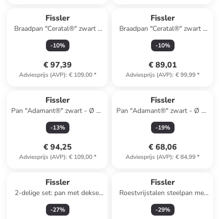
Fissler
Fissler
Braadpan "Ceratal®" zwart -
Braadpan "Ceratal®" zwart -
Ø 28 cm
Ø 26 cm
-
10
%
-
10
%
€ 97,39
€ 89,01
Adviesprijs (AVP)
:
€ 109,00
*
Adviesprijs (AVP)
:
€ 99,99
*
Fissler
Fissler
Pan "Adamant®" zwart - Ø 28
Pan "Adamant®" zwart - Ø 24
cm
cm
-
13
%
-
19
%
€ 94,25
€ 68,06
Adviesprijs (AVP)
:
€ 109,00
*
Adviesprijs (AVP)
:
€ 84,99
*
Fissler
Fissler
2-delige set: pan met deksel
Roestvrijstalen steelpan met
"Profi Collection®" - Ø 24 cm
deksel "Profi Collection®" - Ø
-
27
%
-
29
%
16 cm