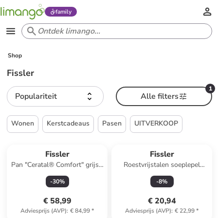
family
Shop
Fissler
1
Populariteit
Alle filters
Wonen
Kerstcadeaus
Pasen
UITVERKOOP
Fissler
Fissler
Pan "Ceratal® Comfort" grijs -
Roestvrijstalen soeplepel
Ø 20 cm
"Essential" zwart/zilverkleurig
-
30
%
-
8
%
€ 58,99
€ 20,94
Adviesprijs (AVP)
:
€ 84,99
*
Adviesprijs (AVP)
:
€ 22,99
*