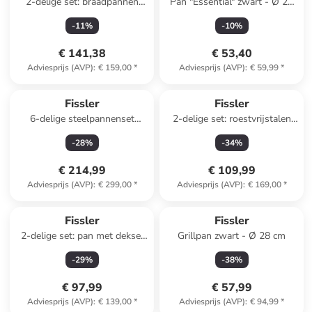
2-delige set: braadpannen
Pan "Essential" zwart - Ø 24
"Adamant®" antraciet
cm
-
11
%
-
10
%
€ 141,38
€ 53,40
Adviesprijs (AVP)
:
€ 159,00
*
Adviesprijs (AVP)
:
€ 59,99
*
Fissler
Fissler
6-delige steelpannenset
2-delige set: roestvrijstalen
"Adamant®" zwart
braadslede "Secural®" - Ø 28
-
28
%
-
34
%
cm
€ 214,99
€ 109,99
Adviesprijs (AVP)
:
€ 299,00
*
Adviesprijs (AVP)
:
€ 169,00
*
Fissler
Fissler
2-delige set: pan met deksel
Grillpan zwart - Ø 28 cm
"Adamant®" zwart - Ø 24 cm
-
29
%
-
38
%
€ 97,99
€ 57,99
Adviesprijs (AVP)
:
€ 139,00
*
Adviesprijs (AVP)
:
€ 94,99
*