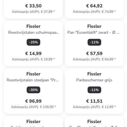
€ 33,50
€ 64,92
Adviesprijs (AVP)
:
€ 37,99
*
Adviesprijs (AVP)
:
€ 74,99
*
Fissler
Fissler
Roestvrijstalen schuimspaan
Pan "Essential®" zwart - Ø 26
"Essential"
cm
-
25
%
-
11
%
€ 14,99
€ 57,59
Adviesprijs (AVP)
:
€ 19,99
*
Adviesprijs (AVP)
:
€ 64,99
*
Fissler
Fissler
Roestvrijstalen steelpan "Profi
Panbeschermer grijs
Collection®" - Ø 16 cm
-
30
%
-
11
%
€ 96,99
€ 11,51
Adviesprijs (AVP)
:
€ 139,00
*
Adviesprijs (AVP)
:
€ 12,99
*
Fissler
Fissler