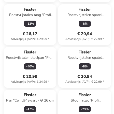
Fissler
Fissler
Roestvrijstalen tang "Profi
Roestvrijstalen spatel
Collection®"
"Essential" zwart/zilverkleurig
-
12
%
-
8
%
zwart/zilverkleurig
€ 26,17
€ 20,94
Adviesprijs (AVP)
:
€ 29,99
*
Adviesprijs (AVP)
:
€ 22,99
*
Fissler
Fissler
Roestvrijstalen steelpan "Profi
Roestvrijstalen spatel
Collection®" - Ø 12 cm
"Essential" zwart/zilverkleurig
-
40
%
-
8
%
€ 20,99
€ 20,94
Adviesprijs (AVP)
:
€ 34,99
*
Adviesprijs (AVP)
:
€ 22,99
*
Fissler
Fissler
Pan "Cenit®" zwart - Ø 26 cm
Stoominzet "Profi
Collection®" zilverkleurig - Ø
-
47
%
-
29
%
24 cm