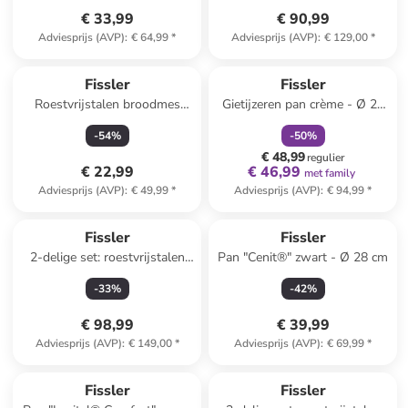
€ 33,99
€ 90,99
Adviesprijs (AVP)
:
€ 64,99
*
Adviesprijs (AVP)
:
€ 129,00
*
family
korting
Fissler
Fissler
Roestvrijstalen broodmes
Gietijzeren pan crème - Ø 23
"Essential"
cm
-
54
%
-
50
%
€ 48,99
regulier
€ 22,99
€ 46,99
met family
Adviesprijs (AVP)
:
€ 49,99
*
Adviesprijs (AVP)
:
€ 94,99
*
Fissler
Fissler
2-delige set: roestvrijstalen
Pan "Cenit®" zwart - Ø 28 cm
wokpan met deksel
-
33
%
-
42
%
"Kumming" - Ø 36 cm
€ 98,99
€ 39,99
Adviesprijs (AVP)
:
€ 149,00
*
Adviesprijs (AVP)
:
€ 69,99
*
Fissler
Fissler