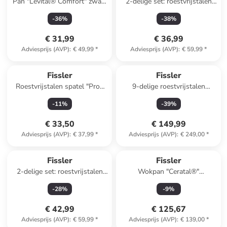
Pan "Levital® Comfort" zwart
2-delige set: roestvrijstalen
- Ø 20 cm
kookpan "Profi Collection®" -
-
36
%
-
38
%
Ø 14 cm
€ 31,99
€ 36,99
Adviesprijs (AVP)
:
€ 49,99
*
Adviesprijs (AVP)
:
€ 59,99
*
Fissler
Fissler
Roestvrijstalen spatel "Profi
9-delige roestvrijstalen
Collection®"
pannenset "San Francisco"
-
11
%
-
39
%
zwart/zilverkleurig
€ 33,50
€ 149,99
Adviesprijs (AVP)
:
€ 37,99
*
Adviesprijs (AVP)
:
€ 249,00
*
Fissler
Fissler
2-delige set: roestvrijstalen
Wokpan "Ceratal®"
braadpan "Copenhagen" - Ø
grijs/crème - Ø 30 cm
-
28
%
-
9
%
20 cm
€ 42,99
€ 125,67
Adviesprijs (AVP)
:
€ 59,99
*
Adviesprijs (AVP)
:
€ 139,00
*