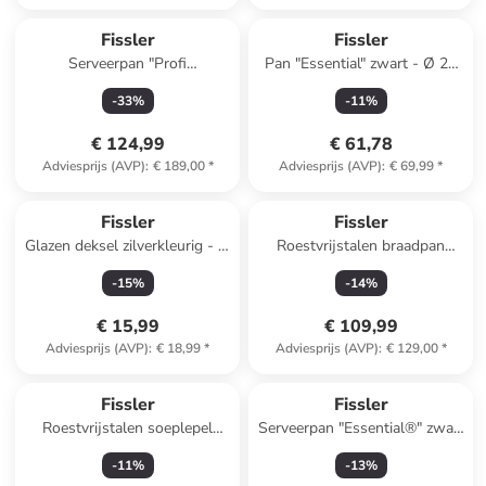
Fissler
Fissler
Serveerpan "Profi
Pan "Essential" zwart - Ø 28
Collection®" zilverkleurig - Ø
cm
-
33
%
-
11
%
28 cm
€ 124,99
€ 61,78
Adviesprijs (AVP)
:
€ 189,00
*
Adviesprijs (AVP)
:
€ 69,99
*
Fissler
Fissler
Glazen deksel zilverkleurig - Ø
Roestvrijstalen braadpan
24 cm
"Pure Collection" - Ø 28 cm
-
15
%
-
14
%
€ 15,99
€ 109,99
Adviesprijs (AVP)
:
€ 18,99
*
Adviesprijs (AVP)
:
€ 129,00
*
Fissler
Fissler
Roestvrijstalen soeplepel
Serveerpan "Essential®" zwart
"Profi Collection®"
- Ø 28 cm
-
11
%
-
13
%