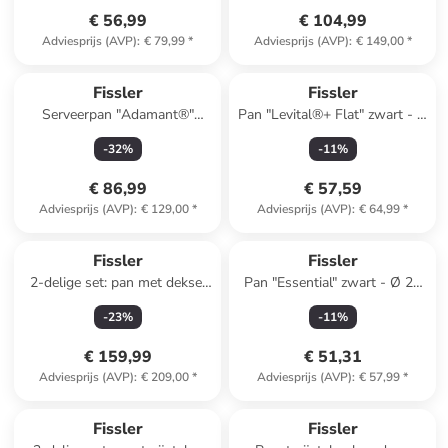
€ 56,99
€ 104,99
Adviesprijs (AVP)
:
€ 79,99
*
Adviesprijs (AVP)
:
€ 149,00
*
Fissler
Fissler
Serveerpan "Adamant®"
Pan "Levital®+ Flat" zwart - Ø
zwart - Ø 32 cm
24 cm
-
32
%
-
11
%
€ 86,99
€ 57,59
Adviesprijs (AVP)
:
€ 129,00
*
Adviesprijs (AVP)
:
€ 64,99
*
Fissler
Fissler
2-delige set: pan met deksel
Pan "Essential" zwart - Ø 20
"Profi Collection®" - Ø 20 cm
cm
-
23
%
-
11
%
€ 159,99
€ 51,31
Adviesprijs (AVP)
:
€ 209,00
*
Adviesprijs (AVP)
:
€ 57,99
*
Fissler
Fissler