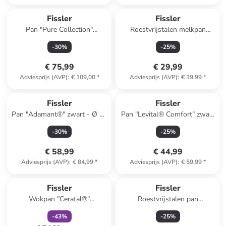
Fissler
Fissler
Pan "Pure Collection"
Roestvrijstalen melkpan
zilverkleurig - Ø 24 cm
"Copenhagen" - Ø 14 cm
-
30
%
-
25
%
€ 75,99
€ 29,99
Adviesprijs (AVP)
:
€ 109,00
*
Adviesprijs (AVP)
:
€ 39,99
*
Fissler
Fissler
Pan "Adamant®" zwart - Ø 20
Pan "Levital® Comfort" zwart
cm
- Ø 24 cm
-
30
%
-
25
%
€ 58,99
€ 44,99
Adviesprijs (AVP)
:
€ 84,99
*
Adviesprijs (AVP)
:
€ 59,99
*
family
korting
Fissler
Fissler
Wokpan "Ceratal®"
Roestvrijstalen pan
grijs/crème - Ø 28 cm
zilverkleurig "Profi
-
43
%
-
25
%
Collection®" - Ø 16 cm