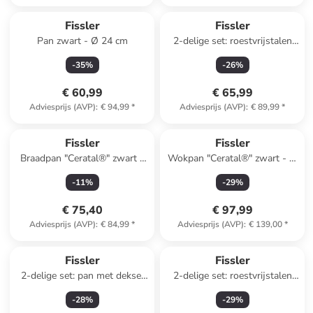
Fissler
Fissler
Pan zwart - Ø 24 cm
2-delige set: roestvrijstalen
braadpan met deksel "Profi
-
35
%
-
26
%
Collection®" - Ø20 cm
€ 60,99
€ 65,99
Adviesprijs (AVP)
:
€ 94,99
*
Adviesprijs (AVP)
:
€ 89,99
*
Fissler
Fissler
Braadpan "Ceratal®" zwart -
Wokpan "Ceratal®" zwart - Ø
Ø 24 cm
30 cm
-
11
%
-
29
%
€ 75,40
€ 97,99
Adviesprijs (AVP)
:
€ 84,99
*
Adviesprijs (AVP)
:
€ 139,00
*
Fissler
Fissler
2-delige set: pan met deksel
2-delige set: roestvrijstalen
"Profi Collection®" - Ø 16 cm
pan met deksel "Profi
-
28
%
-
29
%
Collection®" - Ø 16 cm