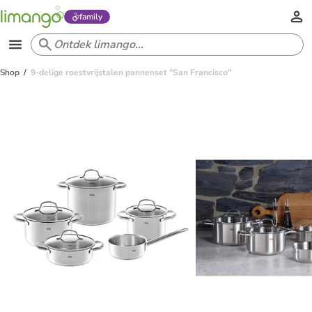
family
Shop
9-delige roestvrijstalen pannenset "San Francisco"