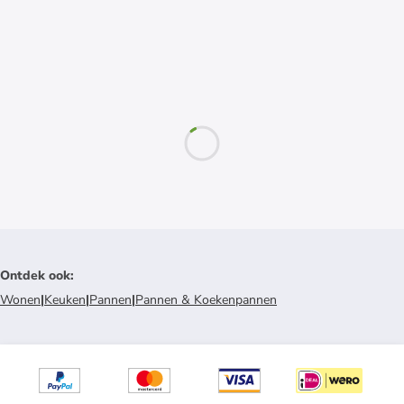
Ontdek ook
:
Wonen
|
Keuken
|
Pannen
|
Pannen & Koekenpannen