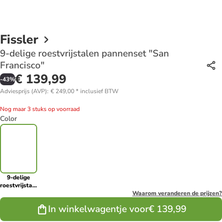
Fissler
9-delige roestvrijstalen pannenset "San
Francisco"
€ 139,99
-
43
%
Adviesprijs (AVP)
:
€ 249,00
*
inclusief BTW
Nog maar 3 stuks op voorraad
Color
9-delige
roestvrijstalen
pannenset
Waarom veranderen de prijzen?
"San
In winkelwagentje voor
€ 139,99
Francisco"