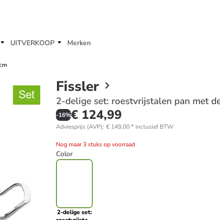
UITVERKOOP
Merken
 cm
Fissler
2-delige set: roestvrijstalen pan met d
€ 124,99
-
16
%
Adviesprijs (AVP)
:
€ 149,00
*
inclusief BTW
Nog maar 3 stuks op voorraad
Color
2-delige set: