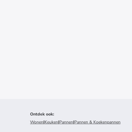
Ontdek ook
:
Wonen
|
Keuken
|
Pannen
|
Pannen & Koekenpannen