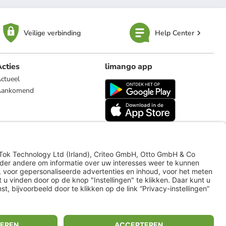
Veilige verbinding
Help Center
cties
limango app
ctueel
Aankomend
limango.de
limango.pl