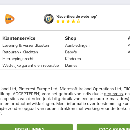
Klantenservice
Shop
A
Levering & verzendkosten
Aanbiedingen
A
Retouren / Klachten
Baby's
Herroepingsrecht
Kinderen
Wettelijke garantie en reparatie
Dames
Heren
Wonen
Merken
* Op basis van de adviesprijs van de fabrikant
** Alle prijsopgaven zijn inclusief belasting en exclusief verzendkosten
ᵃ Bij een minimale bestelwaarde van €15.