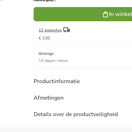
roestvrijstalen
pan met
deksel "Profi
In winke
Collection®"
- Ø 16 cm
12 augustus
€ 3,95
limango
14 dagen retour
Productinformatie
Afmetingen
Details over de productveiligheid