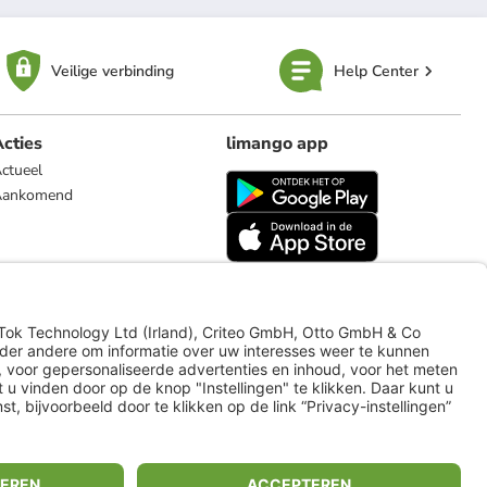
Veilige verbinding
Help Center
cties
limango app
ctueel
Aankomend
limango.de
limango.pl