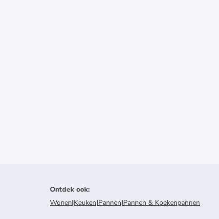
Ontdek ook
:
Wonen
|
Keuken
|
Pannen
|
Pannen & Koekenpannen