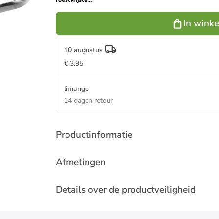
roestvrijstalen
braadpan
"Copenhagen"
In wink
- Ø 20 cm
10 augustus
€ 3,95
limango
14 dagen retour
Productinformatie
Afmetingen
Details over de productveiligheid