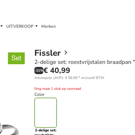
UITVERKOOP
Merken
Fissler
2-delige set: roestvrijstalen braadpa
€ 40,99
-
31
%
Adviesprijs (AVP)
:
€ 59,99
*
inclusief BTW
Nog maar 1 stuk op voorraad
Color
2-delige set: