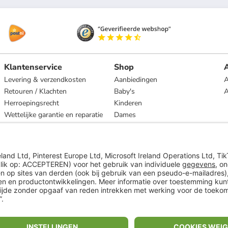
Klantenservice
Shop
A
Levering & verzendkosten
Aanbiedingen
A
Retouren / Klachten
Baby's
Herroepingsrecht
Kinderen
Wettelijke garantie en reparatie
Dames
Heren
Wonen
Merken
* Op basis van de adviesprijs van de fabrikant
** Alle prijsopgaven zijn inclusief belasting en exclusief verzendkosten
ᵃ Bij een minimale bestelwaarde van €15.