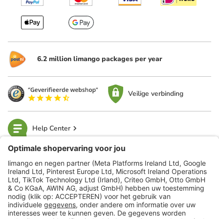
6.2 million limango packages per year
Veilige verbinding
Help Center
limango
Veilig winkelen
Klantenservice