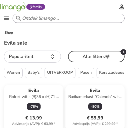
family
Shop
Evila sale
1
Populariteit
Alle filters
Wonen
Baby's
UITVERKOOP
Pasen
Kerstcadeaus
Reeds in een ander winkelwagentje
Evila
Evila
Rolrek wit - (B)36 x (H)71 x
Badkamerkast "Calencia" wit -
(D)23 cm
(B)19 x (H)55 x (D)60 cm
-
78
%
-
80
%
€ 13,99
€ 59,99
Adviesprijs (AVP)
:
€ 63,99
*
Adviesprijs (AVP)
:
€ 299,99
*