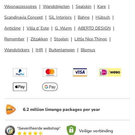
Woonaccessoires
Wandobjecten
Sealskin
Kare
Scandinavia Concept
SiL Interiors
Bahne
Hübsch
Anticline
Villa d´Este
G. Wurm
ABERTO DESIGN
Remember
Zitzakken
Stoelen
Little Nice Things
Wandstickers
IHR
Buitenlampen
Blomus
6.2 million limango packages per year
Veilige verbinding