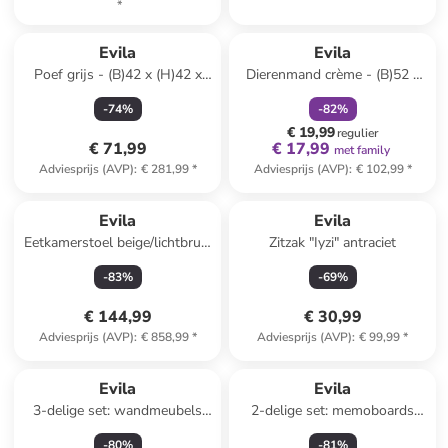
*
family
korting
Evila
Evila
Poef grijs - (B)42 x (H)42 x
Dierenmand crème - (B)52 x
(D)42 cm
(H)70 x (D)60 cm
-
74
%
-
82
%
€ 19,99
regulier
€ 71,99
€ 17,99
met family
Adviesprijs (AVP)
:
€ 281,99
*
Adviesprijs (AVP)
:
€ 102,99
*
Reeds in een ander winkelwagentje
Evila
Evila
Eetkamerstoel beige/lichtbruin
Zitzak "Iyzi" antraciet
- (B)58 x (H)76 x (D)49 cm
-
83
%
-
69
%
€ 144,99
€ 30,99
Adviesprijs (AVP)
:
€ 858,99
*
Adviesprijs (AVP)
:
€ 99,99
*
Reeds in een ander winkelwagentje
Evila
Evila
3-delige set: wandmeubels
2-delige set: memoboards
bruin - (B)13 x (H)60 x (D)11
zwart - (B)60 x (H)60 x (D)3
-
80
%
-
81
%