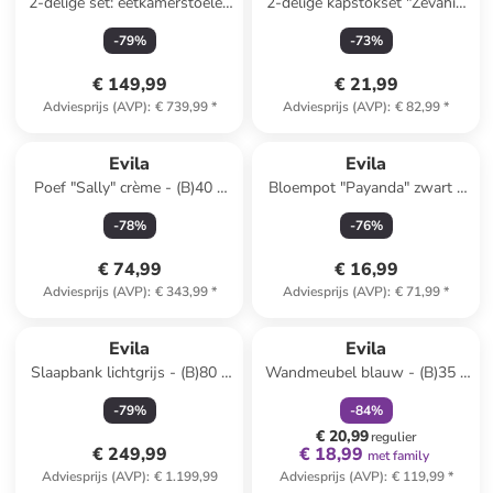
2-delige set: eetkamerstoelen
2-delige kapstokset "Zevahir"
beige - (B)50 x (H)90 x (D)49
zwart - (B)20 x (H)70 x (D)2
-
79
%
-
73
%
cm
cm
€ 149,99
€ 21,99
Adviesprijs (AVP)
:
€ 739,99
*
Adviesprijs (AVP)
:
€ 82,99
*
Evila
Evila
Poef "Sally" crème - (B)40 x
Bloempot "Payanda" zwart -
(H)42 x (D)42 cm
(H)40 x Ø 17 cm
-
78
%
-
76
%
€ 74,99
€ 16,99
Adviesprijs (AVP)
:
€ 343,99
*
Adviesprijs (AVP)
:
€ 71,99
*
family
korting
Evila
Evila
Slaapbank lichtgrijs - (B)80 x
Wandmeubel blauw - (B)35 x
(D)50 cm
(H)25 x (D)11 cm
-
79
%
-
84
%
€ 20,99
regulier
€ 249,99
€ 18,99
met family
Adviesprijs (AVP)
:
€ 1.199,99
Adviesprijs (AVP)
:
€ 119,99
*