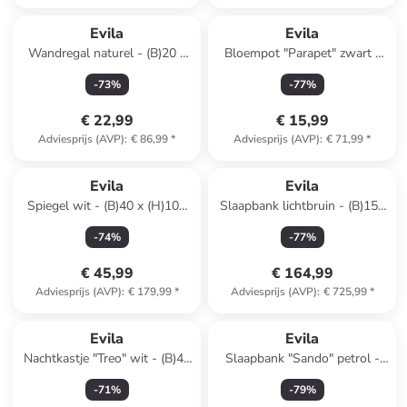
Reeds in een ander winkelwagentje
Evila
Evila
Wandregal naturel - (B)20 x
Bloempot "Parapet" zwart -
(H)70 x (D)13 cm
(H)40 x Ø 17 cm
-
73
%
-
77
%
€ 22,99
€ 15,99
Adviesprijs (AVP)
:
€ 86,99
*
Adviesprijs (AVP)
:
€ 71,99
*
Evila
Evila
Spiegel wit - (B)40 x (H)105
Slaapbank lichtbruin - (B)150
cm
x (H)70 x (D)65 cm
-
74
%
-
77
%
€ 45,99
€ 164,99
Adviesprijs (AVP)
:
€ 179,99
*
Adviesprijs (AVP)
:
€ 725,99
*
Evila
Evila
Nachtkastje "Treo" wit - (B)40
Slaapbank "Sando" petrol -
x (H)33,8 x (D)30 cm
(B)60 x (H)78 x (D)78 cm
-
71
%
-
79
%