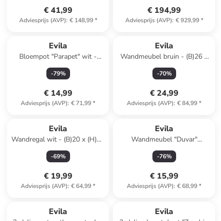
€ 41,99
€ 194,99
Adviesprijs (AVP)
:
€ 148,99
*
Adviesprijs (AVP)
:
€ 929,99
*
Reeds in een ander winkelwagentje
Evila
Evila
Bloempot "Parapet" wit -
Wandmeubel bruin - (B)26 x
(H)40 x Ø 17 cm
(H)80 x (D)13 cm
-
79
%
-
70
%
€ 14,99
€ 24,99
Adviesprijs (AVP)
:
€ 71,99
*
Adviesprijs (AVP)
:
€ 84,99
*
Reeds in een ander winkelwagentje
Evila
Evila
Wandregal wit - (B)20 x (H)35
Wandmeubel "Duvar"
x (D)13 cm
naturel/goudkleurig - (B)45 x
-
69
%
-
76
%
(H)16 x (D)16 cm
€ 19,99
€ 15,99
Adviesprijs (AVP)
:
€ 64,99
*
Adviesprijs (AVP)
:
€ 68,99
*
Evila
Evila