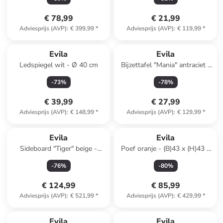
cm
cm
€ 78,99
€ 21,99
Adviesprijs (AVP)
:
€ 399,99
*
Adviesprijs (AVP)
:
€ 119,99
*
Evila
Evila
Ledspiegel wit - Ø 40 cm
Bijzettafel "Mania" antraciet -
(B)60 x (H)60 x (D)20 cm
-
73
%
-
78
%
€ 39,99
€ 27,99
Adviesprijs (AVP)
:
€ 148,99
*
Adviesprijs (AVP)
:
€ 129,99
*
Evila
Evila
Sideboard "Tiger" beige -
Poef oranje - (B)43 x (H)43 x
(B)120 x (H)73,6 x (D)29,6 cm
(D)43 cm
-
76
%
-
80
%
€ 124,99
€ 85,99
Adviesprijs (AVP)
:
€ 521,99
*
Adviesprijs (AVP)
:
€ 429,99
*
Evila
Evila