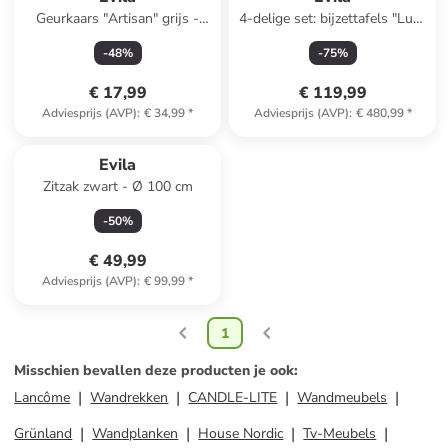
Geurkaars "Artisan" grijs -
4-delige set: bijzettafels "Luci"
175 ml
wit/bruin
-
48
%
-
75
%
€ 17,99
€ 119,99
Adviesprijs (AVP)
:
€ 34,99
*
Adviesprijs (AVP)
:
€ 480,99
*
Evila
Zitzak zwart - Ø 100 cm
-
50
%
€ 49,99
Adviesprijs (AVP)
:
€ 99,99
*
1
Misschien bevallen deze producten je ook
:
Lancôme
Wandrekken
CANDLE-LITE
Wandmeubels
Grünland
Wandplanken
House Nordic
Tv-Meubels