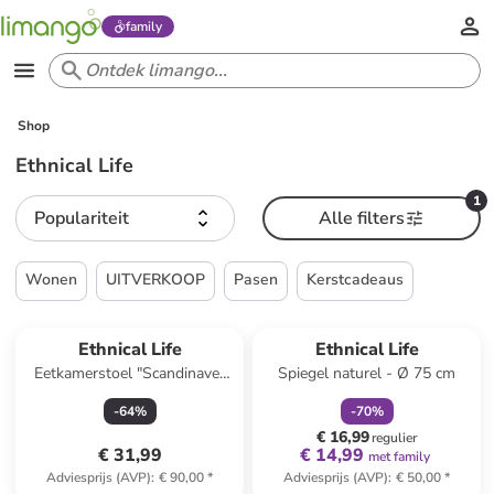
family
Shop
Ethnical Life
1
Populariteit
Alle filters
Wonen
UITVERKOOP
Pasen
Kerstcadeaus
family
korting
Reeds in een ander winkelwagentje
Ethnical Life
Ethnical Life
Eetkamerstoel "Scandinave"
Spiegel naturel - Ø 75 cm
taupe - (B)46 x (H)86,5 x
-
64
%
-
70
%
(D)52 cm
€ 16,99
regulier
€ 31,99
€ 14,99
met family
Adviesprijs (AVP)
:
€ 90,00
*
Adviesprijs (AVP)
:
€ 50,00
*