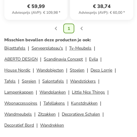
€ 59,99
€ 38,74
Adviesprijs (AVP)
:
€ 109,98
*
Adviesprijs (AVP)
:
€ 60,00
*
1
Misschien bevallen deze producten je ook
:
Bijzettafels
Serveerplateau's
Tv-Meubels
ABERTO DESIGN
Scandinavia Concept
Evila
House Nordic
Wandobjecten
Stoelen
Deco Lorrie
Tafels
Spreien
Salontafels
Wandstickers
Lampenkappen
Wandplanken
Little Nice Things
Woonaccessoires
Tafellakens
Kunstdrukken
Wandmeubels
Zitzakken
Decoratieve Schalen
Decoratief Bord
Wandrekken