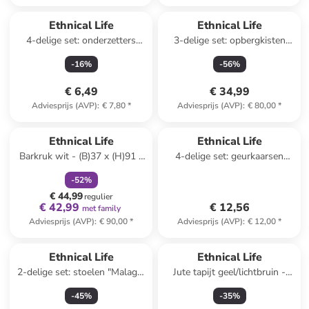
Ethnical Life
Ethnical Life
4-delige set: onderzetters
3-delige set: opbergkisten
naturel - (B)12 x (H)1,5 x (D)8
lichtbruin
-
16
%
-
56
%
cm
€ 6,49
€ 34,99
Adviesprijs (AVP)
:
€ 7,80
*
Adviesprijs (AVP)
:
€ 80,00
*
family
korting
Ethnical Life
Ethnical Life
Barkruk wit - (B)37 x (H)91 x
4-delige set: geurkaarsen
(D)41 cm
paars/wit - 3x 60 g
-
52
%
€ 44,99
regulier
€ 42,99
€ 12,56
met family
Adviesprijs (AVP)
:
€ 90,00
*
Adviesprijs (AVP)
:
€ 12,00
*
Ethnical Life
Ethnical Life
2-delige set: stoelen "Malaga"
Jute tapijt geel/lichtbruin -
antraciet - (B)48 x (H)83 x
(L)170 x (B)120 cm
-
45
%
-
35
%
(D)52 cm