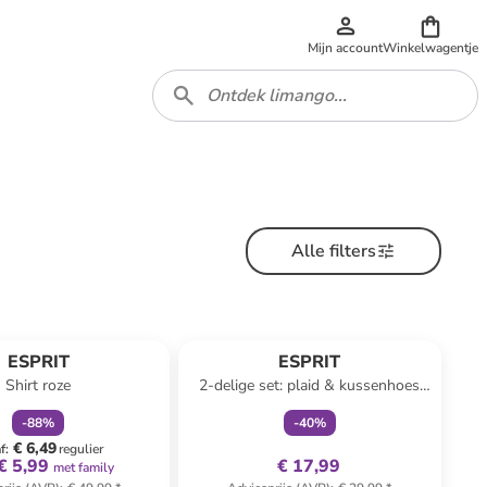
Mijn account
Winkelwagentje
Alle filters
family
korting
family
exclusief
ESPRIT
ESPRIT
Shirt roze
2-delige set: plaid & kussenhoes
"Comfy" crème
-
88
%
-
40
%
€ 6,49
f
:
regulier
€ 5,99
€ 17,99
met family