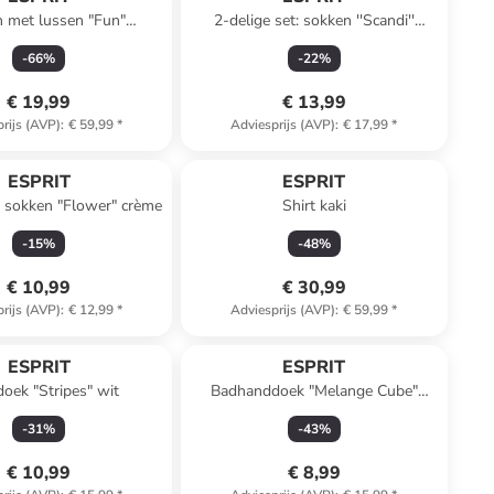
n met lussen "Fun"
2-delige set: sokken ''Scandi''
donkerblauw
beige/rood
-
66
%
-
22
%
€ 19,99
€ 13,99
rijs (AVP)
:
€ 59,99
*
Adviesprijs (AVP)
:
€ 17,99
*
ESPRIT
ESPRIT
t: sokken "Flower" crème
Shirt kaki
-
15
%
-
48
%
€ 10,99
€ 30,99
rijs (AVP)
:
€ 12,99
*
Adviesprijs (AVP)
:
€ 59,99
*
ESPRIT
ESPRIT
oek "Stripes" wit
Badhanddoek "Melange Cube"
paars
-
31
%
-
43
%
€ 10,99
€ 8,99