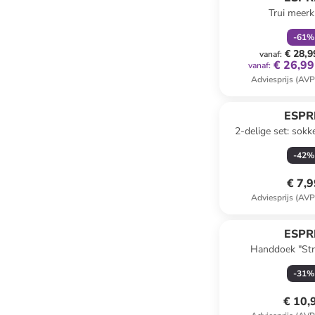
Trui meerk
-
61
%
€ 28,9
vanaf
:
€ 26,99
vanaf
:
Adviesprijs (AVP
ESPR
2-delige set: sokk
donkerb
-
42
%
€ 7,
Adviesprijs (AVP
ESPR
Handdoek "Stri
-
31
%
€ 10,