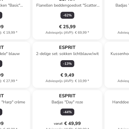
kken "Basic"
Flanellen beddengoedset "Scatter"
Badjas
et
petrol
-
62
%
99
€ 25,99
)
:
€ 19,99
*
Adviesprijs (AVP)
:
€ 69,99
*
Adviesp
IT
ESPRIT
ele" blauw
2-delige set: sokken lichtblauw/wit
Kussenhoe
-
13
%
99
€ 9,49
)
:
€ 27,99
*
Adviesprijs (AVP)
:
€ 10,99
*
Adviesp
IT
ESPRIT
s "Harp" crème
Badjas "Day" roze
Handdoek
-
44
%
99
€ 49,99
vanaf
: