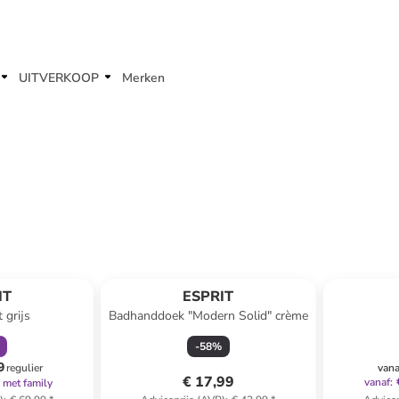
UITVERKOOP
Merken
orting
IT
ESPRIT
 grijs
Badhanddoek "Modern Solid" crème
-
58
%
9
regulier
vana
€ 17,99
vanaf
:
met family