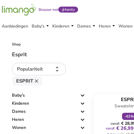
Bespaar met
family
Aanbiedingen
Baby's
Kinderen
Dames
Heren
Wonen
Shop
Esprit
Populariteit
ESPRIT
family
k
Baby's
ESPR
Kinderen
Sweatshirt
Dames
-
61
%
Heren
€ 28,9
vanaf
:
Wonen
€ 26,99
vanaf
: