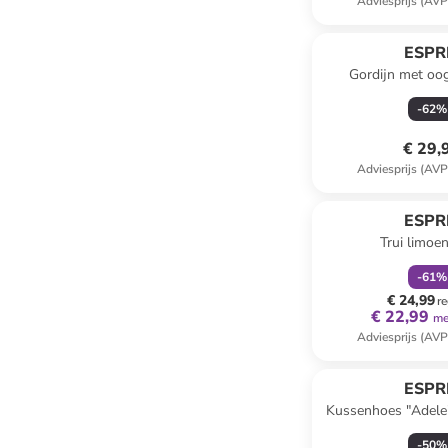
Adviesprijs (AVP
ESPR
Gordijn met oogj
beige/gr
-
62
%
€ 29,
Adviesprijs (AVP
family
k
ESPR
Trui limoe
-
61
%
€ 24,99
re
€ 22,99
me
Adviesprijs (AVP
ESPR
Kussenhoes "Adele
-
50
%