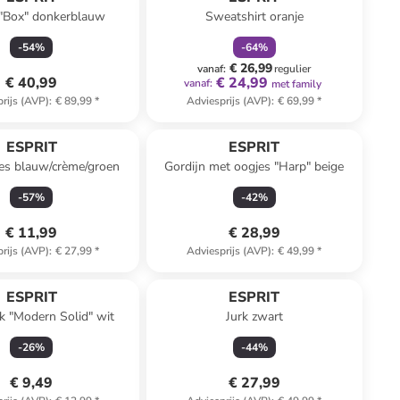
 "Box" donkerblauw
Sweatshirt oranje
-
54
%
-
64
%
€ 26,99
vanaf
:
regulier
€ 40,99
€ 24,99
vanaf
:
met family
rijs (AVP)
:
€ 89,99
*
Adviesprijs (AVP)
:
€ 69,99
*
ESPRIT
ESPRIT
s blauw/crème/groen
Gordijn met oogjes "Harp" beige
-
57
%
-
42
%
€ 11,99
€ 28,99
rijs (AVP)
:
€ 27,99
*
Adviesprijs (AVP)
:
€ 49,99
*
ESPRIT
ESPRIT
 "Modern Solid" wit
Jurk zwart
-
26
%
-
44
%
€ 9,49
€ 27,99