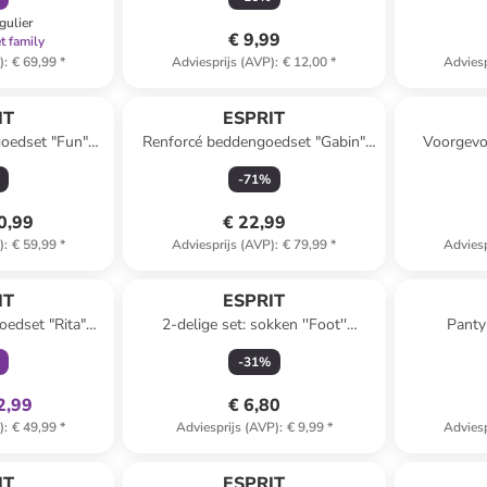
gulier
€ 9,99
t family
)
:
€ 69,99
*
Adviesprijs (AVP)
:
€ 12,00
*
Adviesp
IT
ESPRIT
oedset "Fun"
Renforcé beddengoedset "Gabin"
Voorgevo
ruin
beige
-
71
%
0,99
€ 22,99
)
:
€ 59,99
*
Adviesprijs (AVP)
:
€ 79,99
*
Adviesp
clusief
IT
ESPRIT
oedset "Rita"
2-delige set: sokken ''Foot''
Panty
urig
mintgroen
-
31
%
2,99
€ 6,80
)
:
€ 49,99
*
Adviesprijs (AVP)
:
€ 9,99
*
Adviesp
IT
ESPRIT