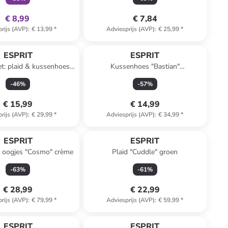
€ 8,99
€ 7,84
rijs (AVP)
:
€ 13,99
*
Adviesprijs (AVP)
:
€ 25,99
*
ESPRIT
ESPRIT
et: plaid & kussenhoes
Kussenhoes "Bastian"
"Comfy" grijs
crème/meerkleurig
-
46
%
-
57
%
€ 15,99
€ 14,99
rijs (AVP)
:
€ 29,99
*
Adviesprijs (AVP)
:
€ 34,99
*
ESPRIT
ESPRIT
t oogjes "Cosmo" crème
Plaid "Cuddle" groen
-
63
%
-
61
%
€ 28,99
€ 22,99
rijs (AVP)
:
€ 79,99
*
Adviesprijs (AVP)
:
€ 59,99
*
ESPRIT
ESPRIT