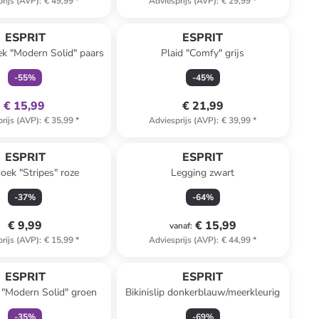
rijs (AVP)
:
€ 49,99
*
Adviesprijs (AVP)
:
€ 29,99
*
family
exclusief
ESPRIT
ESPRIT
k "Modern Solid" paars
Plaid "Comfy" grijs
-
55
%
-
45
%
€ 15,99
€ 21,99
rijs (AVP)
:
€ 35,99
*
Adviesprijs (AVP)
:
€ 39,99
*
ESPRIT
ESPRIT
ek "Stripes" roze
Legging zwart
-
37
%
-
64
%
€ 9,99
€ 15,99
vanaf
:
rijs (AVP)
:
€ 15,99
*
Adviesprijs (AVP)
:
€ 44,99
*
family
exclusief
ESPRIT
ESPRIT
"Modern Solid" groen
Bikinislip donkerblauw/meerkleurig
-
35
%
-
69
%