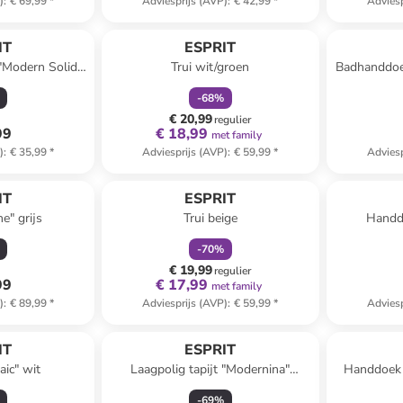
)
:
€ 69,99
*
Adviesprijs (AVP)
:
€ 42,99
*
Adviesp
family
korting
 winkelwagentje
IT
ESPRIT
Modern Solid"
Trui wit/groen
Badhanddoe
et
-
68
%
€ 20,99
regulier
99
€ 18,99
met family
)
:
€ 35,99
*
Adviesprijs (AVP)
:
€ 59,99
*
Adviesp
family
korting
IT
ESPRIT
e" grijs
Trui beige
Handdo
-
70
%
€ 19,99
regulier
99
€ 17,99
met family
)
:
€ 89,99
*
Adviesprijs (AVP)
:
€ 59,99
*
Adviesp
IT
ESPRIT
aic" wit
Laagpolig tapijt "Modernina"
Handdoek 
lichtbruin/beige
-
69
%