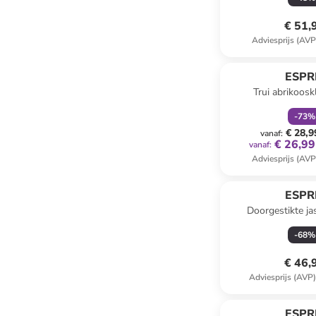
€ 51,
Adviesprijs (AVP
family
k
ESPR
Trui abrikoosk
-
73
%
€ 28,9
vanaf
:
€ 26,99
vanaf
:
Adviesprijs (AVP
ESPR
Doorgestikte ja
-
68
%
€ 46,
Adviesprijs (AVP
family
k
ESPR