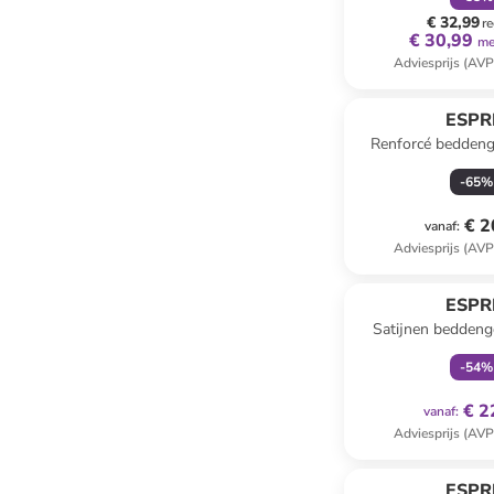
€ 32,99
re
€ 30,99
me
Adviesprijs (AVP
ESPR
Renforcé beddeng
zwart/b
-
65
%
€ 2
vanaf
:
Adviesprijs (AVP
family
ex
ESPR
Satijnen beddeng
meerkle
-
54
%
€ 2
vanaf
:
Adviesprijs (AVP
ESPR