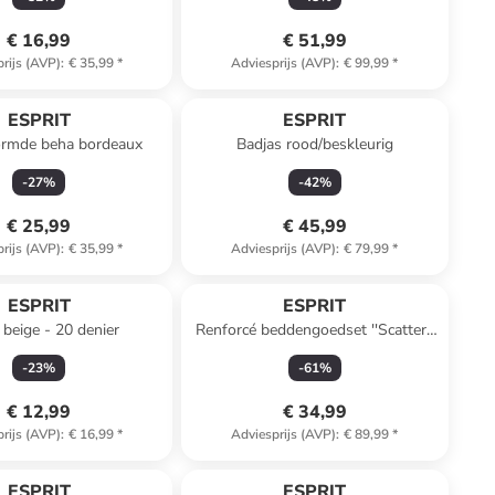
€ 16,99
€ 51,99
rijs (AVP)
:
€ 35,99
*
Adviesprijs (AVP)
:
€ 99,99
*
ESPRIT
ESPRIT
rmde beha bordeaux
Badjas rood/beskleurig
-
27
%
-
42
%
€ 25,99
€ 45,99
rijs (AVP)
:
€ 35,99
*
Adviesprijs (AVP)
:
€ 79,99
*
ESPRIT
ESPRIT
 beige - 20 denier
Renforcé beddengoedset ''Scatter''
lichtblauw
-
23
%
-
61
%
€ 12,99
€ 34,99
rijs (AVP)
:
€ 16,99
*
Adviesprijs (AVP)
:
€ 89,99
*
family
korting
ESPRIT
ESPRIT