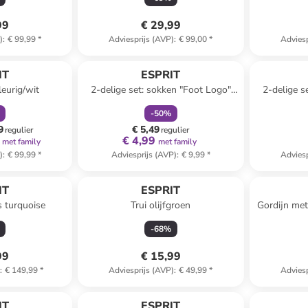
99
€ 29,99
)
:
€ 99,99
*
Adviesprijs (AVP)
:
€ 99,00
*
Adviesp
orting
family
korting
IT
ESPRIT
leurig/wit
2-delige set: sokken "Foot Logo"
2-delige s
blauw
-
50
%
9
€ 5,49
regulier
regulier
€ 4,99
met family
met family
)
:
€ 99,99
*
Adviesprijs (AVP)
:
€ 9,99
*
Adviesp
IT
ESPRIT
s turquoise
Trui olijfgroen
Gordijn me
-
68
%
99
€ 15,99
)
:
€ 149,99
*
Adviesprijs (AVP)
:
€ 49,99
*
Adviesp
orting
family
korting
IT
ESPRIT