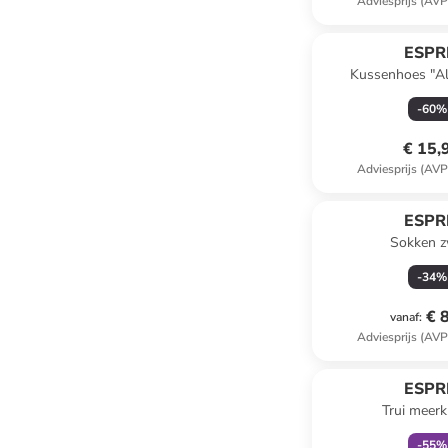
Adviesprijs (AVP
ESPR
Kussenhoes "Al
-
60
%
€ 15,
Adviesprijs (AVP
ESPR
Sokken z
-
34
%
€ 
vanaf
:
Adviesprijs (AVP
family
k
ESPR
Trui meerk
-
55
%