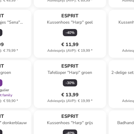
)
:
€ 49,99
*
Adviesprijs (AVP)
:
€ 89,99
*
Adviesp
IT
ESPRIT
es ''Sena''
Kussenhoes ''Harp'' geel
Kussenh
ijs
-
40
%
99
€ 11,99
)
:
€ 79,99
*
Adviesprijs (AVP)
:
€ 19,99
*
Adviesp
orting
IT
ESPRIT
ngroen
Tafelloper ''Harp'' groen
2-delige se
-
30
%
gulier
€ 13,99
t family
)
:
€ 59,90
*
Adviesprijs (AVP)
:
€ 19,99
*
Adviesp
IT
ESPRIT
" donkerblauw
Kussenhoes ''Harp'' grijs
Badhand
-
40
%