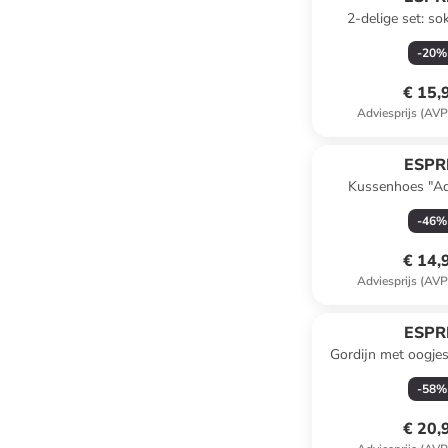
2-delige set: so
antraci
-
20
%
€ 15,
Adviesprijs (AVP
ESPR
Kussenhoes "Ad
-
46
%
€ 14,
Adviesprijs (AVP
ESPR
Gordijn met oogje
-
58
%
€ 20,