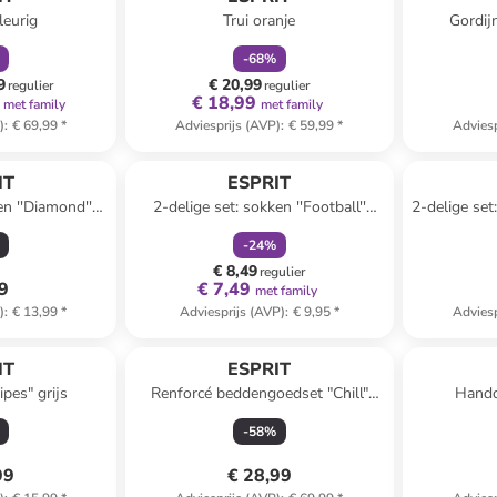
leurig
Trui oranje
Gordij
-
68
%
9
€ 20,99
regulier
regulier
€ 18,99
met family
met family
)
:
€ 69,99
*
Adviesprijs (AVP)
:
€ 59,99
*
Adviesp
family
korting
IT
ESPRIT
en ''Diamond''
2-delige set: sokken ''Football''
2-delige se
lauw
donkerblauw
-
24
%
€ 8,49
regulier
99
€ 7,49
met family
)
:
€ 13,99
*
Adviesprijs (AVP)
:
€ 9,95
*
Adviesp
IT
ESPRIT
pes" grijs
Renforcé beddengoedset "Chill"
Handd
lichtblauw/crème
-
58
%
99
€ 28,99