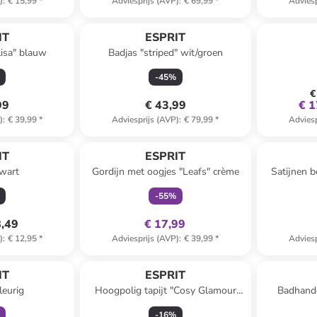
)
:
€ 15,99
*
Adviesprijs (AVP)
:
€ 69,99
*
Adviesp
IT
ESPRIT
isa" blauw
Badjas "striped" wit/groen
-
45
%
€
99
€ 43,99
€ 1
)
:
€ 39,99
*
Adviesprijs (AVP)
:
€ 79,99
*
Adviesp
family
exclusief
IT
ESPRIT
wart
Gordijn met oogjes "Leafs" crème
Satijnen 
-
55
%
8,49
€ 17,99
)
:
€ 12,95
*
Adviesprijs (AVP)
:
€ 39,99
*
Adviesp
orting
IT
ESPRIT
leurig
Hoogpolig tapijt "Cosy Glamour
Badhand
2.0" turquoise
-
16
%