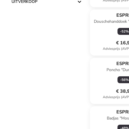
Adviesprijs (AVP
UITVERKOOP
Reeds in een ander
ESPR
Douschehanddoek "
antraci
-
52
%
€ 16,
Adviesprijs (AVP
ESPR
Poncho "Dun
-
56
%
€ 38,
Adviesprijs (AVP
ESPR
Badjas "Mos
-
48
%