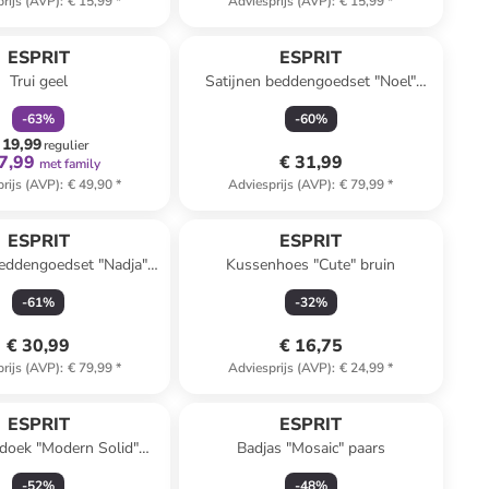
rijs (AVP)
:
€ 15,99
*
Adviesprijs (AVP)
:
€ 15,99
*
family
korting
ESPRIT
ESPRIT
Trui geel
Satijnen beddengoedset "Noel"
lichtblauw/bruin
-
63
%
-
60
%
 19,99
regulier
7,99
€ 31,99
met family
rijs (AVP)
:
€ 49,90
*
Adviesprijs (AVP)
:
€ 79,99
*
ESPRIT
ESPRIT
beddengoedset "Nadja"
Kussenhoes "Cute" bruin
meerkleurig
-
61
%
-
32
%
€ 30,99
€ 16,75
rijs (AVP)
:
€ 79,99
*
Adviesprijs (AVP)
:
€ 24,99
*
ESPRIT
ESPRIT
doek "Modern Solid"
Badjas "Mosaic" paars
lichtroze
-
52
%
-
48
%