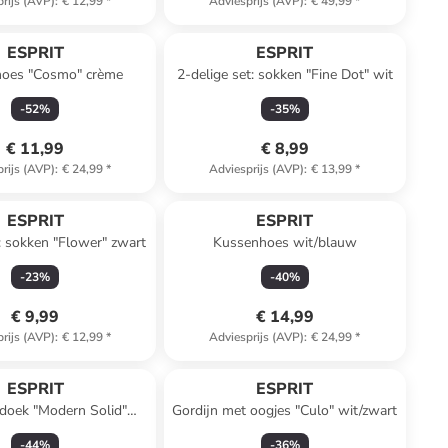
rijs (AVP)
:
€ 12,99
*
Adviesprijs (AVP)
:
€ 49,99
*
ESPRIT
ESPRIT
oes "Cosmo" crème
2-delige set: sokken "Fine Dot" wit
-
52
%
-
35
%
€ 11,99
€ 8,99
rijs (AVP)
:
€ 24,99
*
Adviesprijs (AVP)
:
€ 13,99
*
ESPRIT
ESPRIT
t: sokken "Flower" zwart
Kussenhoes wit/blauw
-
23
%
-
40
%
€ 9,99
€ 14,99
rijs (AVP)
:
€ 12,99
*
Adviesprijs (AVP)
:
€ 24,99
*
ESPRIT
ESPRIT
doek "Modern Solid"
Gordijn met oogjes "Culo" wit/zwart
bordeaux
-
44
%
-
36
%