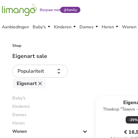
Bespaar met
family
Aanbiedingen
Baby's
Kinderen
Dames
Heren
Wonen
Shop
Eigenart sale
Populariteit
Eigenart
Baby's
Eigen
Kinderen
Theekop "Teaeve -
Dames
groen/wit -
-
39
%
Heren
Wonen
€ 16,