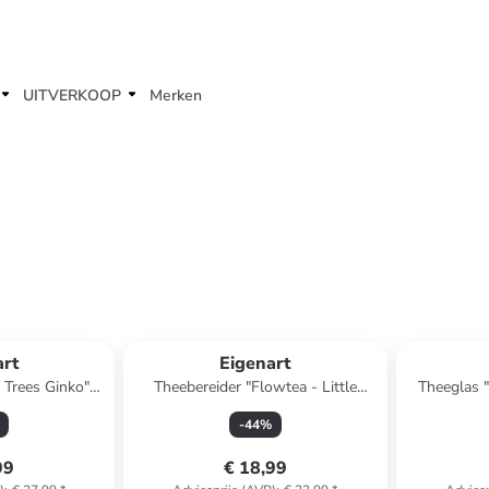
UITVERKOOP
Merken
art
Eigenart
 Trees Ginko"
Theebereider "Flowtea - Little
Theeglas 
 350 ml
Geisha" meerkleurig - 350 ml
-
44
%
99
€ 18,99