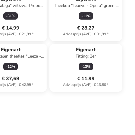
laga" wit/zwart/rood -
Theekop "Teaeve - Opera" groen -
500 ml
350 ml
-
31
%
-
11
%
€ 14,99
€ 28,27
rijs (AVP)
:
€ 21,99
*
Adviesprijs (AVP)
:
€ 31,99
*
Eigenart
Eigenart
talen theefles "Leeza -
Fitting: 2er
r" blauw/wit - 500 ml
-
12
%
-
13
%
€ 37,69
€ 11,99
rijs (AVP)
:
€ 42,99
*
Adviesprijs (AVP)
:
€ 13,80
*