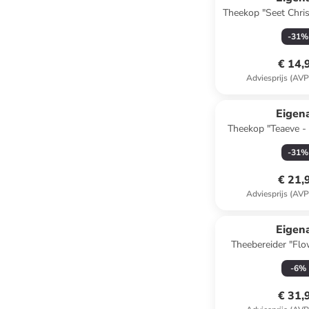
Theekop "Seet Chri
- 500 
-
31
%
€ 14,
Adviesprijs (AVP
Eigen
Theekop "Teaeve -
350 m
-
31
%
€ 21,
Adviesprijs (AVP
Eigen
Theebereider "Flo
Blossom" paar
-
6
%
€ 31,