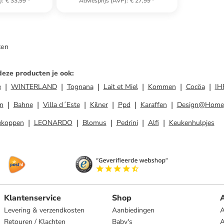
)
:
€ 33,99
*
Adviesprijs (AVP)
:
€ 27,99
*
ten
deze producten je ook
:
e
WINTERLAND
Tognana
Lait et Miel
Kommen
Cocöa
IH
n
Bahne
Villa d´Este
Kilner
Ppd
Karaffen
Design@Home
ekoppen
LEONARDO
Blomus
Pedrini
Alfi
Keukenhulpjes
Klantenservice
Shop
A
Levering & verzendkosten
Aanbiedingen
A
Retouren / Klachten
Baby's