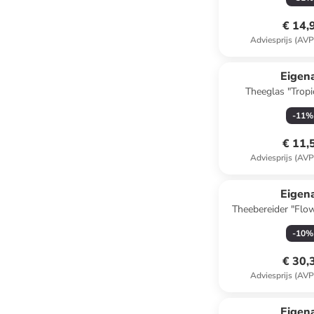
€ 14,
Adviesprijs (AVP
Eigen
Theeglas "Trop
beige/grijs 
-
11
%
€ 11,
Adviesprijs (AVP
Eigen
Theebereider "Flo
lichtroze/groe
-
10
%
€ 30,
Adviesprijs (AVP
Eigen