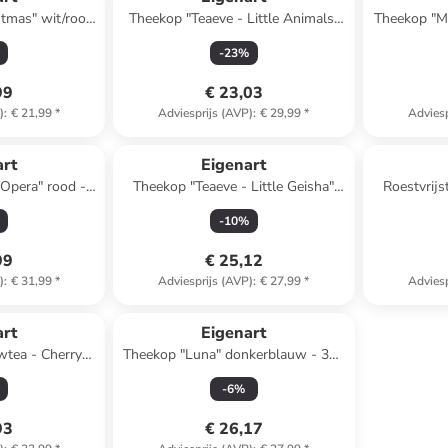
stmas" wit/rood
Theekop "Teaeve - Little Animals"
Theekop "Ma
ml
geel - 350 ml
-
23
%
99
€ 23,03
)
:
€ 21,99
*
Adviesprijs (AVP)
:
€ 29,99
*
Adviesp
art
Eigenart
 Opera" rood -
Theekop "Teaeve - Little Geisha"
Roestvrijs
l
wit/rood/lichtblauw - 350 ml
Côte d'Azu
-
10
%
99
€ 25,12
)
:
€ 31,99
*
Adviesprijs (AVP)
:
€ 27,99
*
Adviesp
art
Eigenart
wtea - Cherry
Theekop "Luna" donkerblauw - 350
s - 350 ml
ml
-
6
%
93
€ 26,17