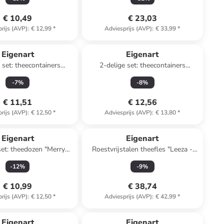
€ 10,49
€ 23,03
rijs (AVP)
:
€ 12,99
*
Adviesprijs (AVP)
:
€ 33,99
*
Eigenart
Eigenart
 set: theecontainers
2-delige set: theecontainers
meerkleurig - 100 g
"Amami" wit/donkerblauw - 175 g
-
7
%
-
8
%
€ 11,51
€ 12,56
rijs (AVP)
:
€ 12,50
*
Adviesprijs (AVP)
:
€ 13,80
*
Eigenart
Eigenart
set: theedozen "Merry
Roestvrijstalen theefles "Leeza -
 wit/groen - 100 g
Cheerful" roze/blauw - 500 ml
-
12
%
-
9
%
€ 10,99
€ 38,74
rijs (AVP)
:
€ 12,50
*
Adviesprijs (AVP)
:
€ 42,99
*
Eigenart
Eigenart