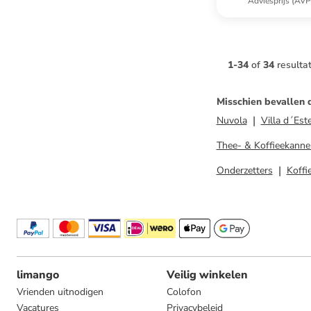
Adviesprijs (AVP
1
-
34
of
34
resulta
Misschien bevallen 
Nuvola
Villa d´Est
Thee- & Koffieekanne
Onderzetters
Koffi
limango
Veilig winkelen
Vrienden uitnodigen
Colofon
Vacatures
Privacybeleid