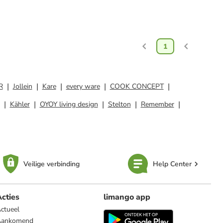
1
R
Jollein
Kare
every ware
COOK CONCEPT
Kähler
OYOY living design
Stelton
Remember
Veilige verbinding
Help Center
cties
limango app
ctueel
Aankomend