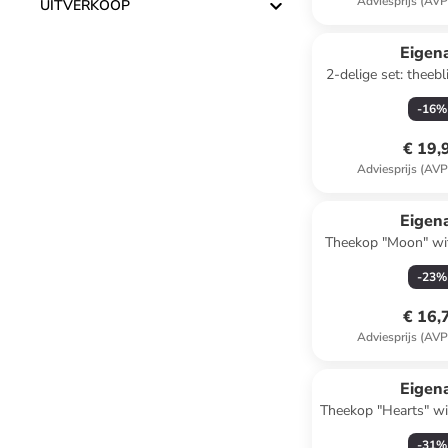
Adviesprijs (AVP
UITVERKOOP
Eigen
2-delige set: theeb
bruin/goudkleu
-
16
%
€ 19,
Adviesprijs (AVP
Eigen
Theekop "Moon" wit
500 m
-
23
%
€ 16,
Adviesprijs (AVP
Eigen
Theekop "Hearts" wi
-
31
%