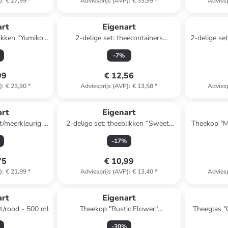
)
:
€ 27,99
*
Adviesprijs (AVP)
:
€ 33,99
*
Adviesp
art
Eigenart
likken “Yumiko”
2-delige set: theecontainers
2-delige set
rig - 125 g
"Komorebi" goudkleurig/zwart - 125
groen/
-
7
%
g
99
€ 12,56
)
:
€ 23,90
*
Adviesprijs (AVP)
:
€ 13,58
*
Adviesp
art
Eigenart
/meerkleurig -
2-delige set: theeblikken “Sweet”
Theekop "Ma
l
groen/rood - 125 g
-
17
%
75
€ 10,99
)
:
€ 21,99
*
Adviesprijs (AVP)
:
€ 13,40
*
Adviesp
art
Eigenart
t/rood - 500 ml
Theekop "Rustic Flower"
Theeglas "
crème/meerkleurig - 350 ml
-
30
%