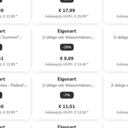
99
€ 17,99
)
:
€ 21,99
*
Adviesprijs (AVP)
:
€ 25,99
*
Adviesp
art
Eigenart
ic Summer"
2-delige set: theecontainers
2-delige
- 250 ml
"Padma" lichtroze/meerkleurig - 125
"Poppy" 
-
25
%
g
51
€ 9,99
)
:
€ 12,99
*
Adviesprijs (AVP)
:
€ 13,40
*
Adviesp
art
Eigenart
wtea - Padma"
2-delige set: theecontainers
2-delige 
n - 350 ml
"Cheerful" meerkleurig - 100 g
Wishes"
-
7
%
36
€ 11,51
)
:
€ 33,99
*
Adviesprijs (AVP)
:
€ 12,50
*
Adviesp
art
Eigenart