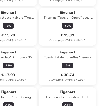
rijs (AVP)
:
€ 12,99
*
Adviesprijs (AVP)
:
€ 64,99
*
Eigenart
Eigenart
: theecontainers "Trees"
Theekop "Teaeve - Opera" geel -
lichtblauw - 150 g
350 ml
-
8
%
-
50
%
€ 15,70
€ 15,99
rijs (AVP)
:
€ 17,18
*
Adviesprijs (AVP)
:
€ 31,99
*
Eigenart
Eigenart
ndala" lichtroze - 350
Roestvrijstalen theefles "Leeza -
ml
Moon" wit/meerkleurig - 500 ml
-
35
%
-
9
%
€ 17,99
€ 38,74
rijs (AVP)
:
€ 27,99
*
Adviesprijs (AVP)
:
€ 42,99
*
Eigenart
Eigenart
Cheerful" meerkleurig -
Theebereider "Flowtea - Little
250 ml
Animals" blauw - 330 ml
-
19
%
-
32
%