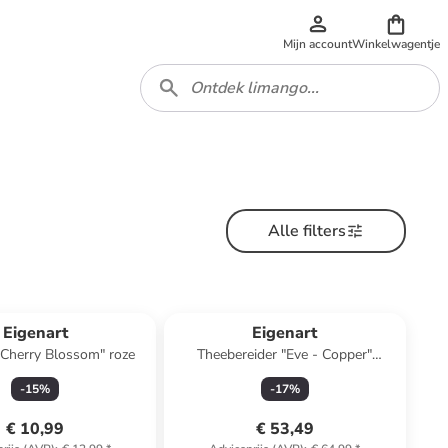
Mijn account
Winkelwagentje
Alle filters
Eigenart
Eigenart
"Cherry Blossom" roze
Theebereider "Eve - Copper"
paars/koperkleurig - 1,25 l
-
15
%
-
17
%
€ 10,99
€ 53,49