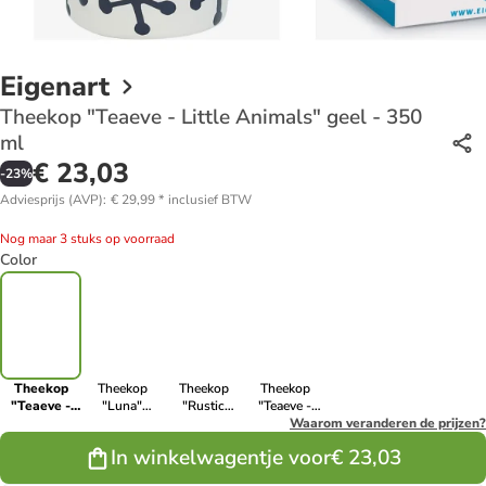
Eigenart
Theekop "Teaeve - Little Animals" geel - 350
ml
€ 23,03
-
23
%
Adviesprijs (AVP)
:
€ 29,99
*
inclusief BTW
Nog maar 3 stuks op voorraad
Color
Theekop
Theekop
Theekop
Theekop
"Teaeve -
"Luna"
"Rustic
"Teaeve -
Little
donkerblauw
Flower"
Trees Ginko"
Waarom veranderen de prijzen?
Animals"
- 350 ml
crème/meerkleurig
groen/wit -
In winkelwagentje voor
€ 23,03
geel - 350 ml
- 350 ml
350 ml