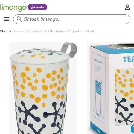
family
Shop
Theekop "Teaeve - Little Animals" geel - 350 ml