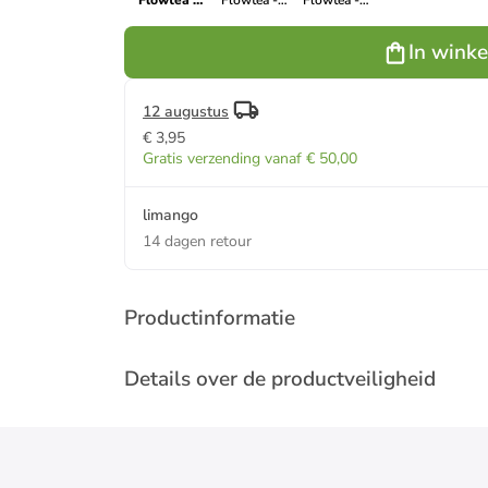
"Flowtea -
"Flowtea -
"Flowtea -
Cherry
Padma"
Little Geisha"
Blossom"
lichtroze/groen
meerkleurig -
In wink
paars - 350
- 350 ml
350 ml
ml
12 augustus
€ 3,95
Gratis verzending vanaf € 50,00
limango
14 dagen retour
Productinformatie
Details over de productveiligheid