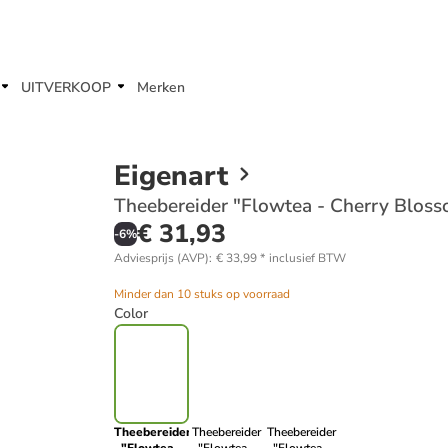
UITVERKOOP
Merken
Eigenart
Theebereider "Flowtea - Cherry Bloss
€ 31,93
-
6
%
Adviesprijs (AVP)
:
€ 33,99
*
inclusief BTW
Minder dan 10 stuks op voorraad
Color
Theebereider
Theebereider
Theebereider