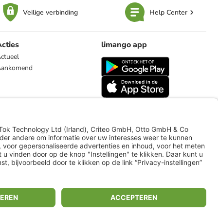
Veilige verbinding
Help Center
cties
limango app
ctueel
Aankomend
limango.de
limango.pl