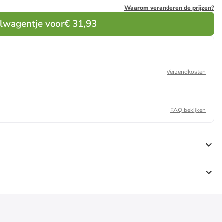
Waarom veranderen de prijzen?
elwagentje voor
€ 31,93
Verzendkosten
FAQ bekijken