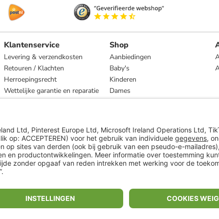
Klantenservice
Shop
A
Levering & verzendkosten
Aanbiedingen
A
Retouren / Klachten
Baby's
Herroepingsrecht
Kinderen
Wettelijke garantie en reparatie
Dames
Heren
Wonen
Merken
* Op basis van de adviesprijs van de fabrikant
** Alle prijsopgaven zijn inclusief belasting en exclusief verzendkosten
ᵃ Bij een minimale bestelwaarde van €15.
ᶜ Alle informatie & voorwaarden op
www.limango.nl/invite