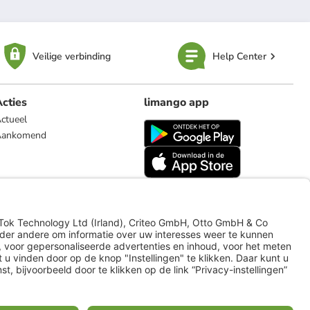
Veilige verbinding
Help Center
cties
limango app
ctueel
Aankomend
limango.de
limango.pl