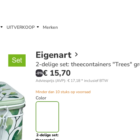
UITVERKOOP
Merken
Eigenart
2-delige set: theecontainers "Trees" g
€ 15,70
-
8
%
Adviesprijs (AVP)
:
€ 17,18
*
inclusief BTW
Minder dan 10 stuks op voorraad
Color
2-delige set: