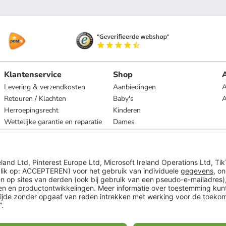
Klantenservice
Shop
A
Levering & verzendkosten
Aanbiedingen
A
Retouren / Klachten
Baby's
Herroepingsrecht
Kinderen
Wettelijke garantie en reparatie
Dames
Heren
Wonen
Merken
* Op basis van de adviesprijs van de fabrikant
** Alle prijsopgaven zijn inclusief belasting en exclusief verzendkosten