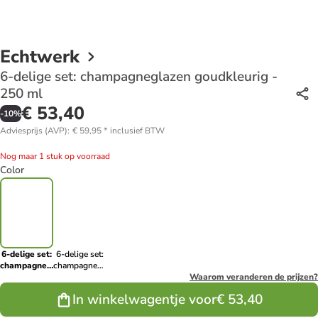
Echtwerk
6-delige set: champagneglazen goudkleurig -
250 ml
€ 53,40
-
10
%
Adviesprijs (AVP)
:
€ 59,95
*
inclusief BTW
Nog maar 1 stuk op voorraad
Color
6-delige set:
6-delige set:
champagneglazen
champagneglazen
goudkleurig
koperkleurig -
Waarom veranderen de prijzen?
- 250 ml
250 ml
In winkelwagentje voor
€ 53,40