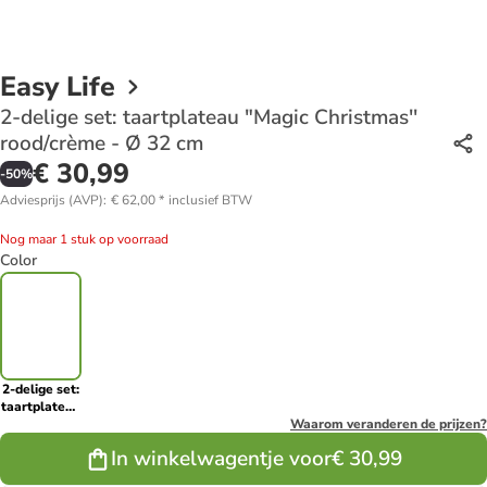
Easy Life
2-delige set: taartplateau "Magic Christmas''
rood/crème - Ø 32 cm
€ 30,99
-
50
%
Adviesprijs (AVP)
:
€ 62,00
*
inclusief BTW
Nog maar 1 stuk op voorraad
Color
2-delige set:
taartplateau
"Magic
Waarom veranderen de prijzen?
Christmas''
In winkelwagentje voor
€ 30,99
rood/crème -
Ø 32 cm