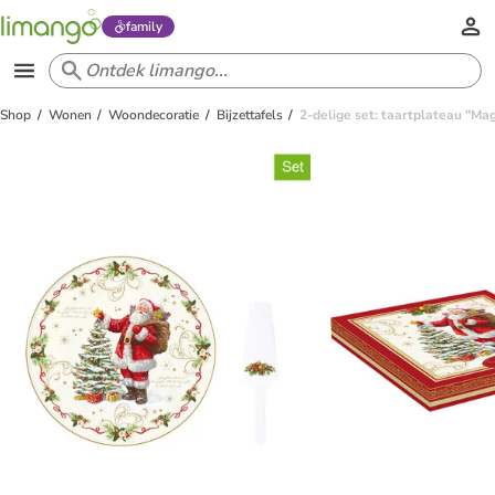
family
Shop
Wonen
Woondecoratie
Bijzettafels
2-delige set: taartplateau "Ma