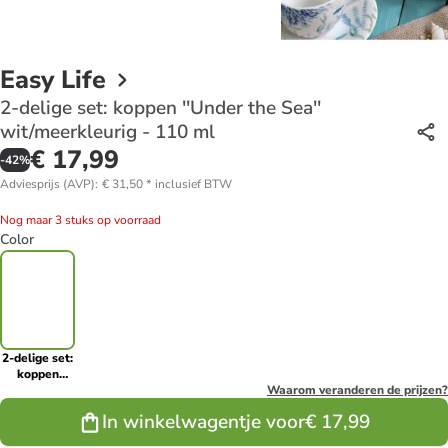
Easy Life
2-delige set: koppen ''Under the Sea''
wit/meerkleurig - 110 ml
€ 17,99
-
42
%
Adviesprijs (AVP)
:
€ 31,50
*
inclusief BTW
Nog maar 3 stuks op voorraad
Color
2-delige set:
koppen
''Under the
Waarom veranderen de prijzen?
Sea''
In winkelwagentje voor
€ 17,99
wit/meerkleurig
- 110 ml