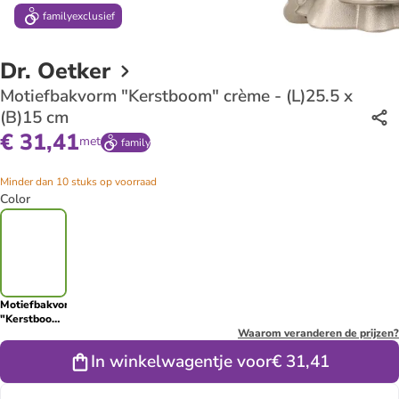
family
exclusief
Dr. Oetker
Motiefbakvorm "Kerstboom" crème - (L)25.5 x
(B)15 cm
€ 31,41
met
family
Minder dan 10 stuks op voorraad
Color
Motiefbakvorm
"Kerstboom"
crème -
Waarom veranderen de prijzen?
(L)25.5 x
In winkelwagentje voor
€ 31,41
(B)15 cm