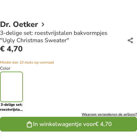
Dr. Oetker
3-delige set: roestvrijstalen bakvormpjes
"Ugly Christmas Sweater"
€ 4,70
Minder dan 10 stuks op voorraad
Color
3-delige set:
roestvrijstalen
bakvormpjes
Waarom veranderen de prijzen?
"Ugly
In winkelwagentje voor
€ 4,70
Christmas
Sweater"